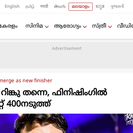
English
தமிழ்
मराठी
తెలుగు
മലയാളം
ಕನ್ನಡ
ગુજરાતી
കേരളം
സിനിമ
ആരോഗ്യം
സ്ത്രീ
വീഡ
merge as new finisher
ർ റിങ്കു തന്നെ, ഫിനിഷിംഗിൽ
്റ് 400നടുത്ത്