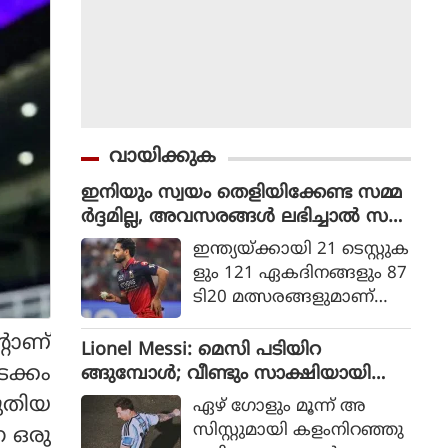
വായിക്കുക
ഇനിയും സ്വയം തെളിയിക്കേണ്ട സമ്മ
ർദ്ദമില്ല, അവസരങ്ങൾ ലഭിച്ചാൽ സ
ന്തോഷം അത്രമാത്രം : ഭുവനേശ്വർ
ഇന്ത്യയ്ക്കായി 21 ടെസ്റ്റുക
കുമാർ
ളും 121 ഏകദിനങ്ങളും 87
ടി20 മത്സരങ്ങളുമാണ്
ഭുവനേശ്വര്‍ കുമാര്‍ ക
്റാണ്
ളിച്ചിട്ടുള്ളത്.
Lionel Messi: മെസി പടിയിറ
ക്കം
ങ്ങുമ്പോൾ; വീണ്ടും സാക്ഷിയായി
മെറ്റ്‌ലൈഫ്
ുതിയ
ഏഴ് ഗോളും മൂന്ന് അ
സിസ്റ്റുമായി കളംനിറഞ്ഞു
ന ഒരു