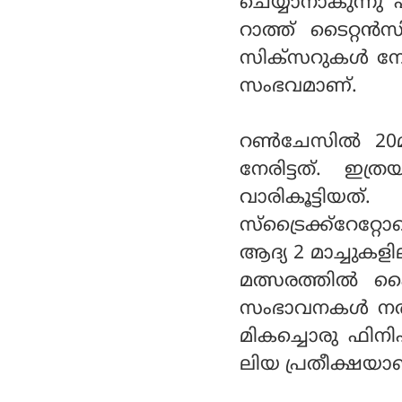
ചെയ്യാനാകുന്നു 
റാത്ത് ടൈറ്
സിക്സറുകൾ നേടി
സംഭവമാണ്.
റൺചേസിൽ 20മത
നേരിട്ടത്. ഇത
വാരികൂട്ടിയ
സ്ട്രൈക്ക്റേറ്
ആദ്യ 2 മാച്ചുകളി
മത്സരത്തിൽ ഹ
സംഭാവനകൾ നൽകിയ
മികച്ചൊരു ഫിനിഷറ
ലിയ പ്രതീക്ഷയാ