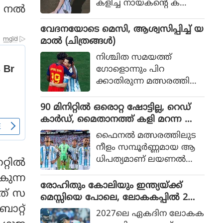
കളിച്ച നായകന്റെ ക
് നൽ
രുത്തിൽ അർജന്റീനയ്ക്ക്
36 വർഷങ്ങൾക്കു ശേഷം
വേദനയോടെ മെസി, ആശ്വസിപ്പിച്ച് യ
വിശ്വകിരീടം
മാൽ (ചിത്രങ്ങൾ)
നിശ്ചിത സമയത്ത്
ഗോളൊന്നും പിറ
ക്കാതിരുന്ന മത്സരത്തിൽ
അധിക സമയത്താണ്
സ്‌പെയിൻ ഗോൾ നേടിയ
90 മിനിറ്റിൽ ഒരൊറ്റ ഷോട്ടില്ല, റെഡ്
ത്
കാർഡ്, മൈതാനത്ത് കളി മറന്ന അർ
ജൻ്റീന, സ്പെയിനിന് മാത്രം അർഹത
ഫൈനല്‍ മത്സരത്തിലുട
പ്പെട്ട കിരീടം
നീളം സമ്പൂര്‍ണ്ണമായ ആ
ധിപത്യമാണ് ലയണല്‍
റ്റിൽ
മെസ്സിയുടെ അര്‍ജന്റീന
കുന്ന
യുടെ മുകളില്‍ സ്‌പെയിന്‍
രോഹിതും കോലിയും ഇന്ത്യയ്ക്ക്
ഏത് സ
ചെലുത്തിയത്.
മെസ്സിയെ പോലെ, ലോകകപ്പിൽ 2
റ്റ്
പേരും കളിക്കണമെന്ന് മുഹമ്മദ്
2027ലെ ഏകദിന ലോകക
കൈഫ്