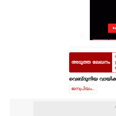
R
അടുത്ത ലേഖനം
വെബ്ദുനിയ വായിക്
ജനപ്രിയം..