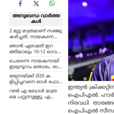
അനുബന്ധ വാര്‍ത്ത
കള്‍
2 മുട്ട മാത്രമാണ് സഞ്ജു
കഴിച്ചത്, നായകനെ
ട്രോളി അശ്വിൻ
ഞാൻ ഏഴാമത് ഇറ
ങ്ങിയാലും 10-12 ഓവർ
ബാറ്റ് ചെയ്യേണ്ട അവ
ചെന്നൈ നായകനായി
സ്ഥ: തുറന്ന് പറഞ്ഞ് അ
ഇരുനൂറാം മത്സരം, രാജ
ക്സർ പട്ടേൽ
സ്ഥാനെതിരെ ഇറ
മര്യാദയ്ക്ക് ടി20 ക
ങ്ങുമ്പോൾ ധോനിയെ
ളിപ്പിച്ചവനെ ഓൾ ഫോർ
തേടി അപൂർവ്വനേട്ടം
ഇന്ത്യൻ ക്രിക്കറ
മാറ്റിലെത്തിച്ച്
റൺ എ ബോൾ മാത്ര
ഫോമൗട്ടാക്കുന്നത് എ
ഐപിഎൽ. ഹാർദ്ദി
മെ പറ്റുന്നുള്ളു, എ
ന്ത് ദ്രാവിഡാണ്
നിരവധി താരങ്
തിരാളികളെ വിറപ്പിച്ച
വാറുണ്ണിയുടെ കരിയർ
ഐപിഎൽ സീസണിലും