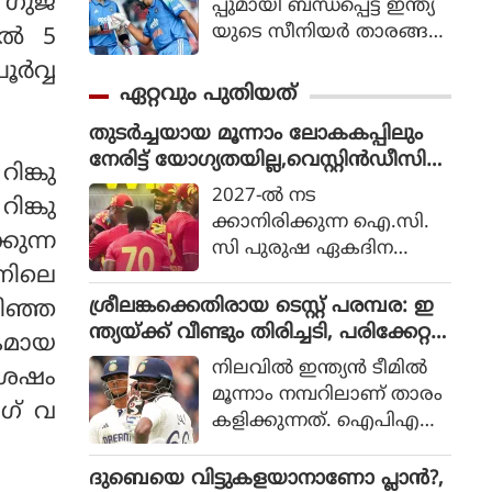
. ഗുജ
പ്പുമായി ബന്ധപ്പെട്ട് ഇന്ത്യ
യുടെ സീനിയര്‍ താരങ്ങ
ിൽ 5
ളായ രോഹിത് ശര്‍മ
ൂർവ്വ
യുടെയും വിരാട്
ഏറ്റവും പുതിയത്
കോലിയുടെയും ഭാവിയെ
തുടർച്ചയായ മൂന്നാം ലോകകപ്പിലും
സംബന്ധിച്ചുള്ള ചര്‍ച്ചകള്‍
നേരിട്ട് യോഗ്യതയില്ല,വെസ്റ്റിൻഡീസിന്
കൊഴുക്കുന്നതിനിടെ വിഷ
ങ്കു
ഇനി ക്വാളിഫയർ പരീക്ഷ
യത്തില്‍ പ്രതികരണ
2027-ല്‍ നട
ങ്കു
വുമായി മുന്‍ ഇന്ത്യന്‍
ക്കാനിരിക്കുന്ന ഐ.സി.
ുന്ന
താരം മുഹമ്മദ് കൈഫ്.
സി പുരുഷ ഏകദിന
ണിലെ
ലോകകപ്പിലേക്ക്‌നേരിട്ട്
യോഗ്യത നേടുന്നതില്‍
ശ്രീലങ്കക്കെതിരായ ടെസ്റ്റ് പരമ്പര: ഇ
ഴിഞ്ഞ
വിന്‍ഡീസ് പരാജയപ്പെട്ടു.
ന്ത്യയ്ക്ക് വീണ്ടും തിരിച്ചടി, പരിക്കേറ്റ
കമായ
ഇത് തുടര്‍ച്ചയായ മൂന്നാം
സായ് സുദർശൻ പുറത്ത്, പകരക്കാര
നിലവില്‍ ഇന്ത്യന്‍ ടീമില്‍
ശേഷം
തവണയാണ് വെസ്റ്റ് ഇ
നെ ഉടൻ പ്രഖ്യാപിക്കും
മൂന്നാം നമ്പറിലാണ് താരം
ന്‍ഡീസിന് ലോകക
ംഗ് വ
കളിക്കുന്നത്. ഐപിഎ
പ്പിലേക്ക് നേരിട്ട് യോഗ്യത
ല്ലിലും തുടര്‍ന്ന് ഇന്ത്യ എ,
നേടാന്‍ സാധിക്കാതെ
അഫ്ഗാന്‍ ടെസ്റ്റ് മത്സര
ദുബെയെ വിട്ടുകളയാനാണോ പ്ലാൻ?,
പോകുന്നത്.