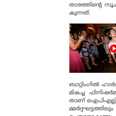
അവസാനത്തിലേക്കോ?
താരത്തിൻ്റെ സ
കുന്നത്.
ബാറ്റിംഗിൽ ഹാർദ്
മികച്ച ഫിനിഷർമ
താണ് ഐപിഎല്ലിൽ
മ്മർദ്ദഘട്ടത്