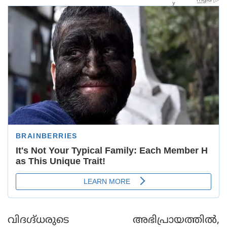
വിദഗ്ദ്ധരുടെ അഭിപ്രായത്തില്‍,