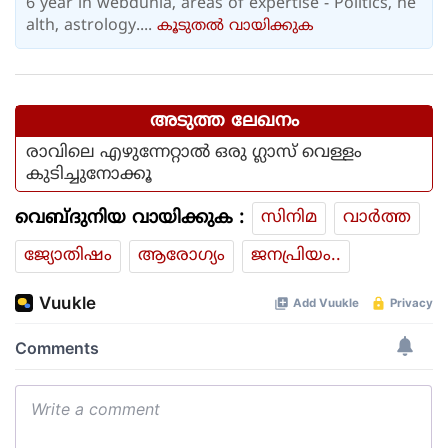
6 year in webdunia, areas of expertise - Politics, he
alth, astrology....
കൂടുതല്‍ വായിക്കുക
അടുത്ത ലേഖനം
രാവിലെ എഴുന്നേറ്റാൽ ഒരു ഗ്ലാസ് വെള്ളം
കുടിച്ചുനോക്കൂ
വെബ്ദുനിയ വായിക്കുക :
സിനിമ
വാര്‍ത്ത
ജ്യോതിഷം
ആരോഗ്യം
ജനപ്രിയം..