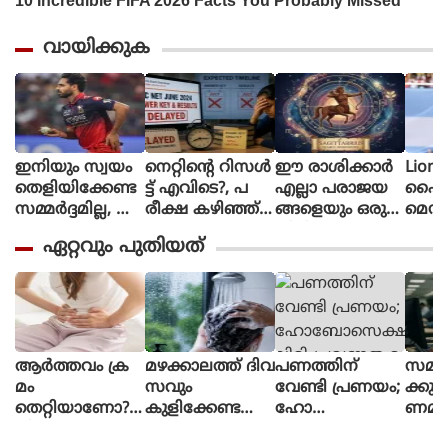
വായിക്കുക
ഇനിയും സ്വയം
നെറ്റിൻ്റെ റിസൾ
ഈ രാശിക്കാര്‍
Lione
തെളിയിക്കേണ്ട
ട്ട് എവിടെ?, പ
എല്ലാ പരാജയ
ഫൈ
സമ്മർദ്ദമില്ല, അ
രീക്ഷ കഴിഞ്ഞ്
ങ്ങളെയും ഒരു
മെസി
വസരങ്ങൾ ല
ഒരു മാസ
തിരിച്ചുവര
ണ പന്
ഏറ്റവും പുതിയത്
ഭിച്ചാൽ സ
മായിട്ടും ഉത്തര
വാക്കി മാറ്റുന്നു
ന്തോഷം അത്ര
സൂചിക
മാത്രം : ഭുവ
പോലുമില്ല, ആ
നേശ്വർ കുമാർ
ശങ്കയിൽ
വിദ്യാർഥികൾ
ആർത്തവം ക്ര
മഴക്കാലത്ത് ദിവ
പണത്തിന്
സമ്മര്
മം
സവും
വേണ്ടി പ്രണയം;
ക്കു
തെറ്റിയാണോ?
കുളിക്കേണ്ട
ഹോ
ണമാ
ചിലപ്പോൾ
തുണ്ടോ?, ഇ
ബോ
ര്‍മ്