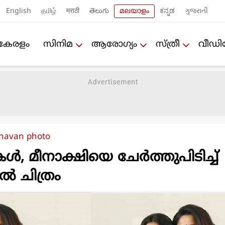
English
தமிழ்
मराठी
తెలుగు
മലയാളം
ಕನ್ನಡ
ગુજરાતી
കേരളം
സിനിമ
ആരോഗ്യം
സ്ത്രീ
വീഡ
havan photo
ള്‍, മീനാക്ഷിയെ ചേര്‍ത്തുപിടിച്ച്
്‍ ചിത്രം