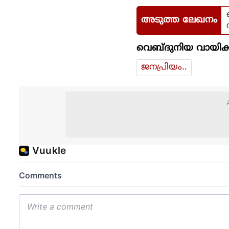
അടുത്ത ലേഖനം
വെബ്ദുനിയ വായിക്
ജനപ്രിയം..