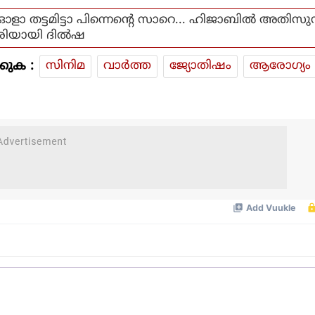
ഓളാ തട്ടമിട്ടാ പിന്നെൻ്റെ സാറെ... ഹിജാബിൽ അതിസുന
രിയായി ദിൽഷ
കുക :
സിനിമ
വാര്‍ത്ത
ജ്യോതിഷം
ആരോഗ്യം