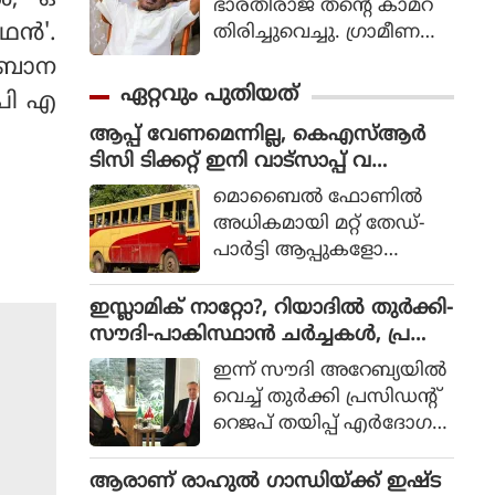
ഭാരതിരാജ തന്റെ കാമറ
ന്‍'.
തിരിച്ചുവെച്ചു. ഗ്രാമീണ
ജീവിതം അതിന്റെ പച്ച
ം ബാന
യായ തലത്തില്‍ ആ
ഏറ്റവും പുതിയത്
.പി എ
വിഷ്‌കരിച്ചുകൊണ്ടാണ്
ആപ്പ് വേണമെന്നില്ല, കെഎസ്ആർ
ഭാരതിരാജ വിപ്ലവം
ടിസി ടിക്കറ്റ് ഇനി വാട്സാപ്പ് വ
തീര്‍ത്തത്.
ഴിയെടുക്കാം, എ ഐ ടിക്കറ്റിംഗ്
മൊബൈല്‍ ഫോണില്‍
സംവിധാനം റെഡി
അധികമായി മറ്റ് തേഡ്-
പാര്‍ട്ടി ആപ്പുകളോ
വെബ്സൈറ്റുകളോ തുറ
ക്കാതെ ലളിതമായ
ഇസ്ലാമിക് നാറ്റോ?, റിയാദിൽ തുർക്കി-
വാട്‌സാപ്പ് ചാറ്റിംഗിലൂടെ
സൗദി-പാകിസ്ഥാൻ ചർച്ചകൾ, പ്ര
ടിക്കറ്റ് ഉറപ്പാക്കാന്‍ ഇതുവ
തിരോധകരാറിന് നീക്കം
ഇന്ന് സൗദി അറേബ്യയില്‍
ഴി സാധിക്കും. 94470 7102
വെച്ച് തുര്‍ക്കി പ്രസിഡന്റ്
1 എന്ന നമ്പര്‍ വഴിയാണ്
റെജപ് തയിപ്പ് എര്‍ദോഗ
ടിക്കറ്റുകള്‍ ബുക്ക്
ന്‍, സൗദി അറേബ്യ
ചെയ്യാനാവുക.
കിരീടാവകാശി മുഹമ്മദ്
ആരാണ് രാഹുൽ ഗാന്ധിയ്ക്ക് ഇഷ്ട