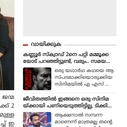
വായിക്കുക
കണ്ണൂർ സ്ക്വാഡ് 2നെ പറ്റി മമ്മൂക്ക
യോട് പറഞ്ഞിട്ടുണ്ട്, വരും.. സമയ
മെടുക്കും : റോണി ഡേവിഡ്
ഒരു യഥാര്‍ഥ കഥയെ ആ
സ്പദമാക്കിയൊരുക്കിയ
സിനിമയില്‍ എ എസ് ഐ
ജോര്‍ജ് മാര്‍ട്ടിന്‍ എന്ന ക
 ജന്മ
ഥാപാത്രമായാണ് മമ്മൂട്ടി
ജീവിതത്തിൽ ഇങ്ങനെ ഒരു സിനിമ
എത്തിയത്. ഒരു കുറ്റ
്ക് 2
യ്ക്കായി പണിയെടുത്തിട്ടില്ല, ടിക്കി
വാളിയെ പിടികൂടാനായി ഉ
ടാക്കയെ പറ്റി ആസിഫ് അലി
മുള്ള
ആക്ഷനാല്‍ സമ്പന്ന
ത്തരേന്ത്യന്‍ സംസ്ഥാനങ്ങ
മാണെന്ന് മാത്രമല്ല തന്റെ
്ച് ഇ
ളിലേക്ക് യാത്ര തിരിക്കുന്ന