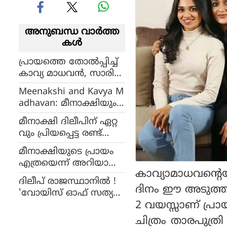
അനുബന്ധ വാര്‍ത്ത
കള്‍
പ്രായത്തെ തോല്‍പ്പിച്ച്
കാവ്യ മാധവന്‍, സാരി
അഴകില്‍ നടി, പുതിയ
Meenakshi and Kavya M
ചിത്രങ്ങള്‍
adhavan: മീനാക്ഷിയും
കാവ്യയും തമ്മില്‍ ഒരു
മീനാക്ഷി ദിലീപിന് ഏറ്റ
പ്രശ്‌നവുമില്ല; പാപ്പ
വും പ്രിയപ്പെട്ട രണ്ട്
രാസികളുടെ വായടപ്പിച്ച്
പേരുടെ ജന്മദിനം ഒ
പുതിയ ചിത്രം !
മീനാക്ഷിയുടെ പ്രായം
രേദിവസം !
എത്രയെന്ന് അറിയാമോ
കാവ്യാമാധവന്റെ
? ഹോട്ട് ലുക്കിൽ
ദിലീപ് രാജസ്ഥാനില്‍ !
പുതിയ ചിത്രങ്ങളുമായി
ദിനം ഈ അടുത്താണ
'വോയിസ് ഓഫ് സത്യ
നടി
2 വയസ്സാണ് പ്രായ
നാഥന്‍' ചിത്രീകരണം
പുരോഗമിക്കുന്നു
ചിത്രം താരപുത്രി 