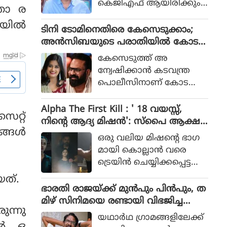
കെജിഎഫ് ആയിരിക്കും
ിതാ ര
പോലീസ് സംഘത്തിന്റെ ക
ടിക്കിടാക്കയെന്ന ആസിഫ്
ഥയായിരുന്നു 2023ല്‍ പുറ
യില്‍
അലിയുടെ തുറന്നുപറയ
ടിനി ടോമിനെതിരെ കേസെടുക്കാം;
ത്തിറങ്ങിയ സിനിമ പറ
ലും ഒപ്പം വി എസ്
അൻസിബയുടെ പരാതിയിൽ കോട
ഞ്ഞത്.
രോഹിത്- ആസിഫ് അലി
തി നിർദേശം
കേസെടുത്ത് അ
കൂട്ടുക്കെട്ടിലുള്ള വിശ്വാസ
ന്വേഷിക്കാൻ കടവന്ത്ര
വും സിനിമയ്ക്ക് വലിയ
പൊലീസിനാണ് കോട
ഹൈപ്പ് നല്‍കിയിട്ടുണ്ട്.
തിയുടെ നിർദേശം
Alpha The First Kill : ' 18 വയസ്സ്,
റ്റ്
നിന്റെ ആദ്യ മിഷന്‍': സ്‌പൈ ആക്ഷ
്ങള്‍
ന്‍ ചിത്രത്തില്‍ നായികയായി ആലിയ,
ഒരു വലിയ മിഷന്റെ ഭാഗ
ആല്‍ഫ ടീസര്‍ പുറത്ത്
മായി കൊല്ലാന്‍ വരെ
ട്രെയിന്‍ ചെയ്യിക്കപ്പെട്ട
പെണ്‍കുട്ടിയായാണ് ആ
യത്.
ലിയ സിനിമയിലെത്തുന്ന
ഭാരതി രാജയ്ക്ക് മുൻപും പിൻപും, ത
ത്.
മിഴ് സിനിമയെ രണ്ടായി വിഭജിച്ച
ുന്നു
സംവിധായകൻ, ഭാരതി രാജ വിട പറ
യഥാര്‍ഥ ഗ്രാമങ്ങളിലേക്ക്
യുമ്പോൾ
്‍, ഒ