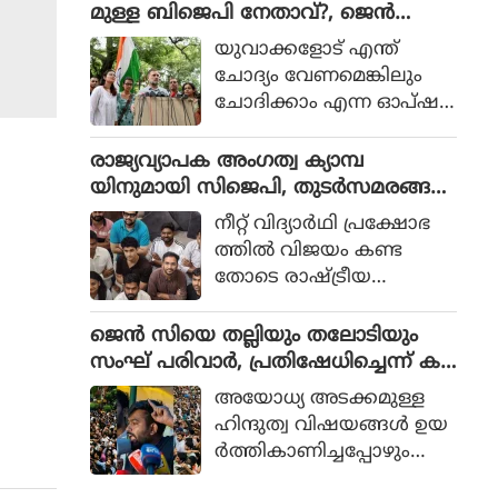
ബിന്‍ സല്‍മാന്‍,
മുള്ള ബിജെപി നേതാവ്?, ജെൻ
പാകിസ്ഥാന്‍ പ്രധാനമന്ത്രി
സിയ്ക്ക് മറുപടി നൽകി പ്രതിപക്ഷ
യുവാക്കളോട് എന്ത്
ഷെഹ്ബാസ് ഷെരീഫ് എ
നേതാവ്
ചോദ്യം വേണമെങ്കിലും
ന്നിവര്‍ കൂടിക്കാഴ്ച നട
ചോദിക്കാം എന്ന ഓപ്ഷ
ത്തും.
നാണ് രാഹുല്‍ ഗാന്ധി ന
ല്‍കിയത്. ഇതിനിടെയാണ്
രാജ്യവ്യാപക അംഗത്വ ക്യാമ്പ
ഒരാള്‍ രാഹുല്‍ ഗാന്ധിക്ക്
യിനുമായി സിജെപി, തുടർസമരങ്ങൾ
ഇഷ്ടമുള്ള ബിജെപി
ക്കായി കോർ കമ്മിറ്റി, സെപ്റ്റംബർ
നീറ്റ് വിദ്യാര്‍ഥി പ്രക്ഷോഭ
നേതാവ് ആരാണെന്ന
മുതൽ രാജ്യമാകെ ക്യാമ്പയിൻ
ത്തില്‍ വിജയം കണ്ട
ചോദ്യം ഉയര്‍ത്തിയത്.
തോടെ രാഷ്ട്രീയ
പാര്‍ട്ടിയായി സിജെപി
മാറുമോ എന്ന ചോദ്യം ഉയ
ജെൻ സിയെ തല്ലിയും തലോടിയും
ര്‍ന്നിരുന്നെങ്കിലും സ
സംഘ് പരിവാർ, പ്രതിഷേധിച്ചെന്ന് ക
ര്‍ക്കാരില്‍ സമ്മര്‍ദ്ദം
രുതി വിദ്യാർഥികൾ രാജ്യദ്രോഹികൾ
അയോധ്യ അടക്കമുള്ള
ചെലുത്താന്‍ കഴിയുന്ന
അല്ലെന്ന് ആർഎസ്എസ്
ഹിന്ദുത്വ വിഷയങ്ങള്‍ ഉയ
ഗ്രൂപ്പായി മാറാനാണ്
ര്‍ത്തികാണിച്ചപ്പോഴും
സിജെപിയുടെ തീരുമാനം.
വികസന നായകന്‍, ശക്ത