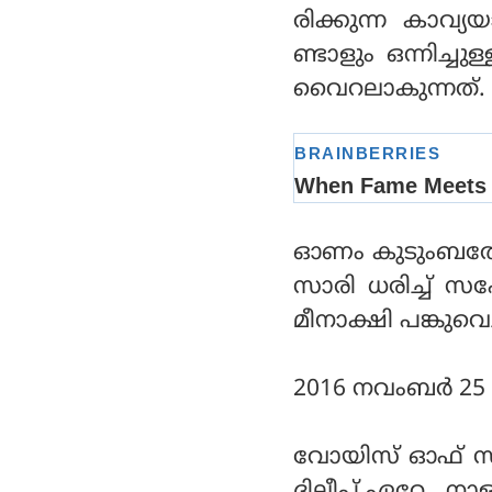
രിക്കുന്ന കാവ്
ണ്ടാളും ഒന്നിച്
വൈറലാകുന്നത്.
ഓണം കുടുംബത്ത
സാരി ധരിച്ച് സ
മീനാക്ഷി പങ്കുവെച്
2016 നവംബര്‍ 25
വോയിസ് ഓഫ് സത്
ദിലീപ്.ഏറേ നാളു