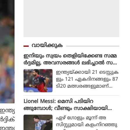
വായിക്കുക
ഇനിയും സ്വയം തെളിയിക്കേണ്ട സമ്മ
ർദ്ദമില്ല, അവസരങ്ങൾ ലഭിച്ചാൽ സ
ന്തോഷം അത്രമാത്രം : ഭുവനേശ്വർ
ഇന്ത്യയ്ക്കായി 21 ടെസ്റ്റുക
കുമാർ
ളും 121 ഏകദിനങ്ങളും 87
ടി20 മത്സരങ്ങളുമാണ്
ഭുവനേശ്വര്‍ കുമാര്‍ ക
ളിച്ചിട്ടുള്ളത്.
Lionel Messi: മെസി പടിയിറ
ങ്ങുമ്പോൾ; വീണ്ടും സാക്ഷിയായി
ന്ത്യ
മെറ്റ്‌ലൈഫ്
ഏഴ് ഗോളും മൂന്ന് അ
്ദിക്
സിസ്റ്റുമായി കളംനിറഞ്ഞു
്ത്യ