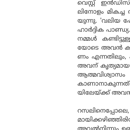
വെസ്റ്റ് ഇൻഡി
ലിനോളം മികച്ച 
യുന്നു. 'വലിയ 
ഹാർദ്ദിക പാണ്ഡ
നമ്മൾ കണ്ടിട്
യോടെ അവൻ കളിയ്
ണം എന്നതിലും,
അവന് കൃത്യമായ
ആത്മവിശ്വാസ
കാണാനാകുന്നത
യിലേയ്ക്ക് അ
റസലിനെപ്പോലെ,
മായിക്കഴിഞ്ഞിരിയ
അവൽനിന്നും ഉണ്