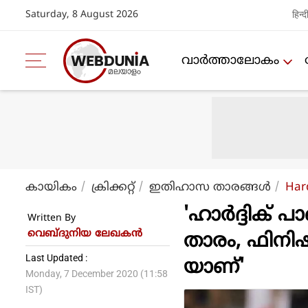
Saturday, 8 August 2026
हिन्द
വാര്‍ത്താലോകം
കായികം
ക്രിക്കറ്റ്‌
ഇതിഹാസ താരങ്ങള്‍
Har
'ഹാർദ്ദിക് 
Written By
വെബ്ദുനിയ ലേഖകൻ
താരം, ഫിന
Last Updated :
യാണ്'
Monday, 7 December 2020 (11:58
IST)