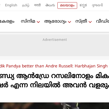
ी
English
தமிழ்
मराठी
తెలుగు
മലയാളം
ಕನ್ನಡ
ગુજરાતી
കേരളം
സിനിമ
ആരോഗ്യം
സ്ത്രീ
വീഡ
dik Pandya better than Andre Russell: Harbhajan Singh
പാണ്ഡ്യ ആൻഡ്രേ റസലിനോളം മികച
ിഷർ എന്ന നിലയിൽ അവൻ വളര