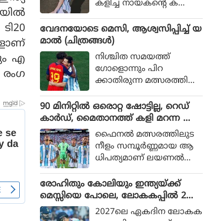
കളിച്ച നായകന്റെ ക
20യിൽ
രുത്തിൽ അർജന്റീനയ്ക്ക്
36 വർഷങ്ങൾക്കു ശേഷം
 ടി20
വേദനയോടെ മെസി, ആശ്വസിപ്പിച്ച് യ
വിശ്വകിരീടം
മാൽ (ചിത്രങ്ങൾ)
ളാണ്
നിശ്ചിത സമയത്ത്
കും എ
ഗോളൊന്നും പിറ
 രംഗ
ക്കാതിരുന്ന മത്സരത്തിൽ
അധിക സമയത്താണ്
സ്‌പെയിൻ ഗോൾ നേടിയ
90 മിനിറ്റിൽ ഒരൊറ്റ ഷോട്ടില്ല, റെഡ്
ത്
കാർഡ്, മൈതാനത്ത് കളി മറന്ന അർ
ജൻ്റീന, സ്പെയിനിന് മാത്രം അർഹത
ഫൈനല്‍ മത്സരത്തിലുട
പ്പെട്ട കിരീടം
നീളം സമ്പൂര്‍ണ്ണമായ ആ
ധിപത്യമാണ് ലയണല്‍
മെസ്സിയുടെ അര്‍ജന്റീന
യുടെ മുകളില്‍ സ്‌പെയിന്‍
രോഹിതും കോലിയും ഇന്ത്യയ്ക്ക്
ചെലുത്തിയത്.
മെസ്സിയെ പോലെ, ലോകകപ്പിൽ 2
പേരും കളിക്കണമെന്ന് മുഹമ്മദ്
2027ലെ ഏകദിന ലോകക
കൈഫ്