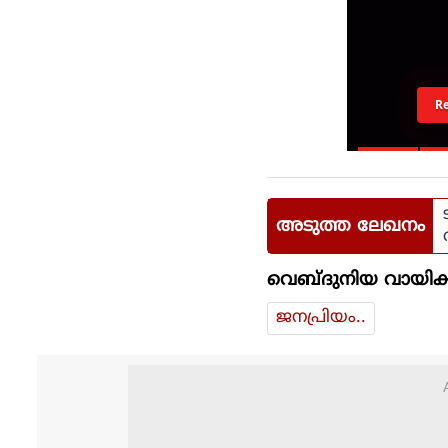
R
അടുത്ത ലേഖനം
വെബ്ദുനിയ വായിക്
ജനപ്രിയം..