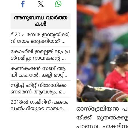
അനുബന്ധ വാര്‍ത്ത
കള്‍
ടി20 പരമ്പര ഇന്ത്യയ്ക്ക്,
വിജയം ഒരുക്കിയത് അ
വസാന ഓവറിൽ രണ്ട്
കോഹ്‌ലി ഇല്ലെങ്കിലും പ്ര
സിക്സർ പായിച്ച ഹാർ
ശ്നമില്ല; നായകന്റെ ക
ദ്ദിക് പാണ്ഡ്യ
രുത്തുകാട്ടി രഹാനെ
കൺകഷൻ സബ് ആ
യി ചഹാൽ, കളി മാറ്റിമ
റിച്ച മൂന്ന് വിക്കറ്റ്:
സ്വിച്ച് ഹിറ്റ് നിരോധിക്ക
ക്രിക്കറ്റ് ലോകത്ത്
ണമെന്ന് ആവശ്യം, മ
പുതിയ വിവാദം
റുപടിയുമായി
2018ൽ ഗംഭീറിന് പകരം
മാക്‌സ്‌വെൽ
ഓസ്ട്രേലിയൻ പര
ഡൽഹിയുടെ നായക
നാക്കിയത് ശരിയോ ?
യ്ക്ക് മുതൽക്ക
ശ്രേയസ് പറയുന്നത് ഇ
പാണ്ഡ്യ. ഏകദിന