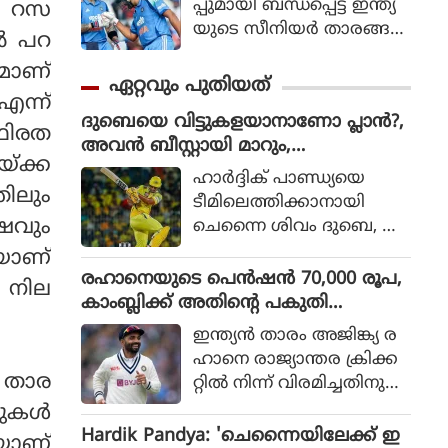
പ്പുമായി ബന്ധപ്പെട്ട് ഇന്ത്യ
േ റസ
യുടെ സീനിയര്‍ താരങ്ങ
ജൻ പറ
ളായ രോഹിത് ശര്‍മ
രമാണ്
യുടെയും വിരാട്
ഏറ്റവും പുതിയത്
കോലിയുടെയും ഭാവിയെ
ന്ന്
ദുബെയെ വിട്ടുകളയാനാണോ പ്ലാൻ?,
സംബന്ധിച്ചുള്ള ചര്‍ച്ചകള്‍
ഥിരത
അവൻ ബീസ്റ്റായി മാറും,
കൊഴുക്കുന്നതിനിടെ വിഷ
യ്ക്ക
ചെന്നൈയ്ക്ക് മുന്നറിയിപ്പ് നൽകി അ
യത്തില്‍ പ്രതികരണ
ഹാര്‍ദ്ദിക് പാണ്ഡ്യയെ
ശ്വിൻ
ിലും
വുമായി മുന്‍ ഇന്ത്യന്‍
ടീമിലെത്തിക്കാനായി
താരം മുഹമ്മദ് കൈഫ്.
ഷവും
ചെന്നൈ ശിവം ദുബെ, ഖ
ലീല്‍ അഹമ്മദ് എന്നീ താര
യാണ്
ങ്ങളെ വിട്ടുനല്‍കുമെന്ന്
രഹാനെയുടെ പെൻഷൻ 70,000 രൂപ,
 നില
കഴിഞ്ഞ ദിവസങ്ങളില്‍
കാംബ്ലിക്ക് അതിന്റെ പകുതി
റിപ്പോര്‍ട്ടുക
പോലുമില്ല; കാരണം ഇതാണ്
ഇന്ത്യൻ താരം അജിങ്ക്യ ര
ളുണ്ടായിരുന്നു. എന്നാല്‍
ഹാനെ രാജ്യാന്തര ക്രിക്ക
ചെന്നൈ ദുബെയെ
 താര
റ്റിൽ നിന്ന് വിരമിച്ചതിനു
കൈവിട്ടാല്‍ അതൊരു വ
പിന്നാലെ ബിസിസിഐ
സറുകൾ
ലിയ നഷ്ടമാകുമെന്നാണ്
യുടെ പെൻഷൻ സമ്പ്ര
Hardik Pandya: 'ചെന്നൈയിലേക്ക് ഇ
മുന്‍ ചെന്നൈ സൂപ്പര്‍
െയാണ്