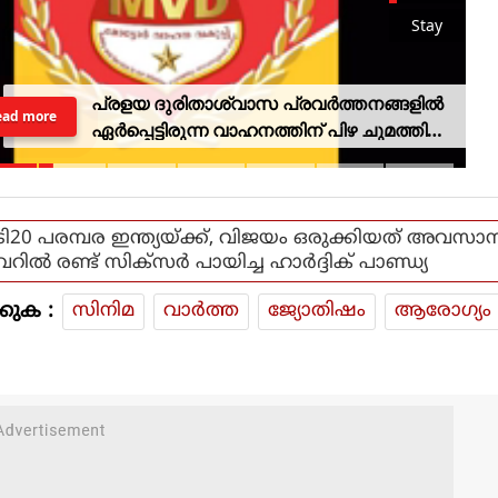
Stay
പ്രളയ ദുരിതാശ്വാസ പ്രവര്‍ത്തനങ്ങളില്‍
ead more
ഏര്‍പ്പെട്ടിരുന്ന വാഹനത്തിന് പിഴ ചുമത്തിയ
എംവിഡി ഉദ്യോഗസ്ഥനെ സസ്‌പെന്‍ഡ്
ചെയ്തു
ടി20 പരമ്പര ഇന്ത്യയ്ക്ക്, വിജയം ഒരുക്കിയത് അവസ
വറിൽ രണ്ട് സിക്സർ പായിച്ച ഹാർദ്ദിക് പാണ്ഡ്യ
കുക :
സിനിമ
വാര്‍ത്ത
ജ്യോതിഷം
ആരോഗ്യം