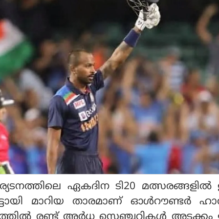
്യടനത്തിലെ ഏകദിന ടി20 മത്സരങ്ങളിൽ ഇ
ൂട്ടായി മാറിയ താരമാണ് ഓൾറൗണ്ടർ ഹാർദ
ത്തിൽ രണ്ട് അർധ സെഞ്ചറികൾ അടക്കം ഇന