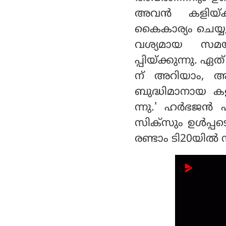
അവൻ കളിയ്ക്ക
കൈകാര്യം ചെയ്യു
വശ്യമായ സമയ
പ്പിയ്ക്കുന്നു.
ന് അറിയാം, ആക
ബുദ്ധിമാനായ കള
ന്നു.' ഹർഭജൻ പറ
സിക്‌സും ഉൾപ്പട
രണ്ടാം ടി20യിൽ സ