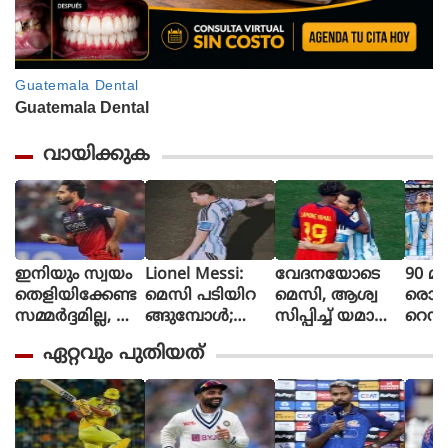
വായിക്കുക
ഇനിയും സ്വയം
Lionel Messi:
വേദനയോടെ
90 മി
തെളിയിക്കേണ്ട
മെസി പടിയിറ
മെസി, ആശ്വ
രൊറ്റ 
സമ്മർദ്ദമില്ല, അ
ങ്ങുമ്പോൾ;
സിപ്പിച്ച് യമാൽ
റെഡ്
വസരങ്ങൾ ല
വീണ്ടും
(ചിത്രങ്ങൾ)
മൈത
ഏറ്റവും പുതിയത്
ഭിച്ചാൽ സ
സാക്ഷിയായി
ളി മ
ന്തോഷം അത്ര
മെറ്റ്‌ലൈഫ്
ൻ്റീന,
മാത്രം : ഭുവ
സ്പെ
നേശ്വർ കുമാർ
മാത
പ്പെട്