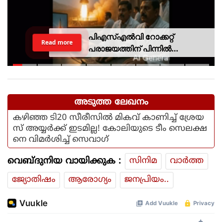
പിഎസ്എല്‍വി റോക്കറ്റ്
Read more
പരാജയത്തിന് പിന്നില്‍
ഐഎസ്ആര്‍ഒയിലെ ഉന്നത
ശാസ്ത്രജ്ഞനെന്ന് സംശയം
അടുത്ത ലേഖനം
കഴിഞ്ഞ ടി20 സീരീസിൽ മികവ് കാണിച്ച് ശ്രേയ
സ് അയ്യർക്ക് ഇടമില്ല! കോലിയുടെ ടീം സെലക്ഷ
നെ വിമർശിച്ച് സെവാഗ്
വെബ്ദുനിയ വായിക്കുക :
സിനിമ
വാര്‍ത്ത
ജ്യോതിഷം
ആരോഗ്യം
ജനപ്രിയം..