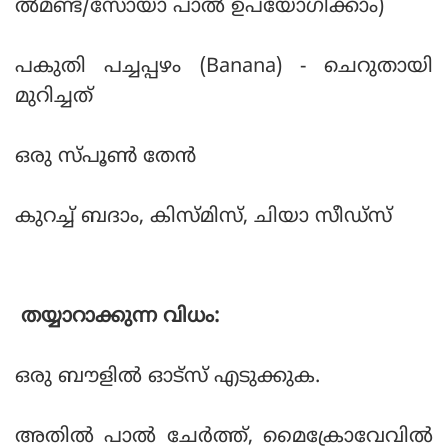
ല്‍മണ്ട്/സോയാ പാല്‍ ഉപയോഗിക്കാം)
പകുതി പച്ചപ്പഴം (Banana) - ചെറുതായി
മുറിച്ചത്
ഒരു സ്പൂണ്‍ തേന്‍
കുറച്ച് ബദാം, കിസ്മിസ്, ചിയാ സീഡ്‌സ്
തയ്യാറാക്കുന്ന വിധം:
ഒരു ബൗളില്‍ ഓട്‌സ് എടുക്കുക.
അതില്‍ പാല്‍ ചേര്‍ത്ത്, മൈക്രോവേവില്‍