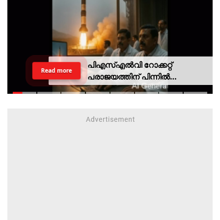
പിഎസ്എല്‍വി റോക്കറ്റ്
Read more
പരാജയത്തിന് പിന്നില്‍
ഐഎസ്ആര്‍ഒയിലെ ഉന്നത
ശാസ്ത്രജ്ഞനെന്ന് സംശയം