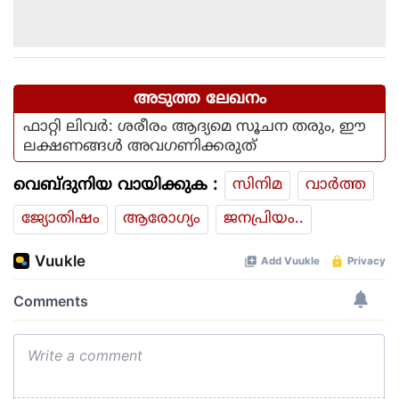
അടുത്ത ലേഖനം
ഫാറ്റി ലിവർ: ശരീരം ആദ്യമെ സൂചന തരും, ഈ
ലക്ഷണങ്ങൾ അവഗണിക്കരുത്
വെബ്ദുനിയ വായിക്കുക :
സിനിമ
വാര്‍ത്ത
ജ്യോതിഷം
ആരോഗ്യം
ജനപ്രിയം..