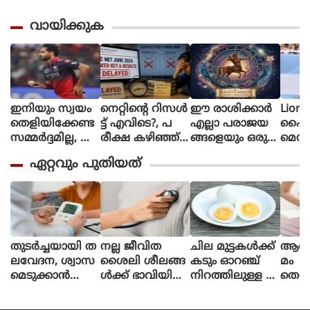
വായിക്കുക
ഇനിയും സ്വയം
നെറ്റിൻ്റെ റിസൾ
ഈ രാശിക്കാര്‍
Lione
തെളിയിക്കേണ്ട
ട്ട് എവിടെ?, പ
എല്ലാ പരാജയ
ഫൈ
സമ്മർദ്ദമില്ല, അ
രീക്ഷ കഴിഞ്ഞ്
ങ്ങളെയും ഒരു
മെസി
വസരങ്ങൾ ല
ഒരു മാസ
തിരിച്ചുവര
ണ പന്
ഏറ്റവും പുതിയത്
ഭിച്ചാൽ സ
മായിട്ടും ഉത്തര
വാക്കി മാറ്റുന്നു
ന്തോഷം അത്ര
സൂചിക
മാത്രം : ഭുവ
പോലുമില്ല, ആ
നേശ്വർ കുമാർ
ശങ്കയിൽ
വിദ്യാർഥികൾ
തുടർച്ചയായി ത
നല്ല ജീവിത
ചില മുട്ടകള്‍ക്ക്
ആർത്
ലവേദന, ശ്വാസ
ശൈലി ശീലങ്ങ
കടും ഓറഞ്ച്
മം
മെടുക്കാൻ
ള്‍ക്ക് ഭാവിയിലെ
നിറത്തിലുള്ള മ
തെറ്
ബുദ്ധിമുട്ട്; ഈ
ഹൃദയാഘാത
ഞ്ഞക്കരു ഉള്ള
ചിലപ
ലക്ഷണങ്ങളെ
സാധ്യത കുറ
ത് എന്തുകൊണ്ട്
പിസ