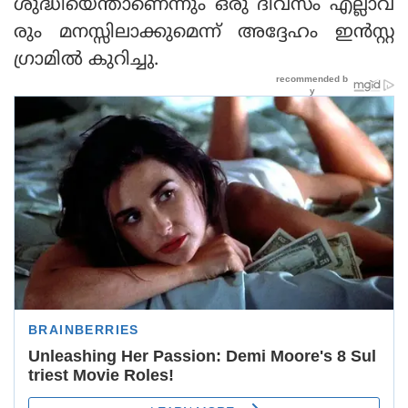
ശുദ്ധിയെന്താണെന്നും ഒരു ദിവസം എല്ലാവ
രും മനസ്സിലാക്കുമെന്ന് അദ്ദേഹം ഇൻസ്റ്റ​
ഗ്രാമിൽ കുറിച്ചു.