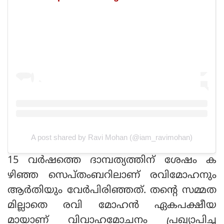
A post shared by Ravi Mohan (@iam_ravimohan)
15 വർഷത്തെ ദാമ്പത്യത്തിന് ശേഷം ക
ഴിഞ്ഞ സെപ്തംബറിലാണ് രവിമോഹനും
ആർതിയും വേർപിരിഞ്ഞത്. തന്റെ സമ്മത
മില്ലാതെ രവി മോഹൻ ഏകപക്ഷീയ
മായാണ് വിവാഹമോചനം പ്രഖ്യാപിച്ച