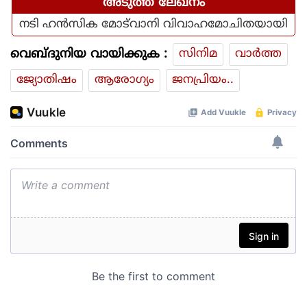
അടുത്ത ലേഖനം
നടി ഹൻസിക മോട്‌വാനി വിവാഹമോചിതയായി
വെബ്ദുനിയ വായിക്കുക :
സിനിമ
വാര്‍ത്ത
ജ്യോതിഷം
ആരോഗ്യം
ജനപ്രിയം..