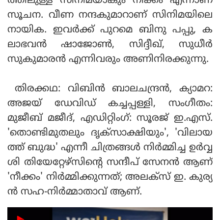
ത്തിലുള്ള സിനിമയാകും നീക്കം എന്നാണ്
സൂചന. വീണ നന്ദകുമാറാണ് സിനിമയിലെ
നായിക. ഇവര്‍ക്ക് പുറമെ ബിനു പപ്പു, ക
ലാഭവന്‍ ഷാജോണ്‍, സിദ്ദീഖ്, സുധീര്‍
സുകുമാരന്‍ എന്നിവരും അണിനിരക്കുന്നു.
തിരക്കഥ: വിബിന്‍ ബാലചന്ദ്രന്‍, ക്യാമറ:
അജയ് ഡേവിഡ് കച്ചപ്പള്ളി, സംഗീതം:
മുജീബ് മജീദ്, എഡിറ്റിംഗ്: സൂരജ് ഇ.എസ്.
'തൊണ്ടിമുതലും ദൃക്സാക്ഷിയും', 'വിലായ
ത്ത് ബുദ്ധ' എന്നീ ചിത്രങ്ങള്‍ നിര്‍മ്മിച്ച ഉര്‍വ്വ
ശി തിയേറ്റേഴ്സിന്റെ സന്ദീപ് സേനന്‍ ആണ്
'നീക്കം' നിര്‍മ്മിക്കുന്നത്; അലക്സ് ഇ. കുര്യ
ന്‍ സഹ-നിര്‍മ്മാതാവ് ആണ്.