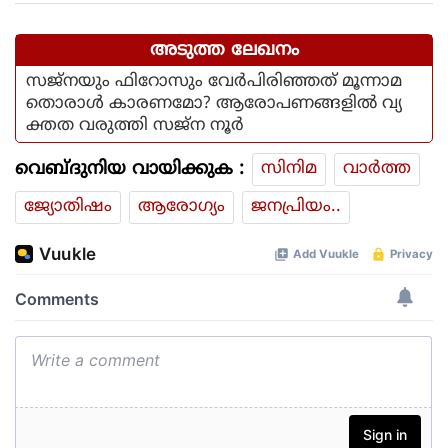
അടുത്ത ലേഖനം
സജ്നയും ഫിറോസും വേർപിരിഞ്ഞത് മൂന്നാമ
തൊരാൾ കാരണമോ? ആരോപണങ്ങളിൽ വ്യ
ക്തത വരുത്തി സജ്ന നൂർ
വെബ്ദുനിയ വായിക്കുക :
സിനിമ
വാര്‍ത്ത
ജ്യോതിഷം
ആരോഗ്യം
ജനപ്രിയം..