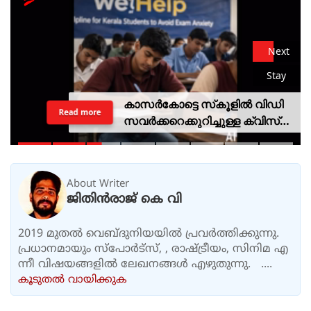
Next
Stay
കാസര്‍കോട്ടെ സ്‌കൂളില്‍ വിഡി
Read more
സവര്‍ക്കറെക്കുറിച്ചുള്ള ക്വിസ്
മത്സരം; അന്വേഷണത്തിന്
വിദ്യാഭ്യാസ മന്ത്രിയുടെ
ഉത്തരവ്
About Writer
ജിതിൻരാജ് കെ വി
2019 മുതൽ വെബ്ദുനിയയിൽ പ്രവർത്തിക്കുന്നു.
പ്രധാനമായും സ്പോർട്സ്, , രാഷ്ട്രീയം, സിനിമ എ
ന്നീ വിഷയങ്ങളിൽ ലേഖനങ്ങൾ എഴുതുന്നു. ....
കൂടുതല്‍ വായിക്കുക