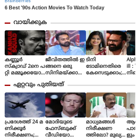
വായിക്കുക
കണ്ണൂർ
ജീവിതത്തിൽ ഇ
ടിനി
Alpha The First
സ്ക്വാഡ് 2നെ പ
ങ്ങനെ ഒരു
ടോമിനെതിരെ
ill : 
റ്റി മമ്മൂക്കയോട്
സിനിമയ്ക്കായി
കേസെടുക്കാം;
നിന്റ
പറഞ്ഞിട്ടുണ്ട്, വ
പ
അൻസിബയുടെ
മിഷന
ഏറ്റവും പുതിയത്
രും.. സമയ
ണി
പരാതിയിൽ
ആക്ഷ
മെടുക്കും :
യെടുത്തിട്ടില്ല,
കോടതി നിർ
ത്തി
റോണി ഡേവിഡ്
ടിക്കി ടാക്കയെ
ദേശം
യായ
പറ്റി ആസിഫ്
ആല്‍
അലി
പുറത്
പ്രദേശത്ത് 24 മ
മോദിയുടെ
മാധ്യമങ്ങള്‍
ആശുപ
ണിക്കൂര്‍
ഫേസ്ബുക്ക്
നിരീക്ഷണ
പാര്‍
നിരീക്ഷണം;
വീഡിയോ
ത്തിലോ? മുഖ്യമ
ളും മ