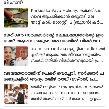
ധി എന്ന്?
Karkidaka Vavu Holiday: കർക്കിടക
വാവ് ആചരിക്കാൻ ഒരുങ്ങി മല
യാളികൾ. ഓഗസ്റ്റ് 12 (ബുധൻ) കർ
ക്കടകം 27 നാണ് കർക്കടക വാവ്.
അന്ന് സംസ്ഥാനത്ത് പൊതു അവ
സതീശൻ സർക്കാരിന്റെ സ്ഥലംമാറ്റത്തിന്റെ ഇര
ധിയാണ്. കർക്കടക മാസം അവ
യോ? ആശാലതയുടെ മരണത്തിൽ വിമർശന
സാനിക്കുക ഓഗസ്റ്റ് 16 ഞായറാഴ്ച
വുമായി പിണറായി
കാസർഗോഡ് കളക്ട്രേറ്റിലെ സീനിയർ
യാണ്. ഓഗസ്റ്റ് 17 നാണ് ചിങ്ങം ഒന്ന്
ക്ലർക്ക് ആശാലത ജീവനൊടുക്കിയ
വരുന്നത്.
സംഭവത്തിൽ വിമർശനവുമായി പ്ര
തിപക്ഷ നേതാവ് പിണറായി വിജയ
ൻ. വി.ഡി.സതീശൻ സർക്കാരിന്റെ
വന്ദേമാതരത്തിന് ചെക്ക് വെച്ചോ?, സർക്കാർ ച
രാഷ്ട്രീയ പ്രേരിതമായ സ്ഥലംമാറ്റ
ടങ്ങുകളിൽ ആദ്യം തമിഴ് തായ് വാഴ്ത്ത്, പ്ര
ത്തിന്റെ ഇരയാണ് ആശാലതയെന്ന്
മേയം പാസാക്കി തമിഴ്‌നാട്
തമിഴ്നാട്ടിലെ ഔദ്യോഗിക സര്‍ക്കാര്‍
ആരോപണം ഉയർന്നിരുന്നു. ഈ
ചടങ്ങുകളില്‍ സംസ്ഥാന ഗാനമായ
സാഹചര്യത്തിലാണ് പിണറായിയുടെ
തമിഴ് തായ് വാഴ്ത്ത് തന്നെ ആദ്യം
പ്രതികരണം.
ആലപിക്കണമെന്ന് നിര്‍ബന്ധ