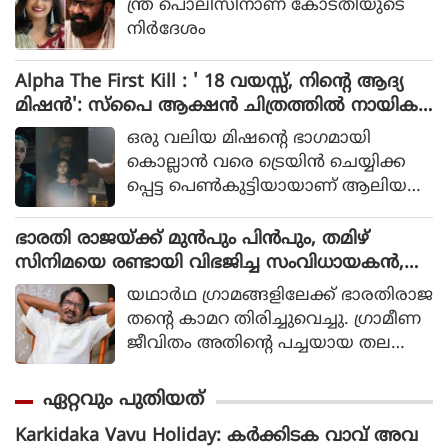
ന്ത്ര പൊലീസിനാണ് കോടതിയുടെ
നിർദേശം
Alpha The First Kill : ' 18 വയസ്സ്, നിന്റെ ആദ്യ
മിഷന്‍': സ്‌പൈ ആക്ഷന്‍ ചിത്രത്തില്‍ നായിക
യായി ആലിയ, ആല്‍ഫ ടീസര്‍ പുറത്ത്
ഒരു വലിയ മിഷന്റെ ഭാഗമായി
കൊല്ലാന്‍ വരെ ട്രെയിന്‍ ചെയ്യിക്ക
പ്പെട്ട പെണ്‍കുട്ടിയായാണ് ആലിയ
സിനിമയിലെത്തുന്നത്.
ഭാരതി രാജയ്ക്ക് മുൻപും പിൻപും, തമിഴ്
സിനിമയെ രണ്ടായി വിഭജിച്ച സംവിധായകൻ,
ഭാരതി രാജ വിട പറയുമ്പോൾ
യഥാര്‍ഥ ഗ്രാമങ്ങളിലേക്ക് ഭാരതിരാജ
തന്റെ കാമറ തിരിച്ചുവെച്ചു. ഗ്രാമീണ
ജീവിതം അതിന്റെ പച്ചയായ തല
ത്തില്‍ ആവിഷ്‌കരിച്ചുകൊണ്ടാണ്
ഭാരതിരാജ വിപ്ലവം തീര്‍ത്തത്.
ഏറ്റവും പുതിയത്
Karkidaka Vavu Holiday: കർക്കിടക വാവ് അവ