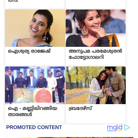
ions
ഐശ്വര്യ രാജേഷ്
അനുപമ പരമേശ്വരന്‍
ഫോട്ടോഗാലറി
ഐ - മണ്ണിലിറങ്ങിയ
ബ്രദേഴ്സ്
താരങ്ങള്‍