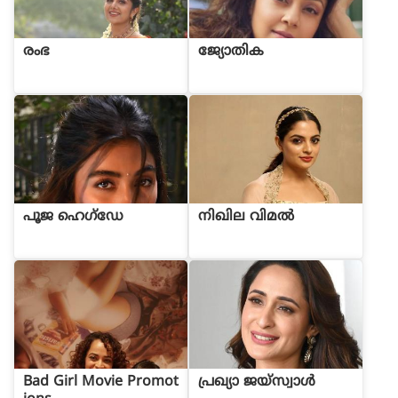
രംഭ
ജ്യോതിക
പൂജ ഹെഗ്ഡേ
നിഖില വിമൽ
Bad Girl Movie Promot
പ്രഖ്യാ ജയ്സ്വാൾ