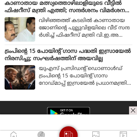
മാക്കികൊണ്ടുള്ള പ്രമേയം തമിഴ്നാട്
കാണാതായ മത്സ്യത്തൊഴിലാളിയുടെ വീട്ടിൽ
നിയമസഭ ഐക്യകണ്‌ഠേനെ
ഫിഷറീസ് മന്ത്രി എത്തി; സന്ദർശനം വിമർശന
പാസാക്കി.
ങ്ങൾക്ക് പിന്നാലെ
വിഴിഞ്ഞത്ത് കടലിൽ കാണാതായ
ജോണിന്റെ പുല്ലുവിളയിലെ വീട് സന്ദ
ർശിച്ച് ഫിഷറീസ് മന്ത്രി വി.ഇ.അ
ബ്ദുൾ ഗഫൂർ. വകുപ്പ്
തിരിഞ്ഞുനോക്കുന്നില്ലെന്ന വിമർശ
ട്രംപിന്റെ 15 പോയിന്റ് ഗാസ പദ്ധതി ഇസ്രായേല്‍
നം രൂക്ഷമായതിനു പിന്നാലെയാണ്
നിരസിച്ചു; സംഘര്‍ഷത്തിന് അയവില്ല
സന്ദർശനം. ആഭ്യന്തരമന്ത്രി രമേശ്
യുഎസ് പ്രസിഡന്റ് ഡൊണാള്‍ഡ്
ചെന്നിത്തലയ്‌ക്കൊപ്പമാണ് ഫിഷറീസ്
ട്രംപിന്റെ 15 പോയിന്റ് ഗാസ
മന്ത്രി എത്തിയത്. പ്രതിഷേധം ഭയന്ന്
റോഡ്മാപ്പ് ഇസ്രയേല്‍ പ്രധാനമന്ത്രി
സ്ഥലത്ത് ശക്തമായ പൊലീസ് സുര
ബെഞ്ചമിന്‍ നെതന്യാഹു നിരസിച്ചു.
ക്ഷയും ഏർപ്പെടുത്തി.
ഇത് നിലവിലെ വെടിനിര്‍ത്തല്‍ ചട്ട
ക്കൂടില്‍ നിന്ന് ഹമാസിന്റെ
നിരായുധീകരണം, ഇസ്രായേലി
സൈനിക പിന്‍വലിക്കല്‍, ഗാസയ്ക്ക്
പുതിയ ഭരണ ക്രമീകരണം എന്നിവ
യിലേക്ക് നീങ്ങാനുള്ള ശ്രമങ്ങള്‍ക്ക്