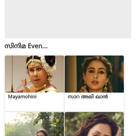
സിനിമ
Even...
Mayamohini
സാറ അലി ഖാൻ