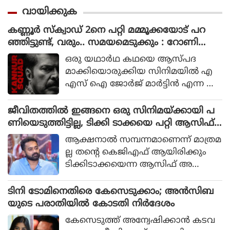
വായിക്കുക
കണ്ണൂർ സ്ക്വാഡ് 2നെ പറ്റി മമ്മൂക്കയോട് പറ
ഞ്ഞിട്ടുണ്ട്, വരും.. സമയമെടുക്കും : റോണി
ഡേവിഡ്
ഒരു യഥാര്‍ഥ കഥയെ ആസ്പദ
മാക്കിയൊരുക്കിയ സിനിമയില്‍ എ
എസ് ഐ ജോര്‍ജ് മാര്‍ട്ടിന്‍ എന്ന ക
ഥാപാത്രമായാണ് മമ്മൂട്ടി എത്തിയത്.
ഒരു കുറ്റവാളിയെ പിടികൂടാനായി ഉ
ജീവിതത്തിൽ ഇങ്ങനെ ഒരു സിനിമയ്ക്കായി പ
ത്തരേന്ത്യന്‍ സംസ്ഥാനങ്ങളിലേക്ക്
ണിയെടുത്തിട്ടില്ല, ടിക്കി ടാക്കയെ പറ്റി ആസിഫ്
യാത്ര തിരിക്കുന്ന പോലീസ് സംഘ
അലി
ആക്ഷനാല്‍ സമ്പന്നമാണെന്ന് മാത്രമ
ത്തിന്റെ കഥയായിരുന്നു 2023ല്‍ പുറ
ല്ല തന്റെ കെജിഎഫ് ആയിരിക്കും
ത്തിറങ്ങിയ സിനിമ പറഞ്ഞത്.
ടിക്കിടാക്കയെന്ന ആസിഫ് അ
ലിയുടെ തുറന്നുപറയലും ഒപ്പം വി എ
സ് രോഹിത്- ആസിഫ് അലി
ടിനി ടോമിനെതിരെ കേസെടുക്കാം; അൻസിബ
കൂട്ടുക്കെട്ടിലുള്ള വിശ്വാസവും സിനിമ
യുടെ പരാതിയിൽ കോടതി നിർദേശം
യ്ക്ക് വലിയ ഹൈപ്പ് നല്‍കിയിട്ടുണ്ട്.
കേസെടുത്ത് അന്വേഷിക്കാൻ കടവ