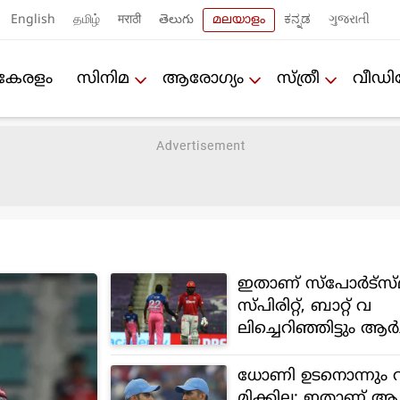
English
தமிழ்
मराठी
తెలుగు
മലയാളം
ಕನ್ನಡ
ગુજરાતી
കേരളം
സിനിമ
ആരോഗ്യം
സ്ത്രീ
വീഡ
ഇതാണ് സ്പോർട്‌സ്
സ്പിരിറ്റ്, ബാറ്റ് വ
ലിച്ചെറിഞ്ഞിട്ടും ആർച
കൈ‌കൊടുത്ത് ബോ
ധോണി ഉടനൊന്നും 
മിക്കില്ല; ഇതാണ് 