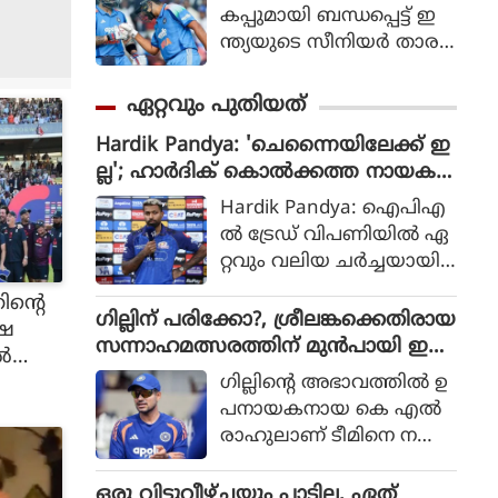
കൈഫ്
കപ്പുമായി ബന്ധപ്പെട്ട് ഇ
ന്ത്യയുടെ സീനിയര്‍ താര
ങ്ങളായ രോഹിത് ശര്‍മ
യുടെയും വിരാട്
ഏറ്റവും പുതിയത്
കോലിയുടെയും ഭാവിയെ
Hardik Pandya: 'ചെന്നൈയിലേക്ക് ഇ
സംബന്ധിച്ചുള്ള ചര്‍ച്ചകള്‍
ല്ല'; ഹാർദിക് കൊൽക്കത്ത നായക
കൊഴുക്കുന്നതിനിടെ
ൻ?
വിഷയത്തില്‍ പ്രതികരണ
Hardik Pandya: ഐപിഎ
വുമായി മുന്‍ ഇന്ത്യന്‍
ൽ ട്രേഡ് വിപണിയിൽ ഏ
താരം മുഹമ്മദ് കൈഫ്.
റ്റവും വലിയ ചർച്ചയായി
മാറിയിരിക്കുകയാണ് ഇ
ിന്റെ
ന്ത്യയുടെ ഓൾറൗണ്ടർ
ഗില്ലിന് പരിക്കോ?, ശ്രീലങ്കക്കെതിരായ
ർഷ
ഹാർദിക് പാണ്ഡ്യ. നില
സന്നാഹമത്സരത്തിന് മുൻപായി ഇ
ിൽ
വിൽ മുംബൈ ഇന്ത്യൻ
ന്ത്യക്ക് കനത്ത തിരിച്ചടി
ഗില്ലിന്റെ അഭാവത്തില്‍ ഉ
നായകനായ ഹാർദിക് അ
പനായകനായ കെ എല്‍
ടുത്ത സീസണിൽ മറ്റൊരു
രാഹുലാണ് ടീമിനെ ന
ടീമിനൊപ്പ
യിക്കുന്നത്. വ്യാഴാഴ്ച നട
മായിരിക്കുമെന്ന് ഏ
ന്ന നെറ്റ്‌സ്
ഒരു വിട്ടുവീഴ്ചയും പാടില്ല, ഏത്