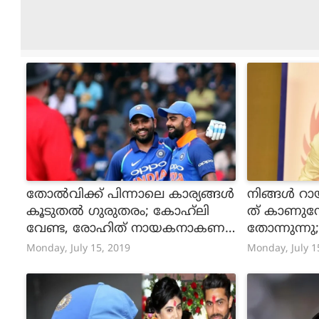
തോല്‍‌വിക്ക് പിന്നാലെ കാര്യങ്ങള്‍
നിങ്ങൾ റ
കൂടുതല്‍ ഗുരുതരം; കോഹ്‌ലി
ത് കാണുമ
വേണ്ട, രോഹിത് നായകനാകണ
തോന്നുന്ന
മെന്ന് ബിസിസിഐയിലും ആവ
ടീം മാനേജ്
Monday, July 15, 2019
Monday, July 1
ശ്യം
ടിച്ച് യുവര