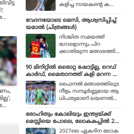
വിട്ട
കളിച്ച നായകന്റെ ക
?;
രുത്തിൽ അർജന്റീന
അ
യ്ക്ക് 36 വർഷങ്ങൾക്കു
വേദനയോടെ മെസി, ആശ്വസിപ്പിച്ച്
ശേഷം വിശ്വകിരീടം
യമാൽ (ചിത്രങ്ങൾ)
നിശ്ചിത സമയത്ത്
ഗോളൊന്നും പിറ
ക്കാതിരുന്ന മത്സരത്തിൽ
അധിക സമയത്താണ്
സ്‌പെയിൻ ഗോൾ നേടിയ
90 മിനിറ്റിൽ ഒരൊറ്റ ഷോട്ടില്ല, റെഡ്
ത്
കാർഡ്, മൈതാനത്ത് കളി മറന്ന അ
ർജൻ്റീന, സ്പെയിനിന് മാത്രം അർഹ
ഫൈനല്‍ മത്സരത്തിലുട
തപ്പെട്ട കിരീടം
കണം,
നീളം സമ്പൂര്‍ണ്ണമായ ആ
ല്ല’;
ധിപത്യമാണ് ലയണല്‍
ര
മെസ്സിയുടെ അര്‍ജന്റീന
യുടെ മുകളില്‍
രോഹിതും കോലിയും ഇന്ത്യയ്ക്ക്
സ്‌പെയിന്‍ ചെലുത്തിയ
മെസ്സിയെ പോലെ, ലോകകപ്പിൽ 2
ത്.
പേരും കളിക്കണമെന്ന് മുഹമ്മദ്
2027ലെ ഏകദിന ലോക