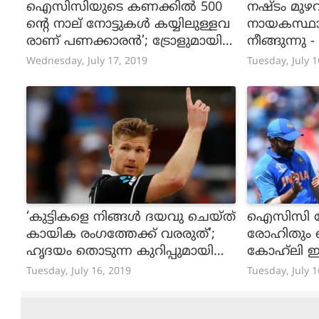
ഐസിസിയുടെ കണക്കില്‍ 500
നഷ്‌ടം മുഴവ
ന്റെ നാല് നോട്ടുകള്‍ കയ്യിലുള്ളവ
നായകസ്ഥാ
രാണ് പണക്കാരന്‍’; ട്രോളുമായി
നീങ്ങുന്നു
അമിതാഭ് ബച്ചൻ
മോശം!
Wednesday, July 17, 2019
Tuesday, July 1
‘കുട്ടികളെ നിങ്ങള്‍ ദയവു ചെയ്ത്
ഐസിസി 
കായിക രംഗത്തേക്ക് വരരുത്’;
രോഹിതും ബ
ഹൃദയം തൊടുന്ന കുറിപ്പുമായി
കോഹ്‌ലി ഇല
ന്യൂസിലന്‍ഡ് താരം ജെയിംസ്
Tuesday, July 16, 2019
Tuesday, July 1
നീഷാം