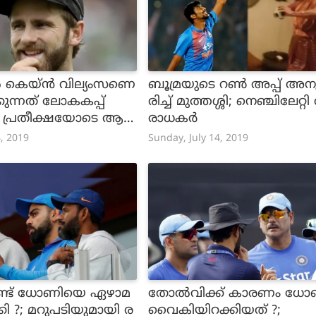
 കെയ്ന്‍ വില്യംസണെ
ബൂമ്രയുടെ റൺ അപ്പ് അ
കുന്നത് ലോകകപ്പ്
രിച്ച് മുത്തശ്ശി; നെഞ്ചിലേറ്
; പ്രതീക്ഷയോടെ ആ
രാധകർ
4, 2019
Sunday, July 14, 2019
്ട് ധോണിയെ ഏഴാമ
തോല്‍‌വിക്ക് കാരണം ധ
ി ?; മറുപടിയുമായി ര
വൈകിയിറക്കിയത് ?;