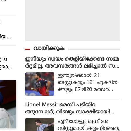
േ
തിയ
ഇ
വായിക്കുക
ഇനിയും സ്വയം തെളിയിക്കേണ്ട സമ്മ
; ഒ
ർദ്ദമില്ല, അവസരങ്ങൾ ലഭിച്ചാൽ സ
ുമായി
ന്തോഷം അത്രമാത്രം : ഭുവനേശ്വർ
ഇന്ത്യയ്ക്കായി 21
കുമാർ
ടെസ്റ്റുകളും 121 ഏകദിന
ങ്ങളും 87 ടി20 മത്സരങ്ങ
ളുമാണ് ഭുവനേശ്വര്‍
കുമാര്‍ കളിച്ചിട്ടുള്ളത്.
Lionel Messi: മെസി പടിയിറ
ങ്ങുമ്പോൾ; വീണ്ടും സാക്ഷിയായി
മെറ്റ്‌ലൈഫ്
ഏഴ് ഗോളും മൂന്ന് അ
സിസ്റ്റുമായി കളംനിറഞ്ഞു