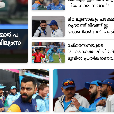
ലിയ കാരണങ്ങള്‍!
ടീമിലുണ്ടാകും പക്ഷ
ഗ്രൌണ്ടിലിറങ്ങില്ല;
ധോണിക്ക് ഇനി പു
ർമാർ പ
ഡ്യൂട്ടി - വിരമിക്കല്‍ 
വില്യംസ
പ്പോഴില്ല!
ധര്‍മസേനയുടെ
‘ലോകോത്തര’ പിഴവ്
ടുവില്‍ പ്രതികരണവ
ഐസിസി രംഗത്ത്