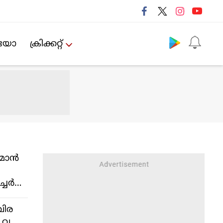
Follow us
ിയോ
ക്രിക്കറ്റ്‌
‌മാൻ
്ചർക്ക്
സ്
വിര
ആ വ