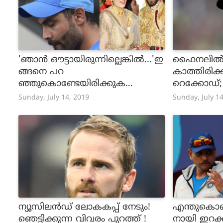
'ഞാൻ ഔട്ടായിരുന്നില്ലെങ്കിൽ...'ഇ
ഫൈനലില്‍
ങ്ങനെ പറ
കാത്തിരിക്
ഞ്ഞുകൊണ്ടേയിരിക്കുക
റെക്കോഡ്
യായിരുന്നു ജഡേജയെന്ന് ഭാര്യ
രാധകർ
Sunday, July 14, 2019
Sunday, July 1
ന്യൂസിലന്‍ഡ് ലോകകപ്പ് നേടും!
എന്തുകൊണ
ഞെട്ടിക്കുന്ന വിവരം പുറത്ത് !
നായി ഇറക്ക