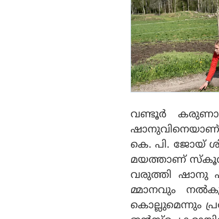
മോപ്പ് മറന്നു വച്ചു;
നെയ്യാറ്റിന്‍കര ജനറല്‍
ആശുപത്രിയിലെ
ഡോക്ടറിന് മൂന്ന് ലക്ഷം
രൂപ പിഴ
വണ്ടൂർ കരുണാ
ഷാനുവിനെയാണ് 
കെ. പി. ജോയ് ശി
മയത്താണ് സ്കൂൾ ഇ
വരുത്തി ഷാനു പീ
മ്മാനവും നൽക
കൊല്ലുമെന്നും പ്