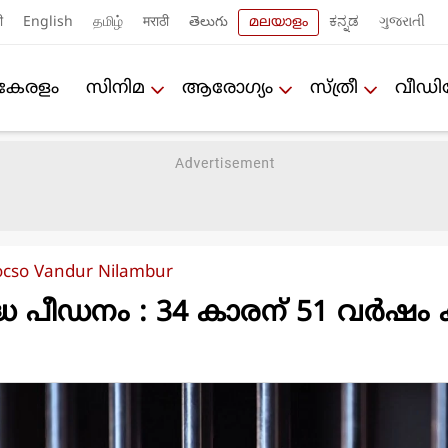
ी
English
தமிழ்
मराठी
తెలుగు
മലയാളം
ಕನ್ನಡ
ગુજરાતી
കേരളം
സിനിമ
ആരോഗ്യം
സ്ത്രീ
വീഡ
ocso Vandur Nilambur
ദ്ധ പീഡനം : 34 കാരന് 51 വർഷം