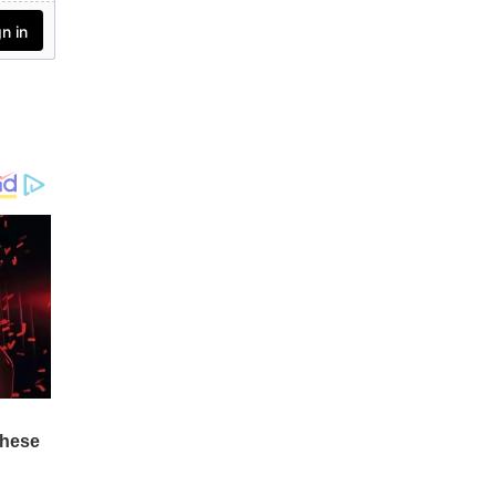
ഓറഞ്ച് അലർട്ട്. ശക്ത
മായ മഴയ്ക്ക് സാധ്യത
യുണ്ട്.