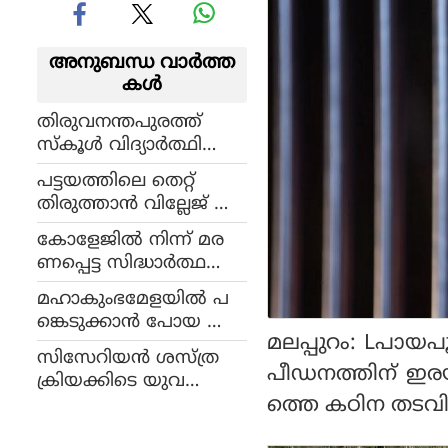
അനുബന്ധ വാര്‍ത്ത
കള്‍
തിരുവനന്തപുരത്ത്
സ്‌കൂള്‍ വിദ്യാര്‍ത്ഥി
ദുരൂഹ സാഹചര്യത്തില്‍
പട്ടയത്തിലെ തെറ്റ്
മരിച്ച നിലയില്‍; ക
തിരുത്താന്‍ വില്ലേജ് അ
ഴുത്തിലും ശരീരത്തിലുട
സിസ്റ്റന്റ് ആവശ്യപ്പെട്ടത്
നീളം നീല പാടുകള്‍
കോളേജില്‍ നിന്ന് മര
ഏഴര ലക്ഷം; വിജില
ണപ്പെട്ട സിദ്ധാര്‍ത്ഥന്റെ
ന്‍സ് അറസ്റ്റ് ചെയ്തു
മുഴുവന്‍ വസ്തുക്കളും
മഹാകുംഭമേളയില്‍ പ
ലഭിച്ചില്ലെന്ന് കുടുംബ
ങ്കെടുക്കാന്‍ പോയ ആ
ത്തിന്റെ പരാതി
മലപ്പുറം: Lപായ
ലപ്പുഴ സ്വദേശിയെ
സിസേറിയന്‍ ശസ്ത്ര
കാണാനില്ലെന്ന്
പീഡനത്തിന് ഇരയ
ക്രിയക്കിടെ യുവ
കുടുംബത്തിന്റെ പരാതി
ത്തെ കഠിന തടവിന
തിയുടെ ഗര്‍ഭപാത്ര
ത്തില്‍ സര്‍ജിക്കല്‍