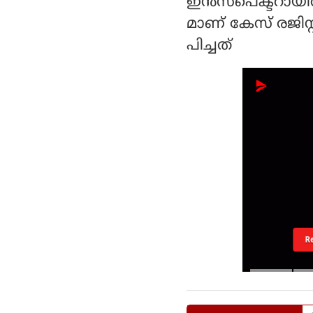
ഇൻസ്പെക്ടറായിര
മാണ് കേസ് രജിസ്
പിച്ചത്
R