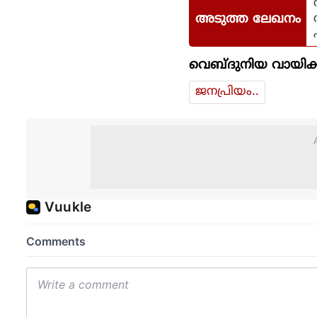
അടുത്ത ലേഖനം
വെബ്ദുനിയ വായിക്
ജനപ്രിയം..