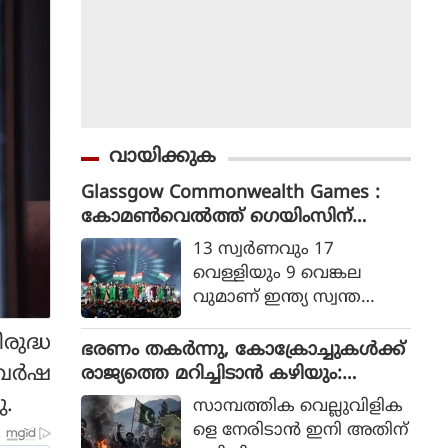
വായിക്കുക
Glassgow Commonwealth Games :
കോമൺവെൽത്ത് ഗെയിംസിന്
ഗ്ലാസ്ഗോയിൽ കൊടിയിറങ്ങി, മെഡ
13 സ്വര്‍ണവും 17
ൽ നേട്ടത്തിൽ ഇന്ത്യ നാലാമത്
വെള്ളിയും 9 വെങ്കല
വുമാണ് ഇന്ത്യ സ്വന്ത
മാക്കിയത്.
രുദ്ധ
ഭരണം തകര്‍ന്നു, കോക്രോച്ചുകള്‍ക്ക്
 വർഷ
രാജ്യത്തെ മറിച്ചിടാന്‍ കഴിയും:
പാകിസ്ഥാന്‍ ആഭ്യന്തര മന്ത്രി
ു.
സാമ്പത്തിക വെല്ലുവിളിക
മൊഹ്സിന്‍ നഖ്വി
ളെ നേരിടാന്‍ ഇനി അതിന്