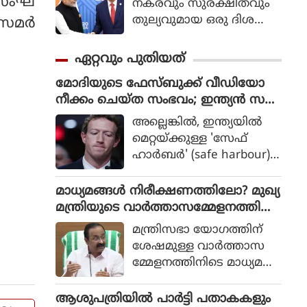
ള സംഘ
നകരവും സുരക്ഷിതവും
തുല്യവുമായ ഒരു ദിശ
ം സമർ
യില്‍ സാങ്കേതികവിദ്യ
വികസിക്കുന്നുവെന്ന് ഉറ
ഏറ്റവും പുതിയത്
പ്പാക്കുക എന്ന പ്രഖ്യാപിത
മോദിയുടെ ഫേസ്ബുക്ക് വീഡിയോ
ലക്ഷ്യത്തോടെയാണ് ഇ
നീക്കം ചെയ്ത സംഭവം; ഇന്ത്യന്‍ സ
തിന്റെ ആരംഭം. ചടങ്ങില്‍
ര്‍ക്കാരിനോട് മാപ്പ് പറഞ്ഞ് മെറ്റാ
യുഎന്‍ സെക്രട്ടറി ജനറല്‍
അല്ലെങ്കില്‍, ഇന്ത്യയില്‍
സിഇഒ മാര്‍ക്ക് സക്കര്‍ബര്‍ഗ്
അന്റോണിയോ ഗുട്ടെറസ്
മെറ്റയ്ക്കുള്ള 'സേഫ്
പങ്കെടുത്തു.
ഹാര്‍ബര്‍' (safe harbour)
പരിരക്ഷ പിന്‍വലിക്കാന്‍
ശുപാര്‍ശ ചെയ്യുമെന്ന് സ
മാധ്യമങ്ങള്‍ നിരീക്ഷണത്തിലോ? മുഖ്യ
മിതി മുന്നറിയിപ്പ് നല്‍കി.
മന്ത്രിയുടെ വാര്‍ത്താസമ്മേളനത്തില്‍
മാധ്യമപ്രവര്‍ത്തകരെ നിരീക്ഷിക്കാന്‍
മന്ത്രിസഭാ യോഗത്തിന്
ക്യാമറ വച്ചത് വിവാദമായി
ശേഷമുള്ള വാര്‍ത്താസ
മ്മേളനത്തിനിടെ മാധ്യമപ്ര
വര്‍ത്തകരെ
നി
ആശുപത്രിയില്‍ പാര്‍ട്ടി പതാകകളും