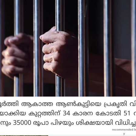
പൂർത്തി ആകാത്ത ആൺകുട്ടിയെ പ്രകൃതി വി
ാക്കിയ കുറ്റത്തിന് 34 കാരന കോടതി 51
ും 35000 രൂപാ പിഴയും ശിക്ഷയായി വിധിച്ച