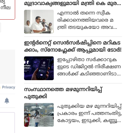
്യ
രീക്ഷിക്കാനെന്നാരോപിച്ച്
മുദ്രാവാക്യങ്ങളുമായി മന്ത്രി കെ മുര
ം നീല
മീഡിയാ റൂമിനുള്ളില്‍
ളീധരനെ സ്വീകരിച്ചതിനു പിന്നാലെ
എന്നാല്‍ തന്നെ സ്വീക
ക്യാമറ സ്ഥാപിച്ച
വിമര്‍ശനം
രിക്കാനെത്തിയവരെ മ
തിനെത്തുടര്‍ന്ന് വിവാദ
ന്ത്രി തടയുകയോ അവ
മുണ്ടായി.
രുടെ സ്വീകരണം നിര
സിക്കുകയോ ചെയ്തില്ല.
ഇൻ്റർനെറ്റ് സെൻസർഷിപ്പിനെ മറികട
പകരം പുഞ്ചിരിയോടെ
ക്കാം, സ്നോഫ്ലേക്ക് ആപ്പുമായി ടോർ!
ആ സ്വീകരണം ഏ
ഇപ്പോഴിതാ സര്‍ക്കാറുക
റ്റുവാങ്ങുകയാണ് ചെയ്ത
ളുടെ ഡിജിറ്റല്‍ നിരീക്ഷണ
ത്.
ങ്ങള്‍ക്ക് കടിഞ്ഞാണിടാന്‍
ജനങ്ങളെ സ
ഹായിക്കാനായി
സംസ്ഥാനത്തെ മഴമുന്നറിയിപ്പ്
സ്‌നോഫ്‌ലേക്ക് എന്ന
പുതുക്കി
പേരില്‍ പുതിയ ആ
പുതുക്കിയ മഴ മുന്നറിയിപ്പ്
ന്‍ഡ്രോയിഡ് ആപ്പ് അവത
പ്രകാരം ഇന്ന് പത്തനംതിട്ട,
രിപ്പിച്ചിരിക്കുകയാണ്
കോട്ടയം, ഇടുക്കി, കണ്ണൂർ,
ടോര്‍(ദ ഒനിയണ്‍ റൗട്ടര്‍).
കാസർഗോഡ് ജില്ലകളിൽ