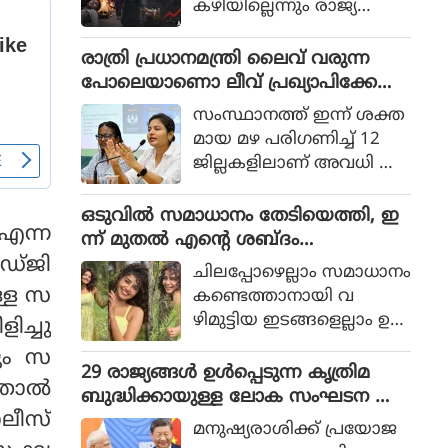
കഴിയില്ലെന്നും രാജ്യത്തെ
ആഭ്യന്തര മന്ത്രി
മൊഹ്സിന്‍ നഖ്വി
രാത്രി പ്രധാനമന്ത്രി ലൈവ് വരുന്ന
വ്യാഴാഴ്ച പറഞ്ഞു. കര
പോലെയാണൊ ലീവ് പ്രഖ്യാപിക്കേണ്ട
സേനാ മേധാവി ഫീല്‍ഡ്
ത്, എറണാകുളം ജില്ലാ കളക്ടർ
സംസ്ഥാനത്ത് ഇന്ന് ശക്ത
മാര്‍ഷല്‍ സയ്യിദ് അസിം
ക്കെതിരെ വിമർശനം
മായ മഴ പരിഗണിച്ച് 12
മുനീറിന്റെ അടുത്ത
ജില്ലകളിലാണ് അവധി പ്ര
യാളായി അറിയപ്പെടുന്ന ന
ഖ്യാപിച്ചത്.
ഖ്വി പാകിസ്ഥാന്റെ
ഒടുവില്‍ സമാധാനം തേടിയെത്തി, ഇ
കോക്രോച്ചുകള്‍ ഒ
എന്ന
ന്ന് മുതല്‍ എന്റെ ശബ്ദം
ന്നിച്ചാല്‍ രാജ്യത്തെ മ
തിരെഞ്ഞെടുക്കുന്നു, പോസ്റ്റുമായി
ഡ്ജി
റിച്ചിടാന്‍ കഴിയുമെന്ന് പറ
ചിലപ്പോഴെല്ലാം സമാധാനം
അനുപമ പരമേശ്വരന്‍, ഒരു ബ്രെയ്ക്ക
ഞ്ഞു.
ള്ള സ
കണ്ടെത്താനായി വ
പ്പ് മണക്കുന്നുവെന്ന് സോഷ്യല്‍
ഴിമുട്ടിയ ഇടങ്ങളെല്ലാം ഉ
ിച്ചു
മീഡിയ
പേക്ഷിക്കേണ്ടതായി വ
വും സ
രും.
29 രാജ്യങ്ങള്‍ ഉള്‍പ്പെടുന്ന കൃത്രിമ
്ഞാൽ
ബുദ്ധിക്കായുള്ള ലോക സംഘടന ആ
ോലീസ്
രംഭിച്ച് ചൈന; ഇന്ത്യ ഇല്ല
മനുഷ്യരാശിക്ക് പ്രയോജ