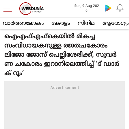
Sun, 9 Aug 202
6
വാര്‍ത്താലോകം
കേരളം
സിനിമ
ആരോഗ്യം
ഐഎഫ്എഫ്കെയിൽ മികച്ച
സംവിധായകനുള്ള രജതചകോരം
ലിജോ ജോസ് പെല്ലിശേരിക്ക്, സുവർ
ണ ചകോരം ഇറാനിലെത്തിച്ച് ‘ദ് ഡാർ
ക് റൂം‘