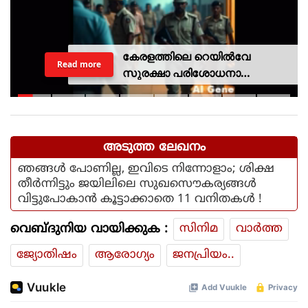
കേരളത്തിലെ റെയില്‍വേ
Read more
സുരക്ഷാ പരിശോധനാ
ദൗത്യമായ ഓപ്പറേഷന്‍
രക്ഷിതയില്‍ അറസ്റ്റിലായത് 33
പേര്‍
അടുത്ത ലേഖനം
ഞങ്ങൾ പോണില്ല, ഇവിടെ നിന്നോളാം; ശിക്ഷ
തീർന്നിട്ടും ജയിലിലെ സുഖസൌകര്യങ്ങൾ
വിട്ടുപോകാൻ കൂട്ടാക്കാതെ 11 വനിതകൾ !
വെബ്ദുനിയ വായിക്കുക :
സിനിമ
വാര്‍ത്ത
ജ്യോതിഷം
ആരോഗ്യം
ജനപ്രിയം..