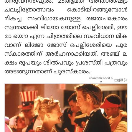
തിരുവനന്തപുരം: 23ആമത് അന്താരാഷ്ട്ര
ചലച്ചിത്രോത്സവം കൊടിയിറങ്ങുമ്പോൾ
മികച്ച സംവിധായകനുള്ള രജതചകോരം
സ്വന്തമാക്കി ലിജോ ജോസ് പെല്ലിശേരി, ഈ
മാ യൌ എന്ന ചിത്രത്തിലെ സംവിധാന മിക
വാണ് ലിജോ ജോസ് പെല്ലിശേരിയെ പുര
സ്കാരത്തിന് അർഹനാക്കിയത്. അഞ്ച് ല
ക്ഷം രൂപയും ശിൽ‌പവും പ്രശസ്തി പത്രവും
അടങ്ങുന്നതാണ് പുരസ്കാരം.