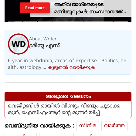
അതീവ ജാഗ്രതയുടെ
Read more
മണിക്കൂറുകൾ; സംസ്ഥാനത്ത്
റെഡ് അലർട്ട്, ശക്തമായ
കാറ്റിനും സാധ്യത
About Writer
ശ്രീനു എസ്
6 year in webdunia, areas of expertise - Politics, he
alth, astrology....
കൂടുതല്‍ വായിക്കുക
അടുത്ത ലേഖനം
വെജിറ്റബിള്‍ ഓയില്‍ വീണ്ടും വീണ്ടും ചൂടാക്ക
രുത്, ഐസിഎംആറിന്റെ മുന്നറിയിപ്പ്
വെബ്ദുനിയ വായിക്കുക :
സിനിമ
വാര്‍ത്ത