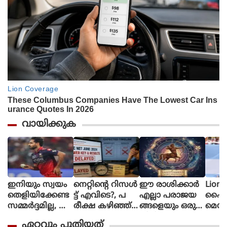
വായിക്കുക
ഇനിയും സ്വയം
നെറ്റിൻ്റെ റിസൾ
ഈ രാശിക്കാര്‍
Lione
തെളിയിക്കേണ്ട
ട്ട് എവിടെ?, പ
എല്ലാ പരാജയ
ഫൈ
സമ്മർദ്ദമില്ല, അ
രീക്ഷ കഴിഞ്ഞ്
ങ്ങളെയും ഒരു
മെസി
വസരങ്ങൾ ല
ഒരു മാസ
തിരിച്ചുവര
ണ പന്
ഏറ്റവും പുതിയത്