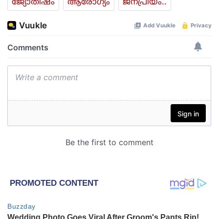
ജ്യോതിഷം
ആരോഗ്യം
ജനപ്രിയം..