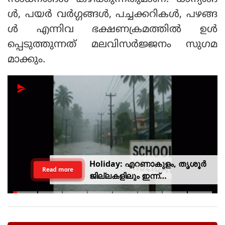
ൾ, പയർ വർഗ്ഗങ്ങൾ, പച്ചക്കറികൾ, പഴങ്ങ
ൾ എന്നിവ ഭക്ഷണക്രമത്തിൽ ഉൾ
പ്പെടുത്തുന്നത് മലവിസർജ്ജനം സുഗമ
മാക്കും.
Holiday: എറണാകുളം, തൃശൂർ
Read more
ജില്ലകളിലും ഇന്ന്
അവധിയാണേ..!