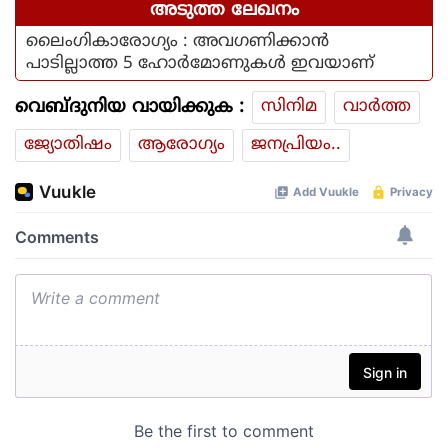
അടുത്ത ലേഖനം
ലൈംഗികാരോഗ്യം : അവഗണിക്കാൻ
പാടില്ലാത്ത 5 ഹോർമോണുകൾ ഇവയാണ്
വെബ്ദുനിയ വായിക്കുക :
സിനിമ
വാര്‍ത്ത
ജ്യോതിഷം
ആരോഗ്യം
ജനപ്രിയം..