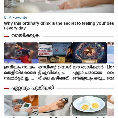
വായിക്കുക
ഇനിയും സ്വയം
നെറ്റിൻ്റെ റിസൾ
ഈ രാശിക്കാര്‍
Lione
തെളിയിക്കേണ്ട
ട്ട് എവിടെ?, പ
എല്ലാ പരാജയ
ഫൈ
സമ്മർദ്ദമില്ല, അ
രീക്ഷ കഴിഞ്ഞ്
ങ്ങളെയും ഒരു
മെസി
വസരങ്ങൾ ല
ഒരു മാസ
തിരിച്ചുവര
ണ പന്
ഏറ്റവും പുതിയത്
ഭിച്ചാൽ സ
മായിട്ടും ഉത്തര
വാക്കി മാറ്റുന്നു
ന്തോഷം അത്ര
സൂചിക
മാത്രം : ഭുവ
പോലുമില്ല, ആ
നേശ്വർ കുമാർ
ശങ്കയിൽ
വിദ്യാർഥികൾ