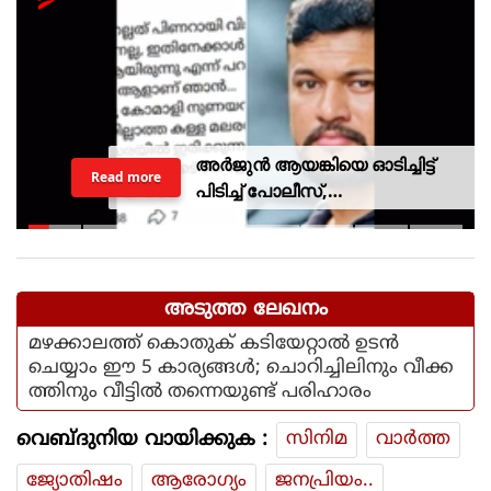
അർജുൻ ആയങ്കിയെ ഓടിച്ചിട്ട്
Read more
പിടിച്ച് പോലീസ്,
സ്റ്റേഷനിലെത്തി പത്രവായന,
കടലിൽ കാണാതായവരെ
കിട്ടിയോ എന്ന് പരിഹാസം
അടുത്ത ലേഖനം
മഴക്കാലത്ത് കൊതുക് കടിയേറ്റാൽ ഉടൻ
ചെയ്യാം ഈ 5 കാര്യങ്ങൾ; ചൊറിച്ചിലിനും വീക്ക
ത്തിനും വീട്ടിൽ തന്നെയുണ്ട് പരിഹാരം
വെബ്ദുനിയ വായിക്കുക :
സിനിമ
വാര്‍ത്ത
ജ്യോതിഷം
ആരോഗ്യം
ജനപ്രിയം..