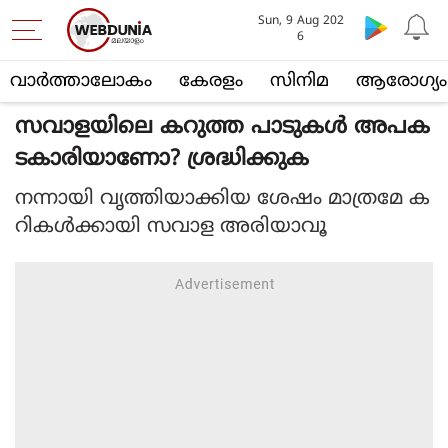
Sun, 9 Aug 202
6
വാര്‍ത്താലോകം
കേരളം
സിനിമ
ആരോഗ്യം
സവാളയിലെ കറുത്ത പാടുകൾ അപക
ടകാരിയാണോ? ശ്രദ്ധിക്കുക
നന്നായി വൃത്തിയാക്കിയ ശേഷം മാത്രമേ ക
റികൾക്കായി സവാള അരിയാവൂ