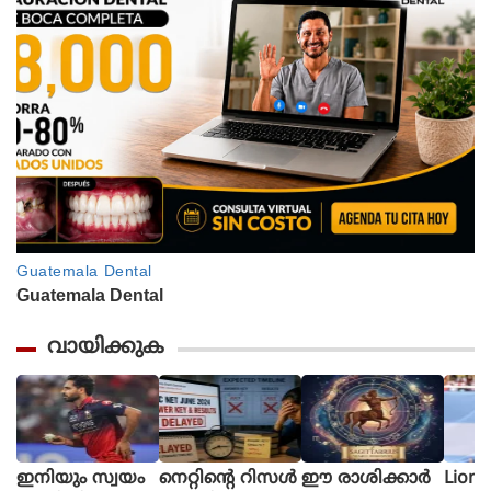
വായിക്കുക
ഇനിയും സ്വയം
നെറ്റിൻ്റെ റിസൾ
ഈ രാശിക്കാര്‍
Lione