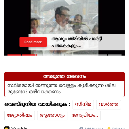
Next
Stay
ആശുപത്രിയില്‍ പാര്‍ട്ടി
Read more
പതാകകളും
മുദ്രാവാക്യങ്ങളുമായി മന്ത്രി
കെ മുരളീധരനെ
സ്വീകരിച്ചതിനു പിന്നാലെ
വിമര്‍ശനം
അടുത്ത ലേഖനം
സ്ഥിരമായി തണുത്ത വെള്ളം കുടിക്കുന്ന ശീല
മുണ്ടോ? ഒഴിവാക്കണം
വെബ്ദുനിയ വായിക്കുക :
സിനിമ
വാര്‍ത്ത
ജ്യോതിഷം
ആരോഗ്യം
ജനപ്രിയം..