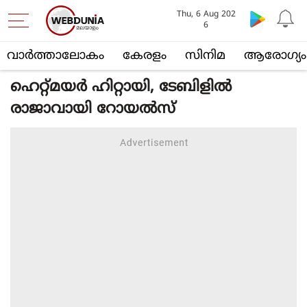
Thu, 6 Aug 202
6
വാര്‍ത്താലോകം
കേരളം
സിനിമ
ആരോഗ്യം
ഹെറ്റ്മയർ ഹിറ്റായി, ടേബിളിൽ
രാജാവായി റോയൽസ്