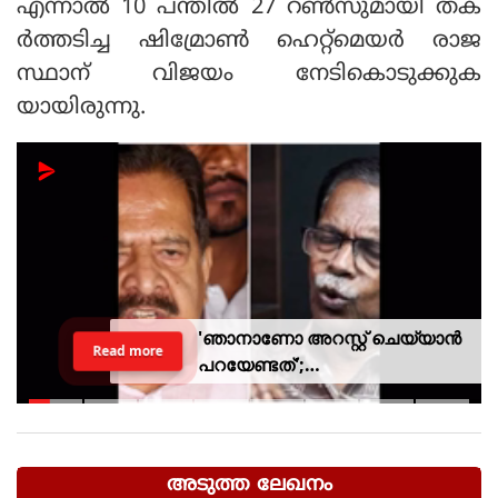
എന്നാല്‍ 10 പന്തില്‍ 27 റണ്‍സുമായി തക
ര്‍ത്തടിച്ച ഷിമ്രോണ്‍ ഹെറ്റ്‌മെയര്‍ രാജ
സ്ഥാന് വിജയം നേടികൊടുക്കുക
യായിരുന്നു.
'ഞാനാണോ അറസ്റ്റ് ചെയ്യാൻ
Read more
പറയേണ്ടത്';
ടി.ജി.മോഹൻദാസിനെതിരായ
നടപടിയിൽ ആഭ്യന്തര മന്ത്രി
അടുത്ത ലേഖനം