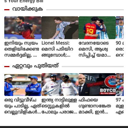
വായിക്കുക
ഇനിയും സ്വയം
Lionel Messi:
വേദനയോടെ
90 മി
തെളിയിക്കേണ്ട
മെസി പടിയിറ
മെസി, ആശ്വ
രൊറ്റ 
സമ്മർദ്ദമില്ല, അ
ങ്ങുമ്പോൾ;
സിപ്പിച്ച് യമാൽ
റെഡ്
വസരങ്ങൾ ല
വീണ്ടും
(ചിത്രങ്ങൾ)
മൈത
ഏറ്റവും പുതിയത്
ഭിച്ചാൽ സ
സാക്ഷിയായി
ളി മ
ന്തോഷം അത്ര
മെറ്റ്‌ലൈഫ്
ൻ്റീന,
മാത്രം : ഭുവ
സ്പെ
നേശ്വർ കുമാർ
മാത
പ്പെട്
ഒരു വിട്ടുവീഴ്ച
ഇന്ത്യ നാട്ടിലുള്ള
ഫിഫയെ
97 ക
യും പാടില്ല, ഏത്
ടെസ്റ്റുകളിൽ
ഗുണ്ടാസങ്കേത
മുള്
വെല്ലുവിളികൾ
പോലും പരാജയ
മാക്കി, ഇൻ
എങ്ങ
ക്കും സജ്ജരാക
പ്പെടുന്നത് വേദന
ഫാൻ്റിനോ
യ്ക്
ണം: ശ്രീലങ്കൻ പ
യുണ്ടാക്കി,
രാജിവെച്ച് പുറ
ളിച്ചു