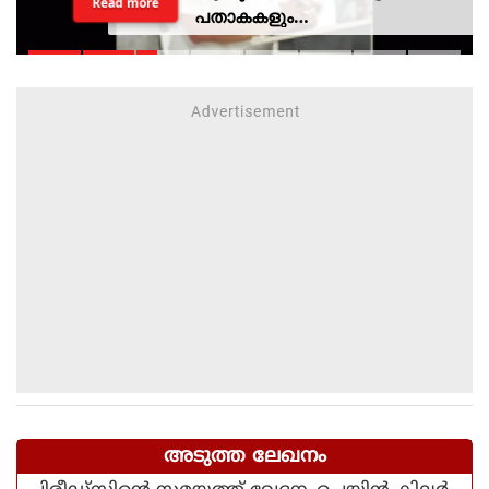
Read more
പതാകകളും
മുദ്രാവാക്യങ്ങളുമായി മന്ത്രി
കെ മുരളീധരനെ
സ്വീകരിച്ചതിനു പിന്നാലെ
വിമര്‍ശനം
അടുത്ത ലേഖനം