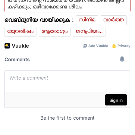
പിരീഡ്‌സിന്റെ സമയത്ത് വേദന, പെയിന്‍ കില്ലര്‍
കഴിക്കും; ഒഴിവാക്കേണ്ട ശീലം
വെബ്ദുനിയ വായിക്കുക :
സിനിമ
വാര്‍ത്ത
ജ്യോതിഷം
ആരോഗ്യം
ജനപ്രിയം..