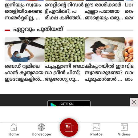
ഇനിയും സ്വയം
നെറ്റിൻ്റെ റിസൾ
ഈ രാശിക്കാര്‍
Lione
തെളിയിക്കേണ്ട
ട്ട് എവിടെ?, പ
എല്ലാ പരാജയ
ഫൈ
സമ്മർദ്ദമില്ല, അ
രീക്ഷ കഴിഞ്ഞ്
ങ്ങളെയും ഒരു
മെസി
വസരങ്ങൾ ല
ഒരു മാസ
തിരിച്ചുവര
ണ പന്
ഏറ്റവും പുതിയത്
ഭിച്ചാൽ സ
മായിട്ടും ഉത്തര
വാക്കി മാറ്റുന്നു
ന്തോഷം അത്ര
സൂചിക
മാത്രം : ഭുവ
പോലുമില്ല, ആ
നേശ്വർ കുമാർ
ശങ്കയിൽ
വിദ്യാർഥികൾ
ബെഡ് റൂമിലെ
പച്ചപ്പട്ടാണി അഥ
കിടപ്പറയിൽ ഈ
വില
ഫാൻ കൃത്യമായ
വാ ഗ്രീൻ പീസ്;
സ്വാഭവമുണ്ടോ?
വാങ്
ഇടവേളകളിൽ
ആരോഗ്യ ഗുണ
പുരുഷൻമാർ ശ്ര
ദാം ച
വൃ
ങ്ങൾ ചില്ലറയല്ല
ദ്ധിക്കുക
നല്ല
ത്
തി
യാക്കാറുണ്ടോ?
Home
Horoscope
Photos
Videos