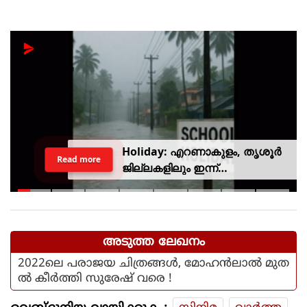
Holiday: എറണാകുളം, തൃശൂർ
Read more
ജില്ലകളിലും ഇന്ന്
അവധിയാണേ..!
അടുത്ത ലേഖനം
2022ലെ പരാജയ ചിത്രങ്ങള്‍, മോഹന്‍ലാല്‍ മുത
ല്‍ കീര്‍ത്തി സുരേഷ് വരെ !