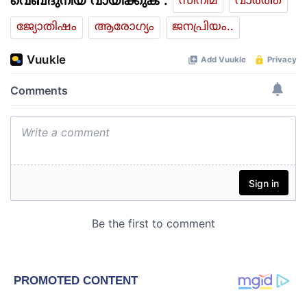
വെബ്ദുനിയ വായിക്കുക :
സിനിമ
വാര്‍ത്ത
ജ്യോതിഷം
ആരോഗ്യം
ജനപ്രിയം..