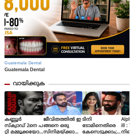
വായിക്കുക
കണ്ണൂർ
ജീവിതത്തിൽ ഇ
ടിനി
Alpha The First
സ്ക്വാഡ് 2നെ പ
ങ്ങനെ ഒരു
ടോമിനെതിരെ
ill : 
റ്റി മമ്മൂക്കയോട്
സിനിമയ്ക്കായി
കേസെടുക്കാം;
നിന്റ