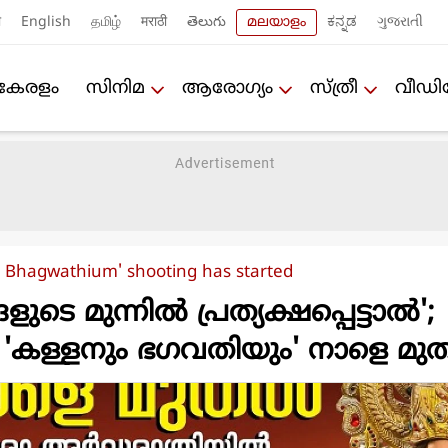
ी
English
தமிழ்
मराठी
తెలుగు
മലയാളം
ಕನ್ನಡ
ગુજરાતી
കേരളം
സിനിമ
ആരോഗ്യം
സ്ത്രീ
വീഡ
 Bhagwathium' shooting has started
െ മുന്നില്‍ പ്രത്യക്ഷപ്പെട്ടാല്‍';
ന്‍ 'കള്ളനും ഭഗവതിയും' നാളെ മുത