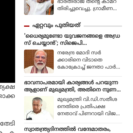
ഭാരതിരാജ തന്റെ കാമറ
തിരിച്ചുവെച്ചു. ഗ്രാമീണ
ജീവിതം അതിന്റെ പച്ച
യായ തലത്തില്‍ ആ
ഏറ്റവും പുതിയത്
വിഷ്‌കരിച്ചുകൊണ്ടാണ്
'ധൈര്യമുണ്ടോ യുവജനങ്ങളെ അഡ്ര
ഭാരതിരാജ വിപ്ലവം
സ് ചെയ്യാൻ'; സിജെപി
തീര്‍ത്തത്.
വെല്ലുവിളിയിൽ വിറച്ച് മോദി സർ
നരേന്ദ്ര മോദി സർ
ക്കാർ
ക്കാരിനെ വിടാതെ
കോക്രോച്ച് ജനതാ പാർട്ടി.
സ്വാതന്ത്ര്യ ദിനത്തിൽ
നാട്ടിലെ യുവാക്കളെ അ
ഭാവനാപരമായി കാര്യങ്ങൾ പറയുന്ന
്യക്ഷ
ഡ്രസ് ചെയ്യാൻ സിജെപി
ആളാണ് മുഖ്യമന്ത്രി, അതിനെ നുണ
ാതാക്ക
മോദിയെ ക്ഷണിച്ചു.
എന്നും വിളിക്കാം: പിണറായി വിജയൻ
മുഖ്യമന്ത്രി വി.ഡി.സതീശ
യുവാക്കളെ ബാധിക്കുന്ന
നെതിരെ പ്രതിപക്ഷ
വിഷയങ്ങളെ കുറിച്ച്
നേതാവ് പിണറായി വിജയ
മോദി സംസാരിക്കണ
ൻ. ഭാവനാപരമായി കാര്യ
 തേടി
മെന്നാണ് ആവശ്യം.
ങ്ങൾ പറയുന്ന ആളാണ്
സ്വാതന്ത്ര്യദിനത്തിൽ വന്ദേമാതരം,