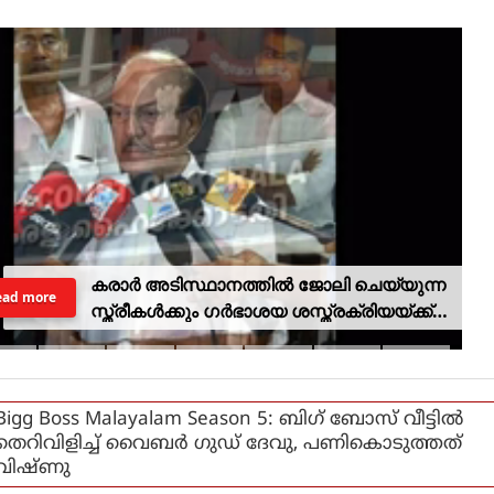
കരാര്‍ അടിസ്ഥാനത്തില്‍ ജോലി ചെയ്യുന്ന
ead more
സ്ത്രീകള്‍ക്കും ഗര്‍ഭാശയ ശസ്ത്രക്രിയയ്ക്ക്
ശമ്പളത്തോടുകൂടിയ അവധി അനുവദിച്ച്
കേരള ഹൈക്കോടതി
Bigg Boss Malayalam Season 5: ബിഗ് ബോസ് വീട്ടില്‍
തെറിവിളിച്ച് വൈബര്‍ ഗുഡ് ദേവു, പണികൊടുത്തത്
വിഷ്ണു