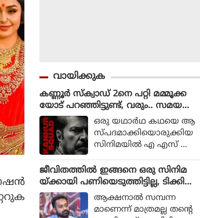
വായിക്കുക
കണ്ണൂർ സ്ക്വാഡ് 2നെ പറ്റി മമ്മൂക്ക
യോട് പറഞ്ഞിട്ടുണ്ട്, വരും.. സമയ
മെടുക്കും : റോണി ഡേവിഡ്
ഒരു യഥാര്‍ഥ കഥയെ ആ
സ്പദമാക്കിയൊരുക്കിയ
സിനിമയില്‍ എ എസ് ഐ
ജോര്‍ജ് മാര്‍ട്ടിന്‍ എന്ന ക
ഥാപാത്രമായാണ് മമ്മൂട്ടി
ജീവിതത്തിൽ ഇങ്ങനെ ഒരു സിനിമ
എത്തിയത്. ഒരു കുറ്റ
ോഷന്‍
യ്ക്കായി പണിയെടുത്തിട്ടില്ല, ടിക്കി
വാളിയെ പിടികൂടാനായി ഉ
ടാക്കയെ പറ്റി ആസിഫ് അലി
്ററുക
ആക്ഷനാല്‍ സമ്പന്ന
ത്തരേന്ത്യന്‍ സംസ്ഥാനങ്ങ
മാണെന്ന് മാത്രമല്ല തന്റെ
ളിലേക്ക് യാത്ര തിരിക്കുന്ന