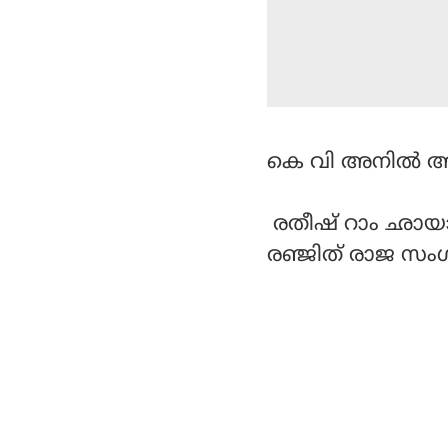
കെ വി അനില്‍ ആണ
രതീഷ് റാം ഛാ
രഞ്ജിത് രാജ സംഗ