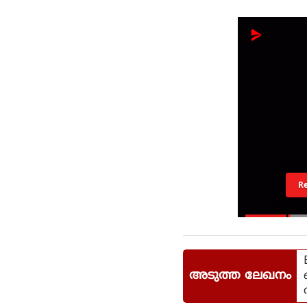
R
അടുത്ത ലേഖനം