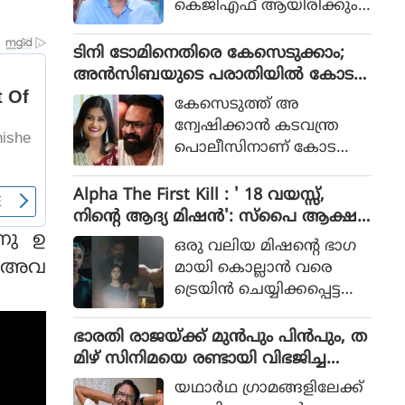
കെജിഎഫ് ആയിരിക്കും
പോലീസ് സംഘത്തിന്റെ ക
ടിക്കിടാക്കയെന്ന ആസിഫ്
ഥയായിരുന്നു 2023ല്‍ പുറ
അലിയുടെ തുറന്നുപറയ
ടിനി ടോമിനെതിരെ കേസെടുക്കാം;
ത്തിറങ്ങിയ സിനിമ പറ
ലും ഒപ്പം വി എസ്
അൻസിബയുടെ പരാതിയിൽ കോട
ഞ്ഞത്.
രോഹിത്- ആസിഫ് അലി
തി നിർദേശം
കേസെടുത്ത് അ
കൂട്ടുക്കെട്ടിലുള്ള വിശ്വാസ
ന്വേഷിക്കാൻ കടവന്ത്ര
വും സിനിമയ്ക്ക് വലിയ
പൊലീസിനാണ് കോട
ഹൈപ്പ് നല്‍കിയിട്ടുണ്ട്.
തിയുടെ നിർദേശം
Alpha The First Kill : ' 18 വയസ്സ്,
നിന്റെ ആദ്യ മിഷന്‍': സ്‌പൈ ആക്ഷ
ന്‍ ചിത്രത്തില്‍ നായികയായി ആലിയ,
്ണു ഉ
ഒരു വലിയ മിഷന്റെ ഭാഗ
ആല്‍ഫ ടീസര്‍ പുറത്ത്
െ അവ
മായി കൊല്ലാന്‍ വരെ
ട്രെയിന്‍ ചെയ്യിക്കപ്പെട്ട
പെണ്‍കുട്ടിയായാണ് ആ
ലിയ സിനിമയിലെത്തുന്ന
ഭാരതി രാജയ്ക്ക് മുൻപും പിൻപും, ത
ത്.
മിഴ് സിനിമയെ രണ്ടായി വിഭജിച്ച
സംവിധായകൻ, ഭാരതി രാജ വിട പറ
യഥാര്‍ഥ ഗ്രാമങ്ങളിലേക്ക്
യുമ്പോൾ