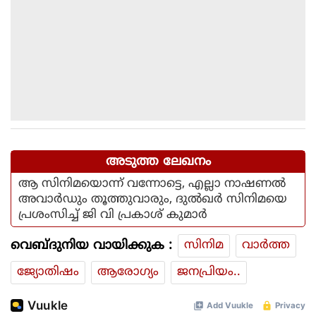
അടുത്ത ലേഖനം
ആ സിനിമയൊന്ന് വന്നോട്ടെ, എല്ലാ നാഷണൽ
അവാർഡും തൂത്തുവാരും, ദുൽഖർ സിനിമയെ
പ്രശംസിച്ച് ജി വി പ്രകാശ് കുമാർ
വെബ്ദുനിയ വായിക്കുക :
സിനിമ
വാര്‍ത്ത
ജ്യോതിഷം
ആരോഗ്യം
ജനപ്രിയം..