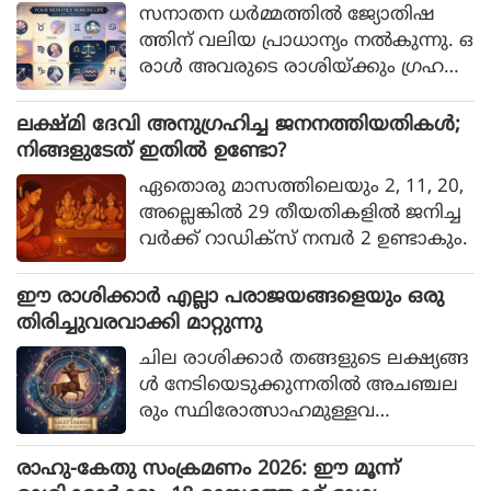
മാകും
സനാതന ധര്‍മ്മത്തില്‍ ജ്യോതിഷ
മുട്ടയില്‍ ആറുഗ്രാം പ്രോട്ടീനാണ് അട
ത്തിന് വലിയ പ്രാധാന്യം നല്‍കുന്നു. ഒ
ങ്ങിയിട്ടുള്ളത്.
രാള്‍ അവരുടെ രാശിയ്ക്കും ഗ്രഹ
നിലയ്ക്കും അനുസരിച്ച് ദേവതകളെ
ആരാധിക്കുകയും മതപരമായ സ്ഥല
ലക്ഷ്മി ദേവി അനുഗ്രഹിച്ച ജനനത്തിയതികള്‍;
ങ്ങള്‍ സന്ദര്‍ശിക്കുകയും ചെയ്താല്‍
നിങ്ങളുടേത് ഇതില്‍ ഉണ്ടോ?
അവര്‍ക്ക് പ്രത്യേക നേട്ടങ്ങള്‍ ല
ഏതൊരു മാസത്തിലെയും 2, 11, 20,
ഭിക്കുമെന്ന് വിശ്വസിക്കപ്പെടുന്നു. ഏ
അല്ലെങ്കില്‍ 29 തീയതികളില്‍ ജനിച്ച
ത് രാശിക്കാര്‍ക്ക് ഏത് ക്ഷേത്രമാണ്
വര്‍ക്ക് റാഡിക്‌സ് നമ്പര്‍ 2 ഉണ്ടാകും.
ശുഭകരമെന്ന് നമുക്ക് നോക്കാം
ഈ രാശിക്കാര്‍ എല്ലാ പരാജയങ്ങളെയും ഒരു
തിരിച്ചുവരവാക്കി മാറ്റുന്നു
ചില രാശിക്കാര്‍ തങ്ങളുടെ ലക്ഷ്യങ്ങ
ള്‍ നേടിയെടുക്കുന്നതില്‍ അചഞ്ചല
രും സ്ഥിരോത്സാഹമുള്ളവ
രുമാണെന്ന് പറയപ്പെടുന്നു. എത്ര പ
രാജയങ്ങള്‍ നേരിട്ടാലും അവര്‍ തങ്ങ
രാഹു-കേതു സംക്രമണം 2026: ഈ മൂന്ന്