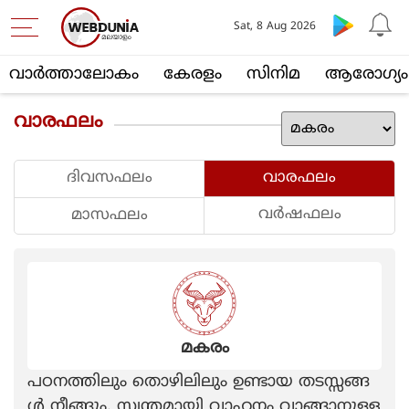
Sat, 8 Aug 2026
വാര്‍ത്താലോകം
കേരളം
സിനിമ
ആരോഗ്യം
വാരഫലം
ദിവസഫലം
വാരഫലം
വര്‍ഷഫലം
മാസഫലം
മകരം
പഠനത്തിലും തൊഴിലിലും ഉണ്ടായ തടസ്സങ്ങ
ൾ നീങ്ങും. സ്വന്തമായി വാഹനം വാങ്ങാനുള്ള