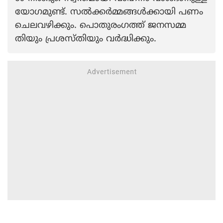
യോഗമുണ്ട്. സൽക്കർമ്മങ്ങൾക്കായി പണം
ചെലവഴിക്കും. പൊതുരംഗത്ത് ജനസമ്മ
തിയും പ്രശസ്തിയും വർദ്ധിക്കും.