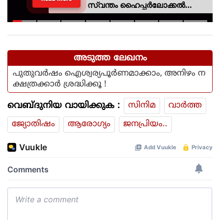
സ്വന്തം ഹൈപ്പർലോക്കൽ
സിവിക് പ്ലാറ്റ്‌ഫോം
അടുത്ത ലേഖനം
പുതുവർഷം ഐശ്വര്യപൂർണമാക്കാം, അനിഴം ന
ക്ഷത്രക്കാർ ശ്രദ്ധിക്കൂ !
വെബ്ദുനിയ വായിക്കുക :
സിനിമ
വാര്‍ത്ത
ജ്യോതിഷം
ആരോഗ്യം
ജനപ്രിയം..