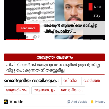
Next
Stay
അർജുൻ ആയങ്കിയെ ഓടിച്ചിട്ട്
Read more
പിടിച്ച് പോലീസ്,
സ്റ്റേഷനിലെത്തി പത്രവായന,
കടലിൽ കാണാതായവരെ
കിട്ടിയോ എന്ന് പരിഹാസം
അടുത്ത ലേഖനം
പിപി ദിവ്യയ്ക്ക് ജാമ്യവ്യവസ്ഥകളില്‍ ഇളവ്; ജില്ല
വിട്ടു പോകുന്നതിന് തടസ്സമില്ല
വെബ്ദുനിയ വായിക്കുക :
സിനിമ
വാര്‍ത്ത
ജ്യോതിഷം
ആരോഗ്യം
ജനപ്രിയം..