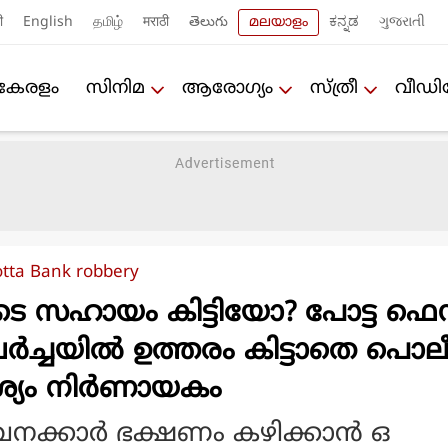
ी
English
தமிழ்
मराठी
తెలుగు
മലയാളം
ಕನ್ನಡ
ગુજરાતી
കേരളം
സിനിമ
ആരോഗ്യം
സ്ത്രീ
വീഡ
otta Bank robbery
ടെ സഹായം കിട്ടിയോ? പോട്ട ഫ
വര്‍ച്ചയില്‍ ഉത്തരം കിട്ടാതെ പൊല
ശ്യം നിര്‍ണായകം
നക്കാര്‍ ഭക്ഷണം കഴിക്കാന്‍ ഒ