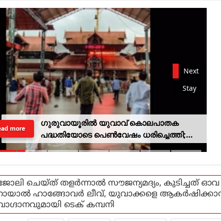
Next
Stay
ഗുരുവായൂരില്‍ യുവാവ് കൊലപാതക
ead more
പദ്ധതിയോടെ പെണ്‍വേഷം ധരിച്ചെത്തി;
പദ്ധതി തകര്‍ത്ത് പോലീസ്
ജോലി ചെയ്ത് തളർന്നാൽ സൗജന്യമദ്യം, കുടിച്ചത് ഓവ
റായാൽ ഹാങ്ങോവർ ലീവ്, യുവാക്കളെ ആകർഷിക്ക
വാഗ്ദാനവുമായി ടെക് കമ്പനി