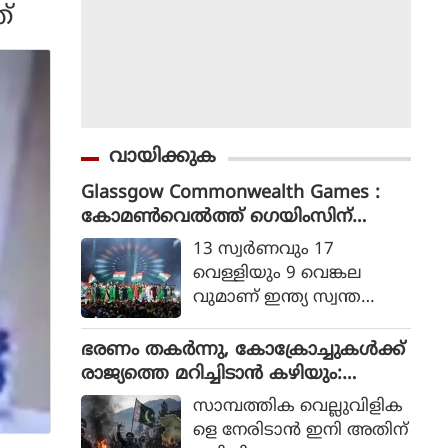
്
വായിക്കുക
Glassgow Commonwealth Games :
കോമൺവെൽത്ത് ഗെയിംസിന്
ഗ്ലാസ്ഗോയിൽ കൊടിയിറങ്ങി, മെഡ
13 സ്വര്‍ണവും 17
ൽ നേട്ടത്തിൽ ഇന്ത്യ നാലാമത്
വെള്ളിയും 9 വെങ്കല
വുമാണ് ഇന്ത്യ സ്വന്ത
മാക്കിയത്.
ഭരണം തകര്‍ന്നു, കോക്രോച്ചുകള്‍ക്ക്
രാജ്യത്തെ മറിച്ചിടാന്‍ കഴിയും:
പാകിസ്ഥാന്‍ ആഭ്യന്തര മന്ത്രി
സാമ്പത്തിക വെല്ലുവിളിക
മൊഹ്സിന്‍ നഖ്വി
ളെ നേരിടാന്‍ ഇനി അതിന്