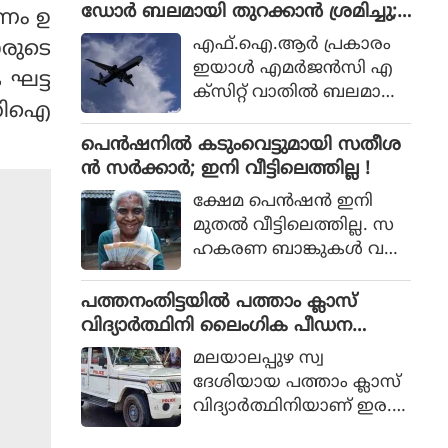
ശബരിമല വിവാദമാണിത്.
ഡോര്‍ ബലമായി തുറക്കാന്‍ ശ്രമിച്ചു;
പണം ഉ
യായിരുന്നു മന്ത്രി.
മലയാളി പിടിയില്‍
എഫ്.ഐ.ആര്‍ പ്രകാരം
ാരുടെ
ഇയാള്‍ എമര്‍ജന്‍സി എ
 ഘട്ട
ക്‌സിറ്റ് വാതില്‍ ബലമായി
ം ഡിഐ
തുറക്കാന്‍ ശ്രമിക്കുകയും
എമര്‍ജന്‍സി വിന്‍ഡോ
പെൻഷനിൽ കടുംവെട്ടുമായി സതീശ
പാനല്‍ തകര്‍ക്കുകയും
ൻ സർക്കാർ; ഇനി വീട്ടിലെത്തില്ല !
ചെയ്തു.
ക്ഷേമ പെൻഷൻ ഇനി
മുതൽ വീട്ടിലെത്തില്ല. സ
ഹകരണ ബാങ്കുകൾ വഴി
ക്ഷേമ പെൻഷൻ
വീട്ടിലെത്തിക്കുന്നത്
പത്തനംതിട്ടയില്‍ പത്താം ക്ലാസ്
യുഡിഎഫ് സർക്കാർ നിർ
വിദ്യാര്‍ത്ഥിനി ലൈംഗിക പീഡന
ത്തലാക്കി. കിടപ്പുരോഗിക
ത്തിനിരയായി; പിതാവടക്കം ഏ
മലയാലപ്പുഴ സ്വ
ൾക്കു മാത്രമേ ഇനി ക്ഷേമ
ഴുപേര്‍ക്കെതിരെ വെളിപ്പെടുത്തല്‍
ദേശിയായ പത്താം ക്ലാസ്
പെൻഷൻ വീട്ടിലെത്തൂ.
വിദ്യാര്‍ത്ഥിനിയാണ് ഇര.
പെണ്‍കുട്ടി തനിക്കുണ്ടായ