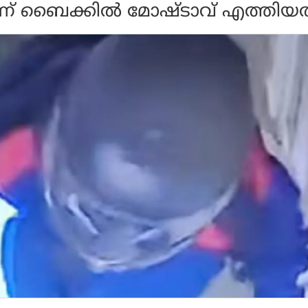
ാണ് ബൈക്കില്‍ മോഷ്ടാവ് എത്തിയത