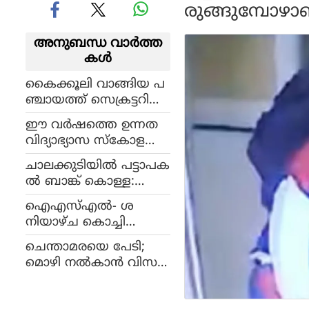
രുങ്ങുമ്പോഴ
അനുബന്ധ വാര്‍ത്ത
കള്‍
കൈക്കൂലി വാങ്ങിയ പ
ഞ്ചായത്ത് സെക്രട്ടറി
വിജിലൻസ് പിടിയിൽ
ഈ വര്‍ഷത്തെ ഉന്നത
വിദ്യാഭ്യാസ സ്‌കോള
ര്‍ഷിപ്പിന് ഫെബ്രുവരി 15
ചാലക്കുടിയിൽ പട്ടാപക
മുതല്‍ മാര്‍ച്ച് 15 വരെ
ൽ ബാങ്ക് കൊള്ള:
അപേക്ഷിക്കാം
ബാങ്ക് ജീവനക്കാരെ ബ
ഐഎസ്എല്‍- ശ
ന്ദികളാക്കി 15 ലക്ഷം ക
നിയാഴ്ച കൊച്ചി
വർന്നു
മെട്രോ സര്‍വീസ് രാത്രി
ചെന്താമരയെ പേടി;
11 മണി വരെ
മൊഴി നല്‍കാന്‍ വിസ
മ്മതിച്ച് നാല് സാക്ഷിക
ള്‍