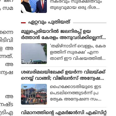
ിയ കറ
നകരവും സുരക്ഷിതവും
തുല്യവുമായ ഒരു ദിശ
 ആ സമ
യില്‍ സാങ്കേതികവിദ്യ
വികസിക്കുന്നുവെന്ന് ഉറ
ഏറ്റവും പുതിയത്
പ്പാക്കുക എന്ന പ്രഖ്യാപിത
മുല്ലപ്പെരിയാറില്‍ ജലനിരപ്പ് ഉയ
ന്നെ
ലക്ഷ്യത്തോടെയാണ് ഇ
ര്‍ത്താന്‍ കേരളം അനുവദിക്കില്ലെന്ന്
തിന്റെ ആരംഭം. ചടങ്ങില്‍
ിടിവി
മന്ത്രി മോന്‍സ് ജോസഫ്
യുഎന്‍ സെക്രട്ടറി ജനറല്‍
'തമിഴ്നാടിന് വെള്ളം, കേര
ങളെ അ
അന്റോണിയോ ഗുട്ടെറസ്
ളത്തിന് സുരക്ഷ' എന്ന
നത്.
പങ്കെടുത്തു.
താണ് ഈ വിഷയത്തില്‍
ിയ അ
സംസ്ഥാന സര്‍ക്കാരിന്റെ
കൃത്യമായ നിലപാടെന്നും
്വേഷ
ശബരിമലയിലേക്ക് ഉയര്‍ന്ന വിലയ്ക്ക്
പുതിയ ഡാം നിര്‍മിക്കുക
നെയ്യ് വാങ്ങി; വിജിലന്‍സ് അന്വേഷ
മാത്രമാണ് ശാശ്വത പ
ണത്തിന് ഹൈക്കോടതി ഉത്തരവ്
ഹൈക്കോടതിയുടെ ഇട
രിഹാരമെന്നും മന്ത്രി പറ
പെടലിനെത്തുടര്‍ന്ന് പ്ര
ഞ്ഞു. മുല്ലപ്പെരിയാറിലെ
ളി അ
ത്യേക അന്വേഷണ സംഘ
ജലനിരപ്പ് ഉയര്‍ത്തുമെന്ന
 നഷ്ട
ങ്ങള്‍ (SIT) അ
തമിഴ്നാട് ബജറ്റ് പ്രഖ്യാപന
ന്വേഷിക്കുന്ന മൂന്നാമത്തെ
എടിഎ
വിമാനത്തിന്റെ എമര്‍ജന്‍സി എക്‌സിറ്റ്
ത്തോട് പ്രതികരിക്കുക