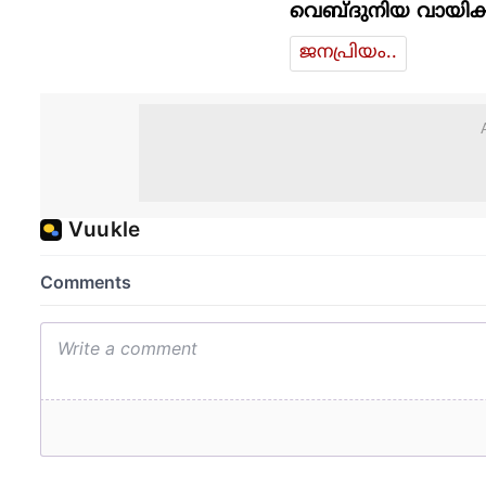
വെബ്ദുനിയ വായിക്
ജനപ്രിയം..