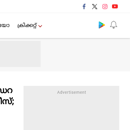
Follow us
ിയോ
ക്രിക്കറ്റ്‌
െഡറ
ീസ്;