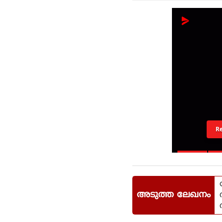
R
അടുത്ത ലേഖനം