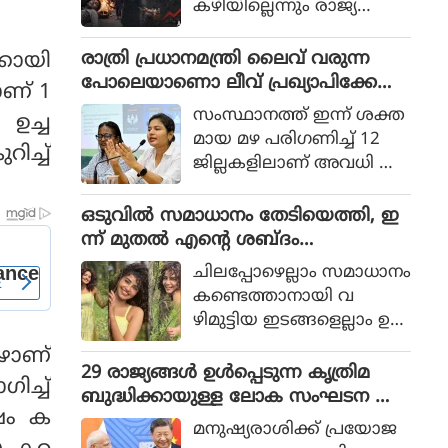
കഴിയില്ലെന്നും രാജ്യത്തെ
ആഭ്യന്തര മന്ത്രി
മൊഹ്സിന്‍ നഖ്വി
രാത്രി പ്രധാനമന്ത്രി ലൈവ് വരുന്ന
്കായി
വ്യാഴാഴ്ച പറഞ്ഞു. കര
പോലെയാണൊ ലീവ് പ്രഖ്യാപിക്കേണ്ട
ാണ് 1
സേനാ മേധാവി ഫീല്‍ഡ്
ത്, എറണാകുളം ജില്ലാ കളക്ടർ
സംസ്ഥാനത്ത് ഇന്ന് ശക്ത
ഉച്ച
മാര്‍ഷല്‍ സയ്യിദ് അസിം
ക്കെതിരെ വിമർശനം
മായ മഴ പരിഗണിച്ച് 12
മുനീറിന്റെ അടുത്ത
ിച്ച്
ജില്ലകളിലാണ് അവധി പ്ര
യാളായി അറിയപ്പെടുന്ന ന
ഖ്യാപിച്ചത്.
ഖ്വി പാകിസ്ഥാന്റെ
ഒടുവില്‍ സമാധാനം തേടിയെത്തി, ഇ
കോക്രോച്ചുകള്‍ ഒ
ന്ന് മുതല്‍ എന്റെ ശബ്ദം
ന്നിച്ചാല്‍ രാജ്യത്തെ മ
തിരെഞ്ഞെടുക്കുന്നു, പോസ്റ്റുമായി
റിച്ചിടാന്‍ കഴിയുമെന്ന് പറ
ചിലപ്പോഴെല്ലാം സമാധാനം
അനുപമ പരമേശ്വരന്‍, ഒരു ബ്രെയ്ക്ക
ഞ്ഞു.
കണ്ടെത്താനായി വ
പ്പ് മണക്കുന്നുവെന്ന് സോഷ്യല്‍
ഴിമുട്ടിയ ഇടങ്ങളെല്ലാം ഉ
മീഡിയ
പേക്ഷിക്കേണ്ടതായി വ
ോഴാണ്
രും.
29 രാജ്യങ്ങള്‍ ഉള്‍പ്പെടുന്ന കൃത്രിമ
ച്ച്
ബുദ്ധിക്കായുള്ള ലോക സംഘടന ആ
േഷം ക
രംഭിച്ച് ചൈന; ഇന്ത്യ ഇല്ല
മനുഷ്യരാശിക്ക് പ്രയോജ