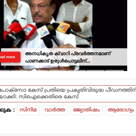
അനധികൃത ക്വാറി പ്രവര്‍ത്തനമാണ്
ead more
പാണക്കാട് ഉരുള്‍പൊട്ടലിന്
കാരണമായതെന്ന് മന്ത്രി പികെ
കുഞ്ഞാലിക്കുട്ടി
പോക്‌സോ കേസ് പ്രതിയെ പ്രകൃതിവിരുദ്ധ പീഡനത്തിന
യാക്കി: സിഐക്കെതിരെ കേസ്
കുക :
സിനിമ
വാര്‍ത്ത
ജ്യോതിഷം
ആരോഗ്യം