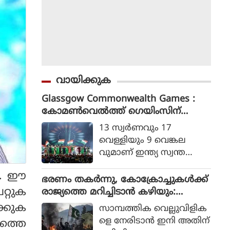
വായിക്കുക
Glassgow Commonwealth Games :
കോമൺവെൽത്ത് ഗെയിംസിന്
ഗ്ലാസ്ഗോയിൽ കൊടിയിറങ്ങി, മെഡ
13 സ്വര്‍ണവും 17
ൽ നേട്ടത്തിൽ ഇന്ത്യ നാലാമത്
വെള്ളിയും 9 വെങ്കല
വുമാണ് ഇന്ത്യ സ്വന്ത
മാക്കിയത്.
്ടി. ഈ
ഭരണം തകര്‍ന്നു, കോക്രോച്ചുകള്‍ക്ക്
്റുക
രാജ്യത്തെ മറിച്ചിടാന്‍ കഴിയും:
പാകിസ്ഥാന്‍ ആഭ്യന്തര മന്ത്രി
്കുക
സാമ്പത്തിക വെല്ലുവിളിക
മൊഹ്സിന്‍ നഖ്വി
ളെ നേരിടാന്‍ ഇനി അതിന്
ത്തെ