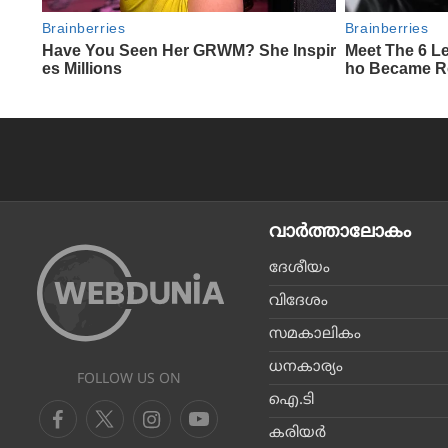
വാര്‍ത്താലോകം
ദേശീയം
വിദേശം
സമകാലികം
ധനകാര്യം
FOLLOW US ON
ഐ.ടി
കരിയര്‍