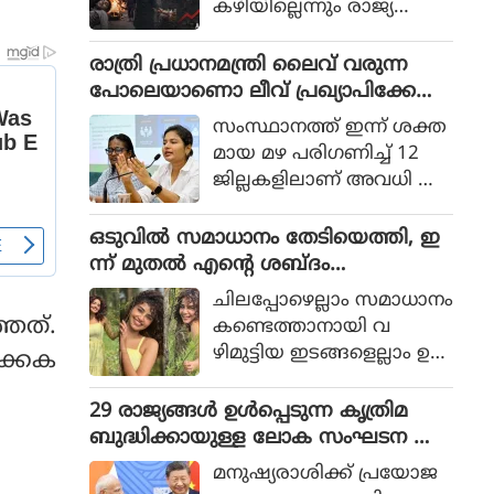
കഴിയില്ലെന്നും രാജ്യത്തെ
ആഭ്യന്തര മന്ത്രി
മൊഹ്സിന്‍ നഖ്വി
രാത്രി പ്രധാനമന്ത്രി ലൈവ് വരുന്ന
വ്യാഴാഴ്ച പറഞ്ഞു. കര
പോലെയാണൊ ലീവ് പ്രഖ്യാപിക്കേണ്ട
സേനാ മേധാവി ഫീല്‍ഡ്
ത്, എറണാകുളം ജില്ലാ കളക്ടർ
സംസ്ഥാനത്ത് ഇന്ന് ശക്ത
മാര്‍ഷല്‍ സയ്യിദ് അസിം
ക്കെതിരെ വിമർശനം
മായ മഴ പരിഗണിച്ച് 12
മുനീറിന്റെ അടുത്ത
ജില്ലകളിലാണ് അവധി പ്ര
യാളായി അറിയപ്പെടുന്ന ന
ഖ്യാപിച്ചത്.
ഖ്വി പാകിസ്ഥാന്റെ
ഒടുവില്‍ സമാധാനം തേടിയെത്തി, ഇ
കോക്രോച്ചുകള്‍ ഒ
ന്ന് മുതല്‍ എന്റെ ശബ്ദം
ന്നിച്ചാല്‍ രാജ്യത്തെ മ
തിരെഞ്ഞെടുക്കുന്നു, പോസ്റ്റുമായി
റിച്ചിടാന്‍ കഴിയുമെന്ന് പറ
ചിലപ്പോഴെല്ലാം സമാധാനം
അനുപമ പരമേശ്വരന്‍, ഒരു ബ്രെയ്ക്ക
ഞ്ഞു.
്ഞത്.
കണ്ടെത്താനായി വ
പ്പ് മണക്കുന്നുവെന്ന് സോഷ്യല്‍
ഴിമുട്ടിയ ഇടങ്ങളെല്ലാം ഉ
ക്കക
മീഡിയ
പേക്ഷിക്കേണ്ടതായി വ
രും.
29 രാജ്യങ്ങള്‍ ഉള്‍പ്പെടുന്ന കൃത്രിമ
ബുദ്ധിക്കായുള്ള ലോക സംഘടന ആ
രംഭിച്ച് ചൈന; ഇന്ത്യ ഇല്ല
മനുഷ്യരാശിക്ക് പ്രയോജ