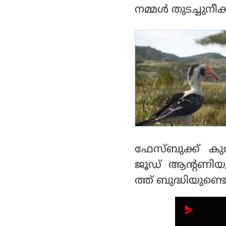
വെജിറ്റേറിയന്‍ ഹോട്ട
നമ്മള്‍ തുടച്ചുന
ലില്‍ പൂട്ടി
ഫേസ്ബുക്ക് കുറ
ജൂഡ് ആന്റണിയു
ത്ത് ബുദ്ധിയുണ്ടെന