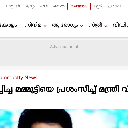
ी
English
தமிழ்
मराठी
తెలుగు
മലയാളം
ಕನ್ನಡ
ગુજરાતી
കേരളം
സിനിമ
ആരോഗ്യം
സ്ത്രീ
വീഡ
ommootty News
ച്ച മമ്മൂട്ടിയെ പ്രശംസിച്ച് മന്ത്രി വ