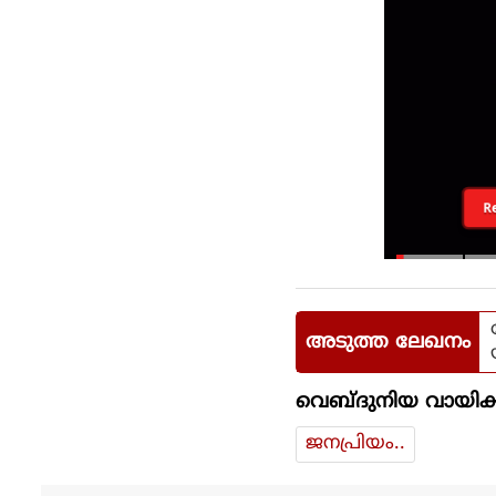
R
അടുത്ത ലേഖനം
വെബ്ദുനിയ വായിക്
ജനപ്രിയം..