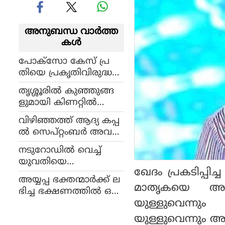
അനുബന്ധ വാര്‍ത്ത
കള്‍
പോക്‌സോ കേസ് പ്ര
തിയെ പ്രകൃതിവിരുദ്ധ
പീഡനത്തിന് ഇര
തൃശ്ശൂരില്‍ കുഞ്ഞുങ്ങ
യാക്കി: സിഐ
ളുമായി കിണറ്റില്‍
ക്കെതിരെ കേസ്
ചാടിയ യുവാവ് മരിച്ചു
വിഴിഞ്ഞത്ത് ആദ്യ കപ്പ
ല്‍ സെപ്റ്റംബര്‍ അവ
സാനത്തോടെ അ
നടുറോഡില്‍ വെച്ച്
ടുക്കും
യുവതിയെ
ഖേദം പ്രകടിപ്പിച്ച
വെട്ടിക്കൊന്നു; സംഭവം
അയ്യപ്പ ഭക്തന്മാര്‍ക്ക് ല
തിരുവനന്തപുരത്ത്, പ
മാതൃകയെ അഭിനന
ഭിച്ച ഭക്ഷണത്തില്‍ ഒച്ച്,
ങ്കാളി പൊലീസില്‍ കീഴട
യുള്ളുവെന്നും
ചോദിച്ചപ്പോള്‍ തട്ടിക്കയ
ങ്ങി
റി; മുളന്തുരുത്തിയില്‍
യുള്ളുവെന്നും 