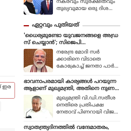
നകരവും സുരക്ഷിതവും
തുല്യവുമായ ഒരു ദിശ
യില്‍ സാങ്കേതികവിദ്യ
വികസിക്കുന്നുവെന്ന് ഉറ
ഏറ്റവും പുതിയത്
പ്പാക്കുക എന്ന പ്രഖ്യാപിത
'ധൈര്യമുണ്ടോ യുവജനങ്ങളെ അഡ്ര
ലക്ഷ്യത്തോടെയാണ് ഇ
സ് ചെയ്യാൻ'; സിജെപി
തിന്റെ ആരംഭം. ചടങ്ങില്‍
വെല്ലുവിളിയിൽ വിറച്ച് മോദി സർ
യുഎന്‍ സെക്രട്ടറി ജനറല്‍
നരേന്ദ്ര മോദി സർ
ക്കാർ
അന്റോണിയോ ഗുട്ടെറസ്
ക്കാരിനെ വിടാതെ
പങ്കെടുത്തു.
കോക്രോച്ച് ജനതാ പാർട്ടി.
സ്വാതന്ത്ര്യ ദിനത്തിൽ
നാട്ടിലെ യുവാക്കളെ അ
ഭാവനാപരമായി കാര്യങ്ങൾ പറയുന്ന
് ഇര
ഡ്രസ് ചെയ്യാൻ സിജെപി
ആളാണ് മുഖ്യമന്ത്രി, അതിനെ നുണ
മോദിയെ ക്ഷണിച്ചു.
എന്നും വിളിക്കാം: പിണറായി വിജയൻ
മുഖ്യമന്ത്രി വി.ഡി.സതീശ
യുവാക്കളെ ബാധിക്കുന്ന
നെതിരെ പ്രതിപക്ഷ
വിഷയങ്ങളെ കുറിച്ച്
നേതാവ് പിണറായി വിജയ
മോദി സംസാരിക്കണ
ൻ. ഭാവനാപരമായി കാര്യ
മെന്നാണ് ആവശ്യം.
ങ്ങൾ പറയുന്ന ആളാണ്
സ്വാതന്ത്ര്യദിനത്തിൽ വന്ദേമാതരം,