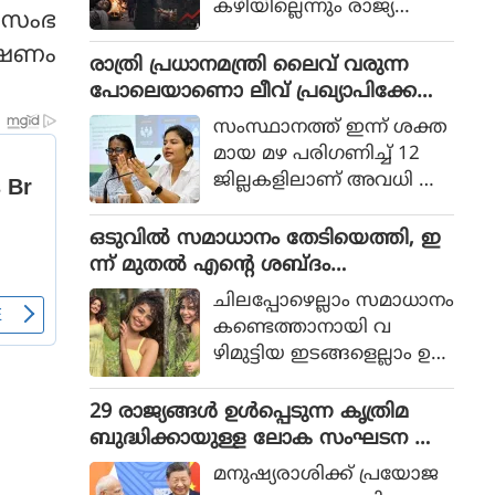
കഴിയില്ലെന്നും രാജ്യത്തെ
. സംഭ
ആഭ്യന്തര മന്ത്രി
വേഷണം
മൊഹ്സിന്‍ നഖ്വി
രാത്രി പ്രധാനമന്ത്രി ലൈവ് വരുന്ന
വ്യാഴാഴ്ച പറഞ്ഞു. കര
പോലെയാണൊ ലീവ് പ്രഖ്യാപിക്കേണ്ട
സേനാ മേധാവി ഫീല്‍ഡ്
ത്, എറണാകുളം ജില്ലാ കളക്ടർ
സംസ്ഥാനത്ത് ഇന്ന് ശക്ത
മാര്‍ഷല്‍ സയ്യിദ് അസിം
ക്കെതിരെ വിമർശനം
മായ മഴ പരിഗണിച്ച് 12
മുനീറിന്റെ അടുത്ത
ജില്ലകളിലാണ് അവധി പ്ര
യാളായി അറിയപ്പെടുന്ന ന
ഖ്യാപിച്ചത്.
ഖ്വി പാകിസ്ഥാന്റെ
ഒടുവില്‍ സമാധാനം തേടിയെത്തി, ഇ
കോക്രോച്ചുകള്‍ ഒ
ന്ന് മുതല്‍ എന്റെ ശബ്ദം
ന്നിച്ചാല്‍ രാജ്യത്തെ മ
തിരെഞ്ഞെടുക്കുന്നു, പോസ്റ്റുമായി
റിച്ചിടാന്‍ കഴിയുമെന്ന് പറ
ചിലപ്പോഴെല്ലാം സമാധാനം
അനുപമ പരമേശ്വരന്‍, ഒരു ബ്രെയ്ക്ക
ഞ്ഞു.
കണ്ടെത്താനായി വ
പ്പ് മണക്കുന്നുവെന്ന് സോഷ്യല്‍
ഴിമുട്ടിയ ഇടങ്ങളെല്ലാം ഉ
മീഡിയ
പേക്ഷിക്കേണ്ടതായി വ
രും.
29 രാജ്യങ്ങള്‍ ഉള്‍പ്പെടുന്ന കൃത്രിമ
ബുദ്ധിക്കായുള്ള ലോക സംഘടന ആ
രംഭിച്ച് ചൈന; ഇന്ത്യ ഇല്ല
മനുഷ്യരാശിക്ക് പ്രയോജ