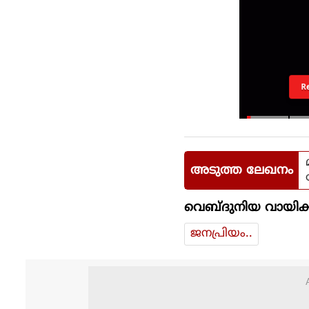
R
അടുത്ത ലേഖനം
വെബ്ദുനിയ വായിക്
ജനപ്രിയം..