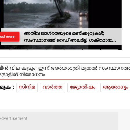
അതീവ ജാഗ്രതയുടെ മണിക്കൂറുകൾ;
ead more
സംസ്ഥാനത്ത് റെഡ് അലർട്ട്, ശക്തമായ
കാറ്റിനും സാധ്യത
മീന്‍ വില കൂടും; ഇന്ന് അര്‍ധരാത്രി മുതല്‍ സംസ്ഥാനത്ത
ട്രോളിങ് നിരോധനം
കുക :
സിനിമ
വാര്‍ത്ത
ജ്യോതിഷം
ആരോഗ്യം