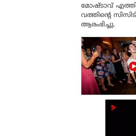
ചാടി; രണ്ടുമരണം
മോഷ്ടാവ് എത്തി 
വത്തിന്റെ സിസിടി
ആരംഭിച്ചു.