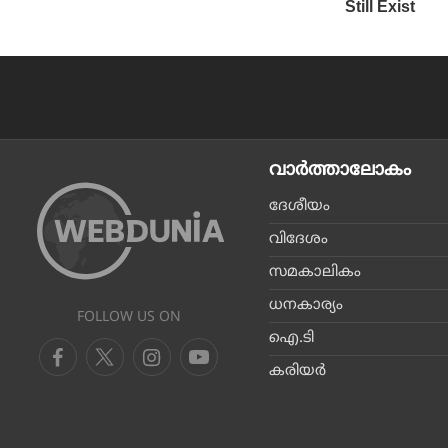
വാര്‍ത്താലോകം
ദേശീയം
വിദേശം
സമകാലികം
ധനകാര്യം
FOLLOW US ON
ഐ.ടി
കരിയര്‍