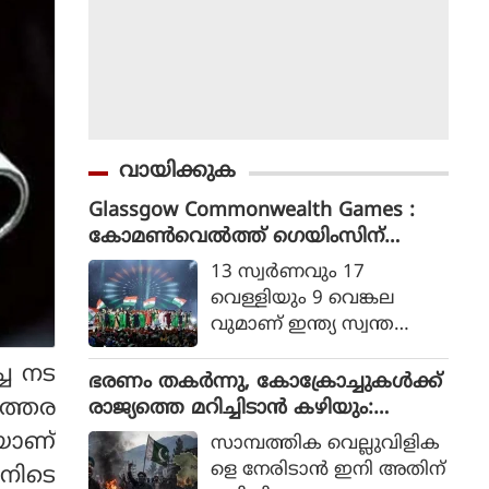
വായിക്കുക
Glassgow Commonwealth Games :
കോമൺവെൽത്ത് ഗെയിംസിന്
ഗ്ലാസ്ഗോയിൽ കൊടിയിറങ്ങി, മെഡ
13 സ്വര്‍ണവും 17
ൽ നേട്ടത്തിൽ ഇന്ത്യ നാലാമത്
വെള്ളിയും 9 വെങ്കല
വുമാണ് ഇന്ത്യ സ്വന്ത
മാക്കിയത്.
്ച നട
ഭരണം തകര്‍ന്നു, കോക്രോച്ചുകള്‍ക്ക്
ഇത്തര
രാജ്യത്തെ മറിച്ചിടാന്‍ കഴിയും:
പാകിസ്ഥാന്‍ ആഭ്യന്തര മന്ത്രി
യാണ്
സാമ്പത്തിക വെല്ലുവിളിക
മൊഹ്സിന്‍ നഖ്വി
ളെ നേരിടാന്‍ ഇനി അതിന്
ിനിടെ