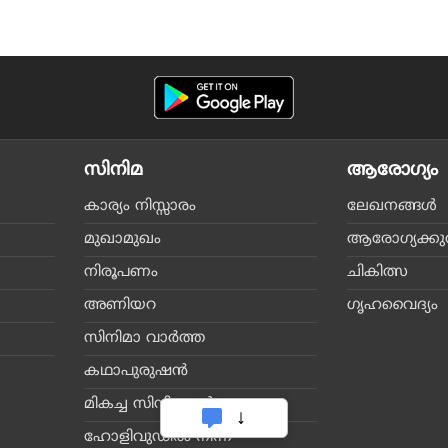
സിനിമ
ആരോഗ്യം
കാര്യം നിസ്സാരം
ലേഖനങ്ങള്‍
മുഖാമുഖം
ആരോഗ്യക്കുറി
നിരൂപണം
ചികിത്സ
അണിയറ
ഗൃഹവൈദ്യം
സിനിമാ വാര്‍ത്ത
കഥാപുരുഷന്‍
മികച്ച സിനിമകള്‍
ഹോളിവുഡില്‍ നിന്ന്‌