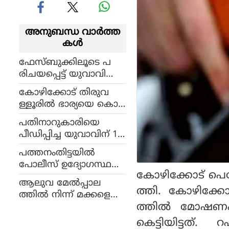
അനുബന്ധ വാര്‍ത്ത
കള്‍
ഫേസ്ബുക്കിലൂടെ പ
രിചയപ്പെട്ട് യുവാവിനെ
ഹണിട്രാപ്പില്‍ കുടുക്കി;
കോഴിക്കോട് തിരുവ
ദമ്പതികള്‍ അറസ്റ്റില്‍
ള്ളൂരില്‍ ഭാര്യയെ കൊല
പ്പെടുത്തിയ ശേഷം ഭ
പതിനാറുകാരിയെ
ര്‍ത്താവ് തൂങ്ങിമരിച്ചു
പീഡിപ്പിച്ച യുവാവിന് 13
വര്‍ഷം കഠിനതടവ്
പത്തനംതിട്ടയില്‍
പോലീസ് ഉദ്യോഗസ്ഥനെ
കോഴിക്കോട് പെട്രേ
വീട്ടില്‍ തൂങ്ങിമരിച്ച നില
ആലുവ മേല്‍പ്പാല
യില്‍ കണ്ടെത്തി
ത്തി. കോഴിക്കോ
ത്തില്‍ നിന്ന് മക്കളെ
ത്തില്‍ മോഷണം
പെരിയാറിലേക്ക് എ
റിഞ്ഞശേഷം പിതാവും
കെട്ടിയിട്ടത്. 