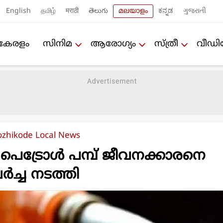
English
தமிழ்
मराठी
తెలుగు
മലയാളം
ಕನ್ನಡ
ગુજરાતી
കേരളം
സിനിമ
ആരോഗ്യം
സ്ത്രീ
വീഡ
ozhikode Local News
പെട്രോള്‍ പമ്പ് ജീവനക്കാരനെ
വര്‍ച്ച നടത്തി