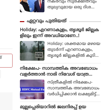
നകരവും സുരക്ഷിതവും
തുല്യവുമായ ഒരു ദിശ
യില്‍ സാങ്കേതികവിദ്യ
വികസിക്കുന്നുവെന്ന് ഉറ
ഏറ്റവും പുതിയത്
പ്പാക്കുക എന്ന പ്രഖ്യാപിത
Holiday: എറണാകുളം, തൃശൂർ ജില്ലക
ലക്ഷ്യത്തോടെയാണ് ഇ
ളിലും ഇന്ന് അവധിയാണേ..!
തിന്റെ ആരംഭം. ചടങ്ങില്‍
യുഎന്‍ സെക്രട്ടറി ജനറല്‍
Holiday: ശക്തമായ മഴയെ
അന്റോണിയോ ഗുട്ടെറസ്
തുടർന്ന് എറണാകുളം,
പങ്കെടുത്തു.
തൃശൂർ ജില്ലകളിൽ കൂടി
്
അവധി പ്രഖ്യാപിച്ചു. ഇന്ന്
രാവിലെയാണ് ഈ രണ്ട്
നിക്ഷേപ- സാമ്പത്തിക അവബോധം
ജില്ലകളിലും അവധി പ്ര
വളർത്താൻ നാരി നിവേശ് യാത്ര
ഖ്യാപിച്ചത്. ഇതോടെ എട്ട്
സംഘടിപ്പിച്ചു
സ്ത്രീകളിൽ നിക്ഷേപ-
ജില്ലകളിൽ ഇന്ന്
സാമ്പത്തിക അവബോധം
വിദ്യാഭ്യാസ സ്ഥാപനങ്ങൾ
വർധിപ്പിക്കാൻ ലക്ഷ്യമിട്ട്
ക്ക് അവധിയായിരിക്കും.
എച്ച്.ഡി.എഫ്.സി. മ്യൂച്വൽ
ഫണ്ട് നടത്തിയ നാരി
മുല്ലപ്പെരിയാറില്‍ ജലനിരപ്പ് ഉയ