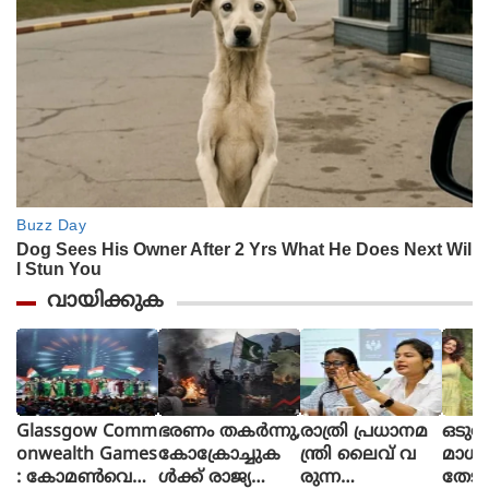
വായിക്കുക
Glassgow Comm
ഭരണം തകര്‍ന്നു,
രാത്രി പ്രധാനമ
ഒടുവ
onwealth Games
കോക്രോച്ചുക
ന്ത്രി ലൈവ് വ
മാധ
: കോമൺവെൽ
ള്‍ക്ക് രാജ്യത്തെ
രുന്ന
തേടി