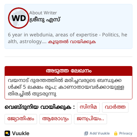
കൊണ്ട് വാങ്ങി; ദുരിതക്കയം
About Writer
ശ്രീനു എസ്
6 year in webdunia, areas of expertise - Politics, he
alth, astrology....
കൂടുതല്‍ വായിക്കുക
അടുത്ത ലേഖനം
വയനാട് ദുരന്തത്തില്‍ മരിച്ചവരുടെ ബന്ധുക്ക
ള്‍ക്ക് 5 ലക്ഷം രൂപ; കാണാതായവര്‍ക്കായുള്ള
തിരച്ചില്‍ തുടരുന്നു
വെബ്ദുനിയ വായിക്കുക :
സിനിമ
വാര്‍ത്ത
ജ്യോതിഷം
ആരോഗ്യം
ജനപ്രിയം..