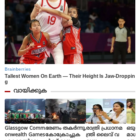
വായിക്കുക
Glassgow Comm
ഭരണം തകര്‍ന്നു,
രാത്രി പ്രധാനമ
ഒടുവ
onwealth Games
കോക്രോച്ചുക
ന്ത്രി ലൈവ് വ
മാധ