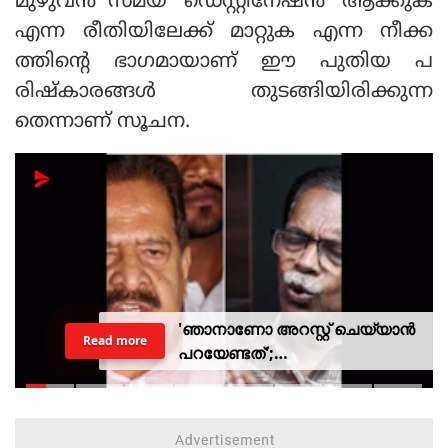
മുഴുവന്‍ സമയ 'ഡെസ്റ്റിനേഷന്‍' ആക്കുക
എന്ന രീതിയിലേക്ക് മാറ്റുക എന്ന നീക്ക
ത്തിന്റെ ഭാഗമായാണ് ഈ പുതിയ പ
രിഷ്കാരങ്ങള്‍ തുടങ്ങിയിരിക്കുന്ന
തെന്നാണ് സൂചന.
'ഞാനാണോ അറസ്റ്റ് ചെയ്യാൻ
Read more
പറയേണ്ടത്';
ടി.ജി.മോഹൻദാസിനെതിരായ
നടപടിയിൽ ആഭ്യന്തര മന്ത്രി