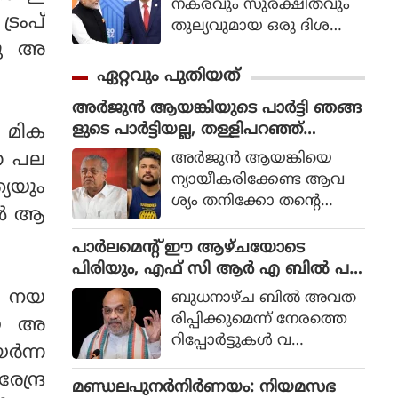
നകരവും സുരക്ഷിതവും
ട്രംപ്
തുല്യവുമായ ഒരു ദിശ
യില്‍ സാങ്കേതികവിദ്യ
നു അ
വികസിക്കുന്നുവെന്ന് ഉറ
ഏറ്റവും പുതിയത്
പ്പാക്കുക എന്ന പ്രഖ്യാപിത
അർജുൻ ആയങ്കിയുടെ പാർട്ടി ഞങ്ങ
ലക്ഷ്യത്തോടെയാണ് ഇ
ളുടെ പാർട്ടിയല്ല, തള്ളിപറഞ്ഞ്
ം മിക
തിന്റെ ആരംഭം. ചടങ്ങില്‍
സിപിഎം നേതൃത്വം
യുഎന്‍ സെക്രട്ടറി ജനറല്‍
അര്‍ജുന്‍ ആയങ്കിയെ
്ന പല
അന്റോണിയോ ഗുട്ടെറസ്
ന്യായീകരിക്കേണ്ട ആവ
്യയും
പങ്കെടുത്തു.
ശ്യം തനിക്കോ തന്റെ
ല്‍ ആ
പാര്‍ട്ടിക്കോ ഇല്ലെന്നും അ
യാള്‍ക്കെതിരെ നിയമപര
പാര്‍ലമെന്റ് ഈ ആഴ്ചയോടെ
മായ നടപടികള്‍ സ്വീക
പിരിയും, എഫ് സി ആര്‍ എ ബില്‍ പ
രിക്കുന്നതില്‍ തടസ്സങ്ങ
ട്ടികയിലില്ല, അമിത് ഷാ മറുപ
ടെ നയ
ബുധനാഴ്ച ബില്‍ അവത
ളില്ലെന്നും പ്രതിപക്ഷ
ടിയില്ലാതെ മടങ്ങുമോ?
രിപ്പിക്കുമെന്ന് നേരത്തെ
യയെ അ
നേതാവായ പിണറായി
റിപ്പോര്‍ട്ടുകള്‍ വ
വിജയനാണ് വ്യക്ത
ര്‍ന്ന
ന്നിരുന്നെങ്കിലും കാര്യോപ
മാക്കിയത്.
ന്ദ്ര
ദേശകസമിതിയിലെ ധാര
മണ്ഡലപുനർനിർണയം: നിയമസഭ