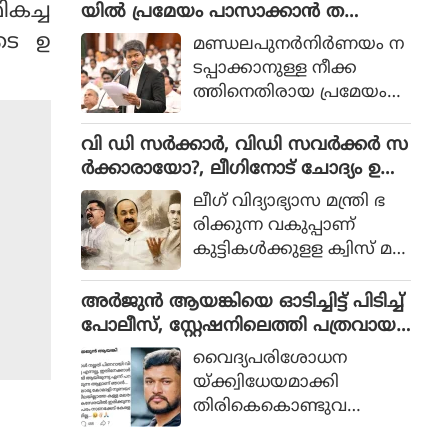
ണപ്രകാരം സര്‍ക്കാര്‍ ത
കച്ച
യിൽ പ്രമേയം പാസാക്കാൻ ത
യ്യാറാക്കിയ പട്ടികയില്‍ 4
മിഴ്‌നാട്, മുഖ്യമന്ത്രി വിളിച്ച യോഗം
ിടെ ഉ
മണ്ഡലപുനര്‍നിര്‍ണയം ന
ബില്ലുകളാണുള്ളത്.
ഡിഎംകെ ബഹിഷ്കരിച്ചു
ടപ്പാക്കാനുള്ള നീക്ക
ത്തിനെതിരായ പ്രമേയം
നിയമസഭയില്‍
പാസാക്കാനൊരുങ്ങി ത
വി ഡി സർക്കാർ, വിഡി സവർക്കർ സ
മിഴ്നാട്. മുഖ്യമന്ത്രി സി
ർക്കാരായോ?, ലീഗിനോട് ചോദ്യം ഉയ
ജോസഫ് വിജയുടെ
ർത്തി കെ ടി ജലീൽ
ലീഗ് വിദ്യാഭ്യാസ മന്ത്രി ഭ
നേതൃത്വത്തില്‍ സംസ്ഥാന
രിക്കുന്ന വകുപ്പാണ്
ത്തെ എം പിമാരുമായി നട
കുട്ടികള്‍ക്കുളള ക്വിസ് മ
ന്ന കൂടിക്കാഴ്ചയ്ക്ക്
ല്‍സരത്തില്‍ സ്വാതന്ത്ര്യ
പിന്നാലെയാണ്
സമരത്തില്‍ ഏറ്റവും
അർജുൻ ആയങ്കിയെ ഓടിച്ചിട്ട് പിടിച്ച്
തീരുമാനം.
കൂടുതല്‍ ജയിലില്‍ കിടന്ന
പോലീസ്, സ്റ്റേഷനിലെത്തി പത്രവായ
സ്വാതന്ത്ര്യസമര സേനാനി
ന, കടലിൽ കാണാതായവരെ
വൈദ്യപരിശോധന
'സവര്‍ക്കര്‍' ആണെന്ന ത
കിട്ടിയോ എന്ന് പരിഹാസം
യ്ക്ക്വിധേയമാക്കി
രത്തില്‍ ഉത്തരം കിട്ടുന്ന
തിരികെകൊണ്ടുവ
ചോദ്യം ചോദിപ്പിച്ച് സവ
രുമ്പോഴായിരുന്നു വിമര്‍ശ
ര്‍ക്കറെ വെള്ളപൂശാന്‍ ശ്ര