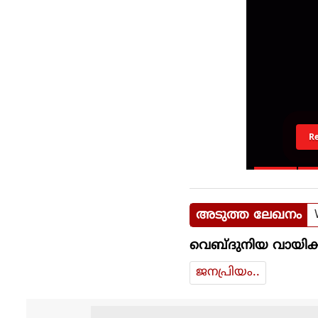
R
അടുത്ത ലേഖനം
വെബ്ദുനിയ വായിക്
ജനപ്രിയം..