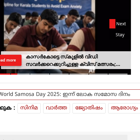
Next
Stay
കാസര്‍കോട്ടെ സ്‌കൂളില്‍ വിഡി
ead more
സവര്‍ക്കറെക്കുറിച്ചുള്ള ക്വിസ് മത്സരം;
അന്വേഷണത്തിന് വിദ്യാഭ്യാസ
മന്ത്രിയുടെ ഉത്തരവ്
World Samosa Day 2025: ഇന്ന് ലോക സമോസ ദിനം
കുക :
സിനിമ
വാര്‍ത്ത
ജ്യോതിഷം
ആരോഗ്യം