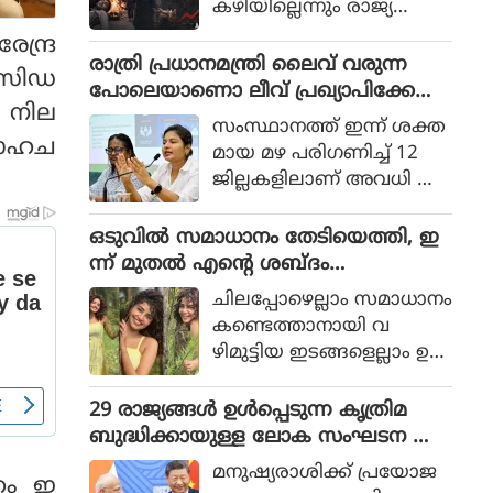
കഴിയില്ലെന്നും രാജ്യത്തെ
ആഭ്യന്തര മന്ത്രി
ന്ദ്ര
മൊഹ്സിന്‍ നഖ്വി
രാത്രി പ്രധാനമന്ത്രി ലൈവ് വരുന്ന
്രസിഡ
വ്യാഴാഴ്ച പറഞ്ഞു. കര
പോലെയാണൊ ലീവ് പ്രഖ്യാപിക്കേണ്ട
ം നില
സേനാ മേധാവി ഫീല്‍ഡ്
ത്, എറണാകുളം ജില്ലാ കളക്ടർ
സംസ്ഥാനത്ത് ഇന്ന് ശക്ത
മാര്‍ഷല്‍ സയ്യിദ് അസിം
ക്കെതിരെ വിമർശനം
 സാഹച
മായ മഴ പരിഗണിച്ച് 12
മുനീറിന്റെ അടുത്ത
ജില്ലകളിലാണ് അവധി പ്ര
യാളായി അറിയപ്പെടുന്ന ന
ഖ്യാപിച്ചത്.
ഖ്വി പാകിസ്ഥാന്റെ
ഒടുവില്‍ സമാധാനം തേടിയെത്തി, ഇ
കോക്രോച്ചുകള്‍ ഒ
ന്ന് മുതല്‍ എന്റെ ശബ്ദം
ന്നിച്ചാല്‍ രാജ്യത്തെ മ
തിരെഞ്ഞെടുക്കുന്നു, പോസ്റ്റുമായി
റിച്ചിടാന്‍ കഴിയുമെന്ന് പറ
ചിലപ്പോഴെല്ലാം സമാധാനം
അനുപമ പരമേശ്വരന്‍, ഒരു ബ്രെയ്ക്ക
ഞ്ഞു.
കണ്ടെത്താനായി വ
പ്പ് മണക്കുന്നുവെന്ന് സോഷ്യല്‍
ഴിമുട്ടിയ ഇടങ്ങളെല്ലാം ഉ
മീഡിയ
പേക്ഷിക്കേണ്ടതായി വ
രും.
29 രാജ്യങ്ങള്‍ ഉള്‍പ്പെടുന്ന കൃത്രിമ
ബുദ്ധിക്കായുള്ള ലോക സംഘടന ആ
രംഭിച്ച് ചൈന; ഇന്ത്യ ഇല്ല
മനുഷ്യരാശിക്ക് പ്രയോജ
ഹം ഇ