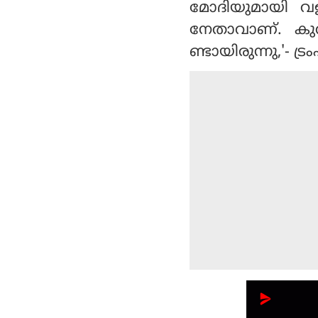
മോദിയുമായി വള
നേതാവാണ്. കുറച
ണ്ടായിരുന്നു,'- ട്