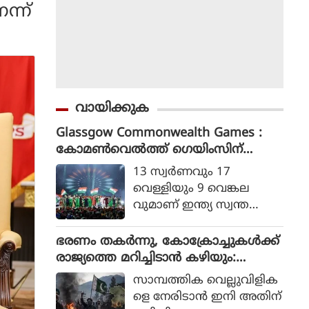
ന്ന്
വായിക്കുക
Glassgow Commonwealth Games :
കോമൺവെൽത്ത് ഗെയിംസിന്
ഗ്ലാസ്ഗോയിൽ കൊടിയിറങ്ങി, മെഡ
13 സ്വര്‍ണവും 17
ൽ നേട്ടത്തിൽ ഇന്ത്യ നാലാമത്
വെള്ളിയും 9 വെങ്കല
വുമാണ് ഇന്ത്യ സ്വന്ത
മാക്കിയത്.
ഭരണം തകര്‍ന്നു, കോക്രോച്ചുകള്‍ക്ക്
രാജ്യത്തെ മറിച്ചിടാന്‍ കഴിയും:
പാകിസ്ഥാന്‍ ആഭ്യന്തര മന്ത്രി
സാമ്പത്തിക വെല്ലുവിളിക
മൊഹ്സിന്‍ നഖ്വി
ളെ നേരിടാന്‍ ഇനി അതിന്