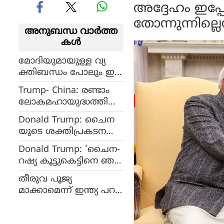
അദ്ദേഹം ഇപ്പോ
തോന്നുന്നില്ലെന
അനുബന്ധ വാര്‍ത്ത
കള്‍
മോദിയുമായുള്ള വ്യ
ക്തിബന്ധം പോലും ഇ
ല്ലാതെയാക്കി, വളരെ
Trump- China: രണ്ടാം
മോശം, ട്രംപിനെ വിമർ
ലോകമഹായുദ്ധത്തിൽ
ശിച്ച് മുൻ സുരക്ഷാ ഉപ
ചൈനയെ സംരക്ഷിച്ചത്
ദേഷ്ടാവ്
Donald Trump: ചൈന
അമേരിക്കൻ സൈനിക
യുടെ ശക്തിപ്രകടന
ർ, ഒന്നും മറക്കരുതെന്ന്
ത്തില്‍ കിടുങ്ങി ട്രംപ്; പ്ര
ട്രംപ്
Donald Trump: 'ചൈന-
തിരോധം ശ
റഷ്യ കൂട്ടുകെട്ടിനെ ഞ
ക്തിപ്പെടുത്താന്‍
ങ്ങള്‍ എന്തിനു പേടിക്ക
നിര്‍ദേശം
തീരുവ പൂജ്യ
ണം'; വീരവാദം മുഴക്കി
മാക്കാമെന്ന് ഇന്ത്യ പറ
ട്രംപ്
ഞ്ഞു, പക്ഷേ ഏറെ
വൈകി ഇനി കാര്യമില്ല: