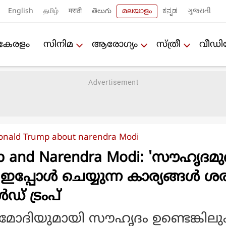
English
தமிழ்
मराठी
తెలుగు
മലയാളം
ಕನ್ನಡ
ગુજરાતી
കേരളം
സിനിമ
ആരോഗ്യം
സ്ത്രീ
വീഡ
onald Trump about narendra Modi
 and Narendra Modi: 'സൗഹൃദമുണ്
പ്പോള്‍ ചെയ്യുന്ന കാര്യങ്ങള്‍ ശ
ഡ് ട്രംപ്
ദിയുമായി സൗഹൃദം ഉണ്ടെങ്കിലു