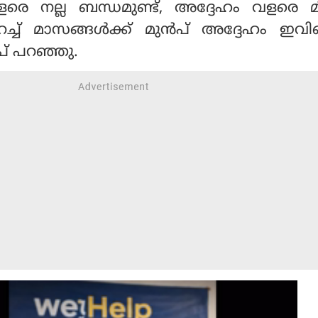
രെ നല്ല ബന്ധമുണ്ട്, അദ്ദേഹം വളരെ മി
്ച് മാസങ്ങള്‍ക്ക് മുന്‍പ് അദ്ദേഹം ഇവ
രംപ് പറഞ്ഞു.