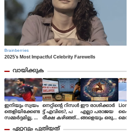
വായിക്കുക
ഇനിയും സ്വയം
നെറ്റിൻ്റെ റിസൾ
ഈ രാശിക്കാര്‍
Lione
തെളിയിക്കേണ്ട
ട്ട് എവിടെ?, പ
എല്ലാ പരാജയ
ഫൈ
സമ്മർദ്ദമില്ല, അ
രീക്ഷ കഴിഞ്ഞ്
ങ്ങളെയും ഒരു
മെസി
വസരങ്ങൾ ല
ഒരു മാസ
തിരിച്ചുവര
ണ പന്
ഏറ്റവും പുതിയത്
ഭിച്ചാൽ സ
മായിട്ടും ഉത്തര
വാക്കി മാറ്റുന്നു