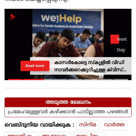
Next
Stay
കാസര്‍കോട്ടെ സ്‌കൂളില്‍ വിഡി
Read more
സവര്‍ക്കറെക്കുറിച്ചുള്ള ക്വിസ്
മത്സരം; അന്വേഷണത്തിന്
വിദ്യാഭ്യാസ മന്ത്രിയുടെ
ഉത്തരവ്
അടുത്ത ലേഖനം
പ്രമേഹമുള്ളവർ കഴിക്കാൻ പാടില്ലാത്ത പഴങ്ങൾ
വെബ്ദുനിയ വായിക്കുക :
സിനിമ
വാര്‍ത്ത