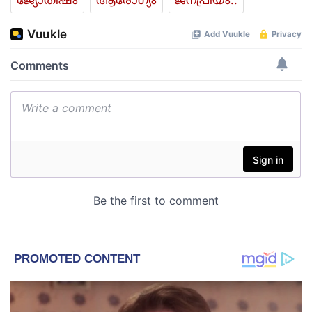
ജ്യോതിഷം
ആരോഗ്യം
ജനപ്രിയം..