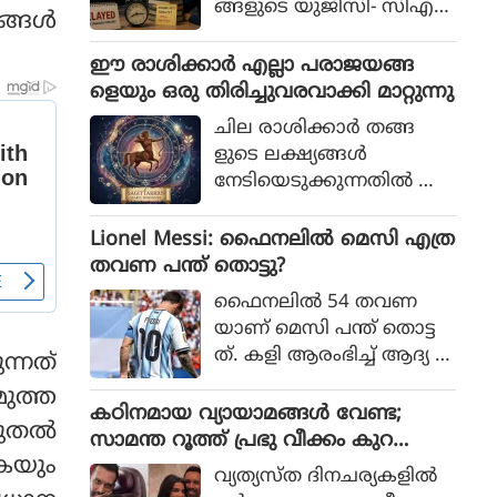
ങ്ങളുടെ യുജിസി- സിഎ
്ങള്‍
സ്‌ഐആര്‍ നെറ്റ് പരീക്ഷ
കള്‍ നടന്നത്.
ഈ രാശിക്കാര്‍ എല്ലാ പരാജയങ്ങ
ളെയും ഒരു തിരിച്ചുവരവാക്കി മാറ്റുന്നു
ചില രാശിക്കാര്‍ തങ്ങ
ളുടെ ലക്ഷ്യങ്ങള്‍
നേടിയെടുക്കുന്നതില്‍ അ
ചഞ്ചലരും സ്ഥിരോത്സാഹ
മുള്ളവരുമാണെന്ന് പറയ
Lionel Messi: ഫൈനലിൽ മെസി എത്ര
പ്പെടുന്നു. എത്ര പരാജയ
തവണ പന്ത് തൊട്ടു?
ങ്ങള്‍ നേരിട്ടാലും അവര്‍
ഫൈനലിൽ 54 തവണ
തങ്ങളുടെ സ്വപ്നങ്ങള്‍
യാണ് മെസി പന്ത് തൊട്ട
സാക്ഷാത്കരിക്കാന്‍ ശ്ര
ത്. കളി ആരംഭിച്ച് ആദ്യ 1
ന്നത്
മിച്ചുകൊണ്ടിരിക്കും.
5 മിനിറ്റിൽ മെസിക്ക് ഒരു ട
മുത്ത
ച്ച് മാത്രം
കഠിനമായ വ്യായാമങ്ങള്‍ വേണ്ട;
ുതല്‍
സാമന്ത റൂത്ത് പ്രഭു വീക്കം കുറ
ുകയും
യ്ക്കുന്നതിനുള്ള ഏഴ് പ്രഭാത ശീലങ്ങ
വ്യത്യസ്ത ദിനചര്യകളില്‍
ള്‍ പങ്കുവയ്ക്കുന്നു