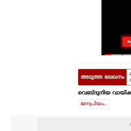
R
അടുത്ത ലേഖനം
വെബ്ദുനിയ വായിക്
ജനപ്രിയം..