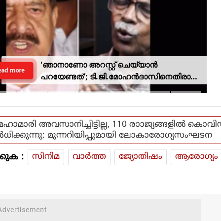
'ഞാനാണോ അറസ്റ്റ് ചെയ്യാൻ
ead more
പറയേണ്ടത്'; ടി.ജി.മോഹൻദാസിനെതിരായ
നടപടിയിൽ ആഭ്യന്തര മന്ത്രി
മഹാമാരി അവസാനിച്ചിട്ടില്ല, 110 രാാജ്യങ്ങളിൽ കൊവി
ർധിക്കുന്നു: മുന്നറിയിപ്പുമായി ലോകാരോഗ്യസംഘടന
കുക :
സിനിമ
വാര്‍ത്ത
ജ്യോതിഷം
ആരോഗ്യം