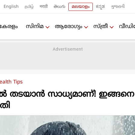
English
தமிழ்
मराठी
తెలుగు
മലയാളം
ಕನ್ನಡ
ગુજરાતી
കേരളം
സിനിമ
ആരോഗ്യം
സ്ത്രീ
വീഡ
ealth Tips
ില്‍ തടയാന്‍ സാധ്യമാണ്! ഇങ്ങനെ
മതി