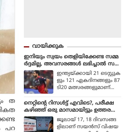
വായിക്കുക
ഇനിയും സ്വയം തെളിയിക്കേണ്ട സമ്മ
ർദ്ദമില്ല, അവസരങ്ങൾ ലഭിച്ചാൽ സ
ന്തോഷം അത്രമാത്രം : ഭുവനേശ്വർ
ഇന്ത്യയ്ക്കായി 21 ടെസ്റ്റുക
കുമാർ
ളും 121 ഏകദിനങ്ങളും 87
ടി20 മത്സരങ്ങളുമാണ്
ഭുവനേശ്വര്‍ കുമാര്‍ ക
യം ത
ളിച്ചിട്ടുള്ളത്.
നെറ്റിൻ്റെ റിസൾട്ട് എവിടെ?, പരീക്ഷ
ാവികത
കഴിഞ്ഞ് ഒരു മാസമായിട്ടും ഉത്തര
സൂചിക പോലുമില്ല, ആശങ്കയിൽ
കേണ്ട
ജൂലായ് 17, 18 ദിവസങ്ങ
വിദ്യാർഥികൾ
ളിലാണ് സയന്‍സ് വിഷയ
ും പറ