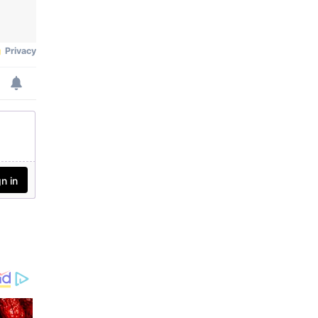
സിംഗാള്‍ പറഞ്ഞു. 2025
ല്‍ രാജ്യവ്യാപകമായി ഏക
ദേശം 111,000 പുതിയ
കേസുകള്‍ റിപ്പോര്‍ട്ട്
ചെയ്യാന്‍ നാഷണല്‍
കാന്‍സര്‍ രജിസ്ട്രി
പ്രോഗ്രാം പദ്ധതിയിടുന്നു.