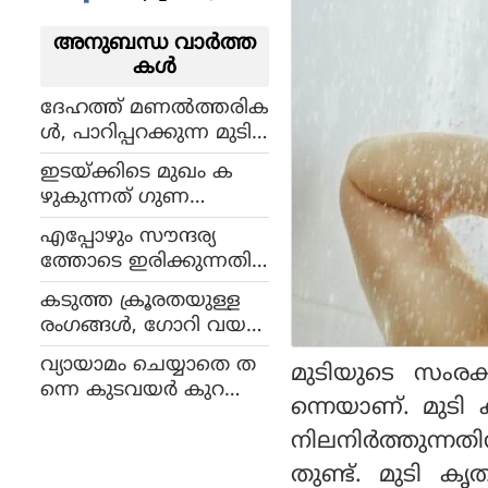
അനുബന്ധ വാര്‍ത്ത
കള്‍
ദേഹത്ത് മണല്‍ത്തരിക
ള്‍, പാറിപ്പറക്കുന്ന മുടി;
കടല്‍തീരത്തുനിന്നുള്ള
ഇടയ്ക്കിടെ മുഖം ക
ചൂടന്‍ ബിക്കിനി ചിത്രം
ഴുകുന്നത് ഗുണ
പങ്കുവെച്ച് റായ് ലക്ഷ്മി
ത്തേക്കാളേറെ ദോഷം!
എപ്പോഴും സൗന്ദര്യ
ത്തോടെ ഇരിക്കുന്നതിന്
ഇക്കാര്യം ശ്രദ്ധിച്ചാല്‍ മ
കടുത്ത ക്രൂരതയുള്ള
തി
രംഗങ്ങൾ, ഗോറി വയല
ൻസ്: റോഷാർക്ക് അ
വ്യായാമം ചെയ്യാതെ ത
മുടിയുടെ സംരക്
ടിമുടി വ്യത്യസ്തത നിറ
ന്നെ കുടവയര്‍ കുറ
ഞ്ഞ മമ്മൂട്ടി ചിത്രം,
ന്നെയാണ്. മുടി
യ്ക്കാം!
റിലീസ് സെപ്റ്റംബർ ആ
നിലനിര്‍ത്തുന്നതി
റിന്!
തുണ്ട്. മുടി കൃ