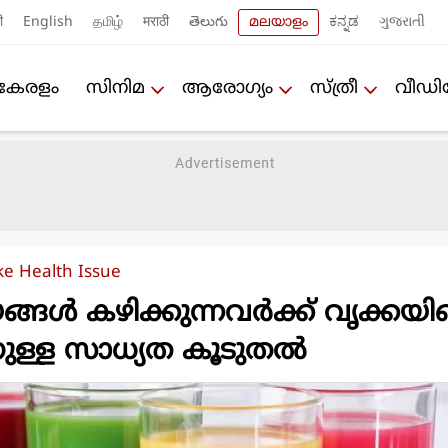
ी
English
தமிழ்
मराठी
తెలుగు
മലയാളം
ಕನ್ನಡ
ગુજરાતી
കേരളം
സിനിമ
ആരോഗ്യം
സ്ത്രീ
വീഡ
ke Health Issue
ങള്‍ കഴിക്കുന്നവര്‍ക്ക് വൃക്കയ
നുള്ള സാധ്യത കൂടുതല്‍