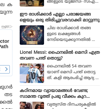
ങ്ങളുടെ യുജിസി- സിഎ
ിലെ ക
സ്‌ഐആര്‍ നെറ്റ് പരീക്ഷ
യുന്ന
കള്‍ നടന്നത്.
ഈ രാശിക്കാര്‍ എല്ലാ പരാജയങ്ങ
ളെയും ഒരു തിരിച്ചുവരവാക്കി മാറ്റുന്നു
ചില രാശിക്കാര്‍ തങ്ങ
ളുടെ ലക്ഷ്യങ്ങള്‍
നേടിയെടുക്കുന്നതില്‍ അ
ചഞ്ചലരും സ്ഥിരോത്സാഹ
മുള്ളവരുമാണെന്ന് പറയ
Lionel Messi: ഫൈനലിൽ മെസി എത്ര
പ്പെടുന്നു. എത്ര പരാജയ
തവണ പന്ത് തൊട്ടു?
ങ്ങള്‍ നേരിട്ടാലും അവര്‍
ഫൈനലിൽ 54 തവണ
തങ്ങളുടെ സ്വപ്നങ്ങള്‍
യാണ് മെസി പന്ത് തൊട്ട
സാക്ഷാത്കരിക്കാന്‍ ശ്ര
ത്. കളി ആരംഭിച്ച് ആദ്യ 1
മിച്ചുകൊണ്ടിരിക്കും.
5 മിനിറ്റിൽ മെസിക്ക് ഒരു ട
ഗര്‍
ച്ച് മാത്രം
കഠിനമായ വ്യായാമങ്ങള്‍ വേണ്ട;
ത് തട
സാമന്ത റൂത്ത് പ്രഭു വീക്കം കുറ
്കല്‍
യ്ക്കുന്നതിനുള്ള ഏഴ് പ്രഭാത ശീലങ്ങ
വ്യത്യസ്ത ദിനചര്യകളില്‍
ള്‍ പങ്കുവയ്ക്കുന്നു