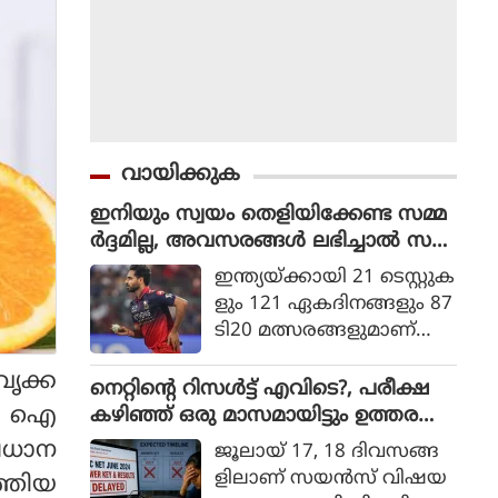
വായിക്കുക
ഇനിയും സ്വയം തെളിയിക്കേണ്ട സമ്മ
ർദ്ദമില്ല, അവസരങ്ങൾ ലഭിച്ചാൽ സ
ന്തോഷം അത്രമാത്രം : ഭുവനേശ്വർ
ഇന്ത്യയ്ക്കായി 21 ടെസ്റ്റുക
കുമാർ
ളും 121 ഏകദിനങ്ങളും 87
ടി20 മത്സരങ്ങളുമാണ്
ഭുവനേശ്വര്‍ കുമാര്‍ ക
വൃക്ക
ളിച്ചിട്ടുള്ളത്.
നെറ്റിൻ്റെ റിസൾട്ട് എവിടെ?, പരീക്ഷ
ം. ഐ
കഴിഞ്ഞ് ഒരു മാസമായിട്ടും ഉത്തര
സൂചിക പോലുമില്ല, ആശങ്കയിൽ
്രധാന
ജൂലായ് 17, 18 ദിവസങ്ങ
വിദ്യാർഥികൾ
ളിലാണ് സയന്‍സ് വിഷയ
ത്തിയ