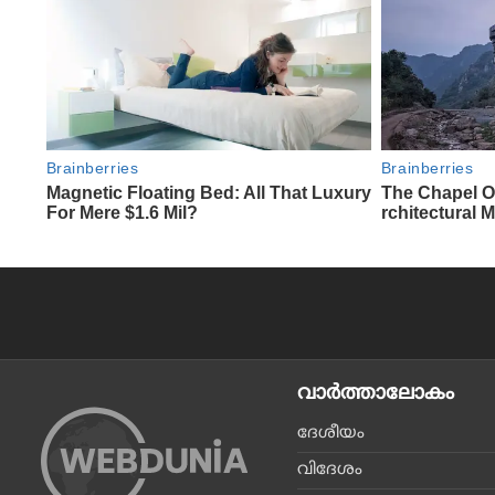
വാര്‍ത്താലോകം
ദേശീയം
വിദേശം