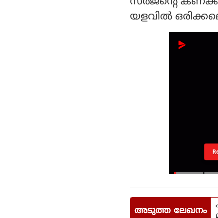
സര്‍ജന്റെ കണക്ക
യളവില്‍ ഒരിക്കലെ
R
അടുത്ത ലേഖനം