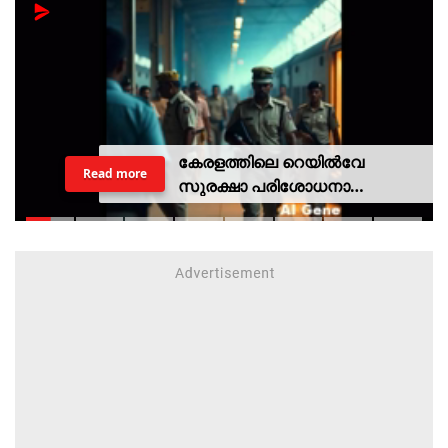
കേരളത്തിലെ റെയില്‍വേ
Read more
സുരക്ഷാ പരിശോധനാ
ദൗത്യമായ ഓപ്പറേഷന്‍
രക്ഷിതയില്‍ അറസ്റ്റിലായത് 33
പേര്‍