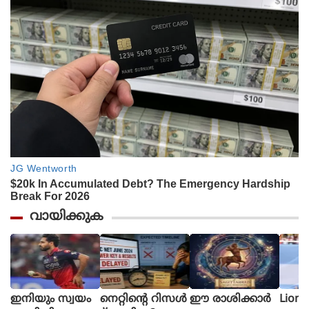
വായിക്കുക
ഇനിയും സ്വയം
നെറ്റിൻ്റെ റിസൾ
ഈ രാശിക്കാര്‍
Lione