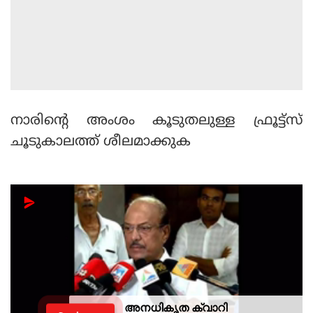
നാരിന്റെ അംശം കൂടുതലുള്ള ഫ്രൂട്ട്‌സ്
ചൂടുകാലത്ത് ശീലമാക്കുക
അനധികൃത ക്വാറി