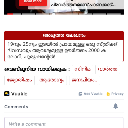
Read more
പ്രവര്‍ത്തനമാണ് പാണക്കാട്
ഉരുള്‍പൊട്ടലിന്
കാരണമായതെന്ന് മന്ത്രി പികെ
കുഞ്ഞാലിക്കുട്ടി
അടുത്ത ലേഖനം
19നും 25നും ഇടയില്‍ പ്രായമുള്ള ഒരു സ്ത്രീക്ക്
ദിവസവും ആവശ്യമുള്ള ഊര്‍ജ്ജം 2000 ക
ലോറി, പുരുഷന്റേത്!
വെബ്ദുനിയ വായിക്കുക :
സിനിമ
വാര്‍ത്ത
ജ്യോതിഷം
ആരോഗ്യം
ജനപ്രിയം..