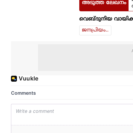
അടുത്ത ലേഖനം
വെബ്ദുനിയ വായിക്
ജനപ്രിയം..