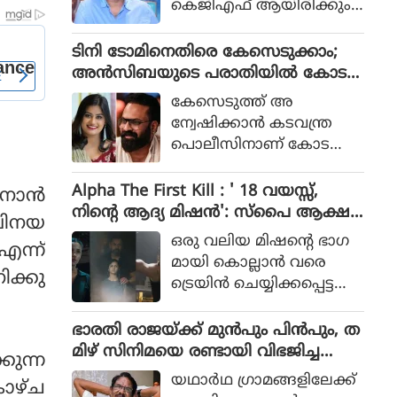
കെജിഎഫ് ആയിരിക്കും
പോലീസ് സംഘത്തിന്റെ ക
ടിക്കിടാക്കയെന്ന ആസിഫ്
ഥയായിരുന്നു 2023ല്‍ പുറ
അലിയുടെ തുറന്നുപറയ
ടിനി ടോമിനെതിരെ കേസെടുക്കാം;
ത്തിറങ്ങിയ സിനിമ പറ
ലും ഒപ്പം വി എസ്
അൻസിബയുടെ പരാതിയിൽ കോട
ഞ്ഞത്.
രോഹിത്- ആസിഫ് അലി
തി നിർദേശം
കേസെടുത്ത് അ
കൂട്ടുക്കെട്ടിലുള്ള വിശ്വാസ
ന്വേഷിക്കാൻ കടവന്ത്ര
വും സിനിമയ്ക്ക് വലിയ
പൊലീസിനാണ് കോട
ഹൈപ്പ് നല്‍കിയിട്ടുണ്ട്.
തിയുടെ നിർദേശം
Alpha The First Kill : ' 18 വയസ്സ്,
ോന്‍
നിന്റെ ആദ്യ മിഷന്‍': സ്‌പൈ ആക്ഷ
വിനയ
ന്‍ ചിത്രത്തില്‍ നായികയായി ആലിയ,
ഒരു വലിയ മിഷന്റെ ഭാഗ
എന്ന്
ആല്‍ഫ ടീസര്‍ പുറത്ത്
മായി കൊല്ലാന്‍ വരെ
ിക്കു
ട്രെയിന്‍ ചെയ്യിക്കപ്പെട്ട
പെണ്‍കുട്ടിയായാണ് ആ
ലിയ സിനിമയിലെത്തുന്ന
ഭാരതി രാജയ്ക്ക് മുൻപും പിൻപും, ത
ത്.
മിഴ് സിനിമയെ രണ്ടായി വിഭജിച്ച
കുന്ന
സംവിധായകൻ, ഭാരതി രാജ വിട പറ
യഥാര്‍ഥ ഗ്രാമങ്ങളിലേക്ക്
കാഴ്ച
യുമ്പോൾ