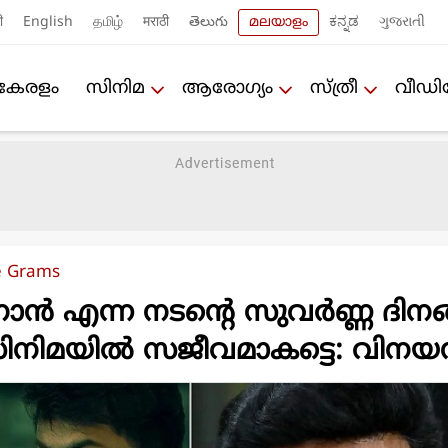
ी
English
தமிழ்
मराठी
తెలుగు
മലയാളം
ಕನ್ನಡ
ગુજરાતી
കേരളം
സിനിമ
ആരോഗ്യം
സ്ത്രീ
വീഡ
e Grams
്‍ എന്ന നടന്റെ സുവര്‍ണ്ണ ദിനങ
ിനിമയില്‍ സജീവമാകട്ടെ: വിനയന