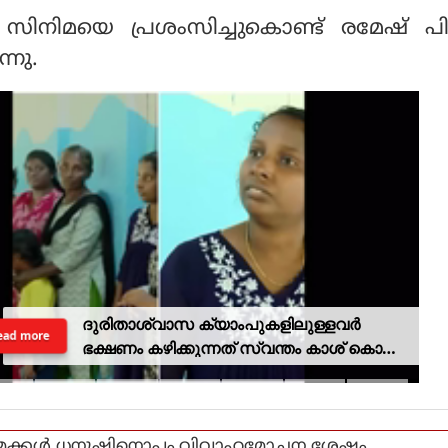
ിനിമയെ പ്രശംസിച്ചുകൊണ്ട് രമേഷ് പ
്നു.
ദുരിതാശ്വാസ ക്യാംപുകളിലുള്ളവർ
ead more
ഭക്ഷണം കഴിക്കുന്നത് സ്വന്തം കാശ് കൊണ്ട്
വാങ്ങി; ദുരിതക്കയം
മക്കള്‍ ധനുഷിനൊപ്പം,വിവാഹമോചന ശേഷം