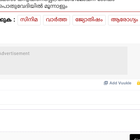
പൊതുവേദിയില്‍ മൂന്നാളും
കുക :
സിനിമ
വാര്‍ത്ത
ജ്യോതിഷം
ആരോഗ്യം