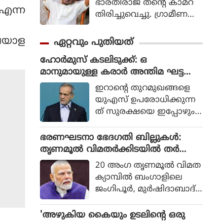
ഭാരതിരാജ തന്റെ കാമറ
 എന്ന
തിരിച്ചുവെച്ചു. ഗ്രാമീണ
ജീവിതം അതിന്റെ പച്ച
യായ തലത്തില്‍ ആ
ലയാള
ഏറ്റവും പുതിയത്
വിഷ്‌കരിച്ചുകൊണ്ടാണ്
ഹോര്‍മുസ് കടലിടുക്ക്: ഒ
ഭാരതിരാജ വിപ്ലവം
മാനുമായുള്ള കരാര്‍ അന്തിമ ഘട്ട
തീര്‍ത്തത്.
ത്തിലാണെന്ന് ഇറാന്‍
ഇറാന്റെ തുറമുഖങ്ങളെ
യുഎസ് ഉപരോധിക്കുന്ന
ത് സുരക്ഷയെ ഇപ്പോഴും
ബാധിച്ചിട്ടുണ്ടെന്ന് അ
ദ്ദേഹം പറഞ്ഞു.
ഭരണഘടനാ ഭേദഗതി ബില്ലുകൾ:
തൃണമൂൽ വിമതർക്കിടയിൽ തർക്കം,
ഡിഎംകെയെ ഒപ്പം നിർത്താൻ നീക്ക
20 അംഗ തൃണമൂല്‍ വിമത
വുമായി ബിജെപി
ക്യാമ്പില്‍ ബംഗാളിലെ
ജംഗിപൂര്‍, മുര്‍ഷിദാബാദ്,
ബഹറാംപൂര്‍ ലോകസഭാ
മണ്ഡലങ്ങളെ പ്ര
'അഴുകിയ കൈയും ഉടലിന്റെ ഒരു