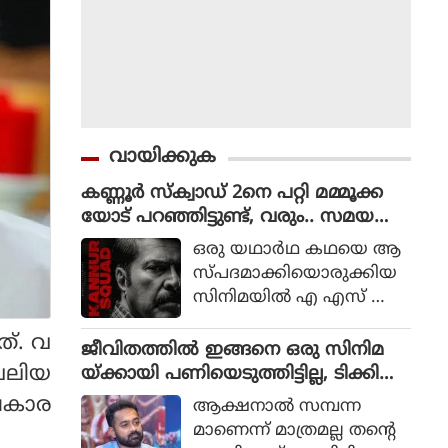
വായിക്കുക
കണ്ണൂർ സ്ക്വാഡ് 2നെ പറ്റി മമ്മൂക്ക
യോട് പറഞ്ഞിട്ടുണ്ട്, വരും.. സമയ
മെടുക്കും : റോണി ഡേവിഡ്
ഒരു യഥാര്‍ഥ കഥയെ ആ
സ്പദമാക്കിയൊരുക്കിയ
സിനിമയില്‍ എ എസ് ഐ
ജോര്‍ജ് മാര്‍ട്ടിന്‍ എന്ന ക
ത്. വ
ഥാപാത്രമായാണ് മമ്മൂട്ടി
ജീവിതത്തിൽ ഇങ്ങനെ ഒരു സിനിമ
എത്തിയത്. ഒരു കുറ്റ
വലിയ
യ്ക്കായി പണിയെടുത്തിട്ടില്ല, ടിക്കി
വാളിയെ പിടികൂടാനായി ഉ
ടാക്കയെ പറ്റി ആസിഫ് അലി
രകാര
ആക്ഷനാല്‍ സമ്പന്ന
ത്തരേന്ത്യന്‍ സംസ്ഥാനങ്ങ
മാണെന്ന് മാത്രമല്ല തന്റെ
ളിലേക്ക് യാത്ര തിരിക്കുന്ന