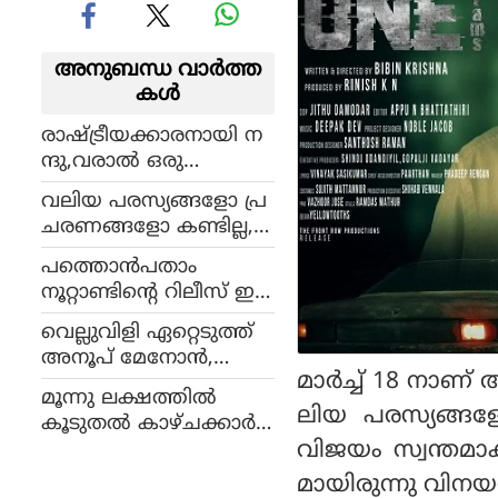
അനുബന്ധ വാര്‍ത്ത
കള്‍
രാഷ്ട്രീയക്കാരനായി ന
ന്ദു,വരാല്‍ ഒരു
പൊളിറ്റിക്കല്‍ ത്രില്ലര്‍,
വലിയ പരസ്യങ്ങളോ പ്ര
തെന്നിന്ത്യയിലെ പ്രമുഖ
ചരണങ്ങളോ കണ്ടില്ല,
താരങ്ങളും ചിത്രത്തില്‍
സിനിമ വിജയം, 21
പത്തൊന്‍പതാം
ഗ്രാംസിന് കൈയ്യടിച്ച് ര
നൂറ്റാണ്ടിന്റെ റിലീസ് ഇ
മേഷ് പിഷാരടി
പ്പോള്‍ അനൗണ്‍സ്
വെല്ലുവിളി ഏറ്റെടുത്ത്
ചെയ്യുന്നില്ല:വിനയന്‍
അനൂപ് മേനോന്‍,
മാര്‍ച്ച് 18 നാണ
പോസ്റ്ററൊട്ടിക്കാന്‍
മൂന്നു ലക്ഷത്തില്‍
രാത്രിയില്‍ നടനും
ലിയ പരസ്യങ്ങള
കൂടുതല്‍ കാഴ്ചക്കാര്‍,
സംഘവും, ക്ഷമ
വിജയം സ്വന്തമ
അനൂപ് മേനോന്റെ ത്രില്ല
ചോദിച്ച് ജീവ
ര്‍,21 ഗ്രാംസ് റിലീസിന് ഇ
മായിരുന്നു വിനയന