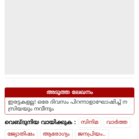
അടുത്ത ലേഖനം
ഇരട്ടകളല്ല! ഒരേ ദിവസം പിറന്നാളാഘോഷിച്ച് ന
സ്രിയയും നവീനും
വെബ്ദുനിയ വായിക്കുക :
സിനിമ
വാര്‍ത്ത
ജ്യോതിഷം
ആരോഗ്യം
ജനപ്രിയം..