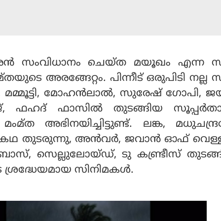
രന്‍ സംവിധാനം ചെയ്ത മയൂഖം എന്ന സ
തയുടെ അരങ്ങേറ്റം. പിന്നീട് ഒരുപിടി നല്ല 
മമ്മൂട്ടി, മോഹന്‍ലാല്‍, സുരേഷ് ഗോപി, ജ
രാജ്, ഫഹദ് ഫാസില്‍ തുടങ്ങിയ സൂപ്പര്‍ത
ം മംമ്ത അഭിനയിച്ചിട്ടുണ്ട്. ലങ്ക, മധുചന്ദ്
കഥ തുടരുന്നു, അന്‍വര്‍, ജവാന്‍ ഓഫ് വെള്
്, സെല്ലുലോയ്ഡ്, ടു കണ്ട്രീസ് തുടങ്
 ശ്രദ്ധേയമായ സിനിമകള്‍.