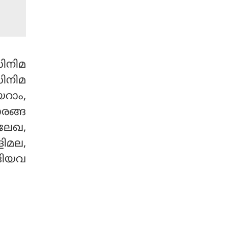
ന്വേഷിച്ച് പരാതിയുമായി
എത്തിയിരുന്നു.
ിനിമ
സിനിമ
യറാം,
ാരങ്ങ
രലേഖ,
ളിമല,
ങിയവ