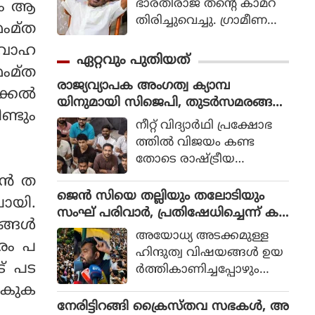
ഭാരതിരാജ തന്റെ കാമറ
ും ആ
തിരിച്ചുവെച്ചു. ഗ്രാമീണ
ംമ്ത
ജീവിതം അതിന്റെ പച്ച
വിവാഹ
യായ തലത്തില്‍ ആ
ഏറ്റവും പുതിയത്
വിഷ്‌കരിച്ചുകൊണ്ടാണ്
ംമ്ത
രാജ്യവ്യാപക അംഗത്വ ക്യാമ്പ
ഭാരതിരാജ വിപ്ലവം
്കല്‍
യിനുമായി സിജെപി, തുടർസമരങ്ങൾ
തീര്‍ത്തത്.
ണ്ടും
ക്കായി കോർ കമ്മിറ്റി, സെപ്റ്റംബർ
നീറ്റ് വിദ്യാര്‍ഥി പ്രക്ഷോഭ
മുതൽ രാജ്യമാകെ ക്യാമ്പയിൻ
ത്തില്‍ വിജയം കണ്ട
തോടെ രാഷ്ട്രീയ
പാര്‍ട്ടിയായി സിജെപി
ന്‍ ത
മാറുമോ എന്ന ചോദ്യം ഉയ
ജെൻ സിയെ തല്ലിയും തലോടിയും
പോയി.
ര്‍ന്നിരുന്നെങ്കിലും സ
സംഘ് പരിവാർ, പ്രതിഷേധിച്ചെന്ന് ക
ങള്‍
ര്‍ക്കാരില്‍ സമ്മര്‍ദ്ദം
രുതി വിദ്യാർഥികൾ രാജ്യദ്രോഹികൾ
അയോധ്യ അടക്കമുള്ള
ചെലുത്താന്‍ കഴിയുന്ന
രം പ
അല്ലെന്ന് ആർഎസ്എസ്
ഹിന്ദുത്വ വിഷയങ്ങള്‍ ഉയ
ഗ്രൂപ്പായി മാറാനാണ്
ട് പട
ര്‍ത്തികാണിച്ചപ്പോഴും
സിജെപിയുടെ തീരുമാനം.
വികസന നായകന്‍, ശക്ത
ാകുക
നായ നേതാവ്, അഴിമ
നേരിട്ടിറങ്ങി ക്രൈസ്തവ സഭകൾ, അ