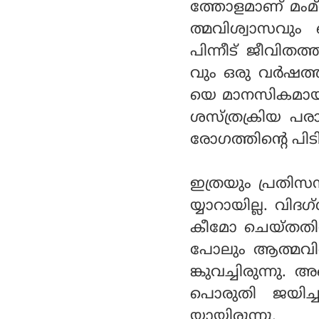
ത്തോളമാണ് മംമ
ത്മവിശ്വാസവും
പിന്നീട് ജീവിതത
വും ഒരു വര്‍ഷ
യെ മാനസികമായി ഒ
ശസ്ത്രക്രിയ പരാജ
രോഗത്തിന്റെ പി
ഇത്രയും പ്രതിസന
യ്യാറായില്ല. വി
കീമോ ചെയ്തതിനു
പോലും ആത്മവിശ
ങ്കുവച്ചിരുന്നു
പൊരുതി ജയിച്
യായിരുന്നു.