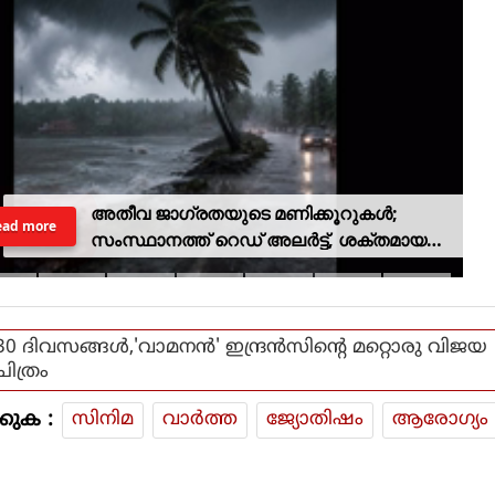
അതീവ ജാഗ്രതയുടെ മണിക്കൂറുകൾ;
ead more
സംസ്ഥാനത്ത് റെഡ് അലർട്ട്, ശക്തമായ
കാറ്റിനും സാധ്യത
30 ദിവസങ്ങള്‍,'വാമനന്‍' ഇന്ദ്രന്‍സിന്റെ മറ്റൊരു വിജയ
ചിത്രം
കുക :
സിനിമ
വാര്‍ത്ത
ജ്യോതിഷം
ആരോഗ്യം