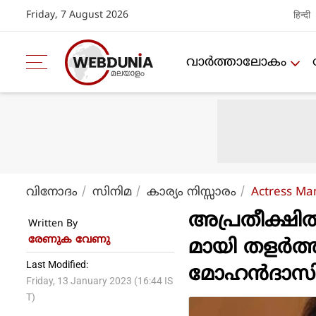
Friday, 7 August 2026
हिन्दी
വാര്‍ത്താലോകം
വിനോദം
സിനിമ
കാര്യം നിസ്സാരം
Actress Ma
അപ്രതീക്ഷി
Written By
രേണുക വേണു
മായി തളര്‍ത
Last Modified:
മോഹന്‍ദാസി
Friday, 13 January 2023 (16:44 IS
T)