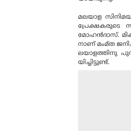
മലയാള സിനിമയില
പ്രേക്ഷകരുടെ സ
മോഹന്‍ദാസ്. മി
നാണ് മംമ്ത ജനിച്
ലയാളത്തിനു പുറ
യിച്ചിട്ടുണ്ട്.