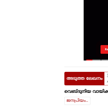
R
അടുത്ത ലേഖനം
വെബ്ദുനിയ വായിക്
ജനപ്രിയം..