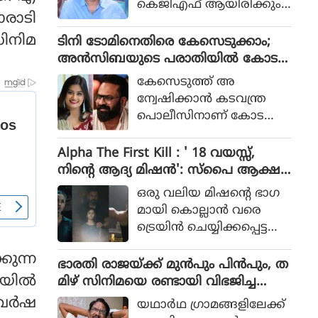
കെജിഎഫ് ആയിരിക്കും
പോലീസ് സംഘത്തിന്റെ ക
രാടി
ടിക്കിടാക്കയെന്ന ആസിഫ്
ഥയായിരുന്നു 2023ല്‍ പുറ
അലിയുടെ തുറന്നുപറയ
സിനിമ
ടിനി ടോമിനെതിരെ കേസെടുക്കാം;
ത്തിറങ്ങിയ സിനിമ പറ
ലും ഒപ്പം വി എസ്
അൻസിബയുടെ പരാതിയിൽ കോട
ഞ്ഞത്.
രോഹിത്- ആസിഫ് അലി
തി നിർദേശം
കേസെടുത്ത് അ
കൂട്ടുക്കെട്ടിലുള്ള വിശ്വാസ
ന്വേഷിക്കാൻ കടവന്ത്ര
വും സിനിമയ്ക്ക് വലിയ
പൊലീസിനാണ് കോട
ഹൈപ്പ് നല്‍കിയിട്ടുണ്ട്.
തിയുടെ നിർദേശം
Alpha The First Kill : ' 18 വയസ്സ്,
നിന്റെ ആദ്യ മിഷന്‍': സ്‌പൈ ആക്ഷ
ന്‍ ചിത്രത്തില്‍ നായികയായി ആലിയ,
ഒരു വലിയ മിഷന്റെ ഭാഗ
ആല്‍ഫ ടീസര്‍ പുറത്ത്
മായി കൊല്ലാന്‍ വരെ
ട്രെയിന്‍ ചെയ്യിക്കപ്പെട്ട
പെണ്‍കുട്ടിയായാണ് ആ
ുന്ന
ലിയ സിനിമയിലെത്തുന്ന
ഭാരതി രാജയ്ക്ക് മുൻപും പിൻപും, ത
ത്.
ില്‍
മിഴ് സിനിമയെ രണ്ടായി വിഭജിച്ച
സംവിധായകൻ, ഭാരതി രാജ വിട പറ
വര്‍ഷ
യഥാര്‍ഥ ഗ്രാമങ്ങളിലേക്ക്
യുമ്പോൾ