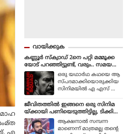
വായിക്കുക
കണ്ണൂർ സ്ക്വാഡ് 2നെ പറ്റി മമ്മൂക്ക
യോട് പറഞ്ഞിട്ടുണ്ട്, വരും.. സമയ
മെടുക്കും : റോണി ഡേവിഡ്
ഒരു യഥാര്‍ഥ കഥയെ ആ
സ്പദമാക്കിയൊരുക്കിയ
സിനിമയില്‍ എ എസ് ഐ
ജോര്‍ജ് മാര്‍ട്ടിന്‍ എന്ന ക
ഥാപാത്രമായാണ് മമ്മൂട്ടി
ജീവിതത്തിൽ ഇങ്ങനെ ഒരു സിനിമ
എത്തിയത്. ഒരു കുറ്റ
യ്ക്കായി പണിയെടുത്തിട്ടില്ല, ടിക്കി
ത മോഹ
വാളിയെ പിടികൂടാനായി ഉ
ടാക്കയെ പറ്റി ആസിഫ് അലി
ആക്ഷനാല്‍ സമ്പന്ന
മംമ്ത
ത്തരേന്ത്യന്‍ സംസ്ഥാനങ്ങ
മാണെന്ന് മാത്രമല്ല തന്റെ
ത്. എ
ളിലേക്ക് യാത്ര തിരിക്കുന്ന