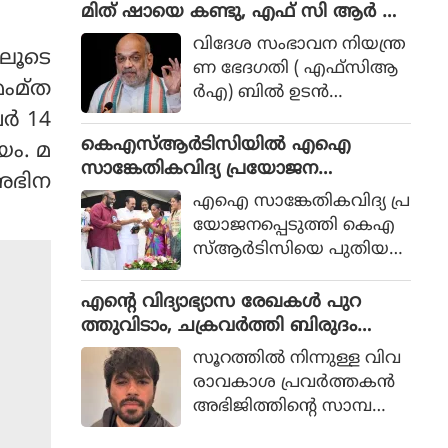
തിക്കാരുടെ പേടിസ്വപ്നം
മിത് ഷായെ കണ്ടു, എഫ് സി ആർ എ
തുടങ്ങിയ ഇമേജുകളാണ്
ഭേദഗതി ബില്ലിൽ ഉറച്ച് കേന്ദ്രം
വിദേശ സംഭാവന നിയന്ത്ര
നരേന്ദ്രമോദി എന്ന
ലൂടെ
ണ ഭേദഗതി ( എഫ്‌സിആ
നേതാവില്‍ ബിജെപി ഉയ
മംമ്ത
ര്‍എ) ബില്‍ ഉടന്‍
ര്‍ത്തികാണിച്ചത്.
പാസാക്കാനുള്ള നീക്ക
്‍ 14
വുമായി എന്‍ഡിഎ സ
കെഎസ്ആര്‍ടിസിയില്‍ എഐ
യം. മ
ര്‍ക്കാര്‍ മുന്നോട്ട് പോക
സാങ്കേതികവിദ്യ പ്രയോജന
അഭിന
വെ ആഭ്യന്തരമന്ത്രി അമിത്
പ്പെടുത്തും: മന്ത്രി സി പി ജോണ്‍
എഐ സാങ്കേതികവിദ്യ പ്ര
ഷായുമായി വീണ്ടും
യോജനപ്പെടുത്തി കെഎ
കൂടിക്കാഴ്ച നടത്തി
സ്ആര്‍ടിസിയെ പുതിയ
ക്രൈസ്തവ സഭാ നേതൃത്വ
യുഗത്തിലേക്ക് നയിക്കുക
ങ്ങള്‍.
യാണെന്ന് ഗതാഗത വ
എന്റെ വിദ്യാഭ്യാസ രേഖകള്‍ പുറ
കുപ്പ് മന്ത്രി സി.പി. ജോണ്‍
ത്തുവിടാം, ചക്രവര്‍ത്തി ബിരുദം
പറഞ്ഞു. സ്വാതന്ത്ര്യത്തിനു
കാണിക്കുമോ: പ്രധാനമന്ത്രിയെ
സൂറത്തില്‍ നിന്നുള്ള വിവ
മുമ്പ് തിരുവിതാംകൂര്‍ ആ
വെല്ലുവിളിച്ച് സിജെപി സ്ഥാപകന്‍
രാവകാശ പ്രവര്‍ത്തകന്‍
രംഭിച്ച കെഎസ്ആര്‍ടിസി
അഭിജിത്തിന്റെ സാമ്പ
നിരവധി പ്രതിസന്ധികള്‍
ത്തിക പശ്ചാത്തലം അ
നേരിട്ടിട്ടുണ്ട്.