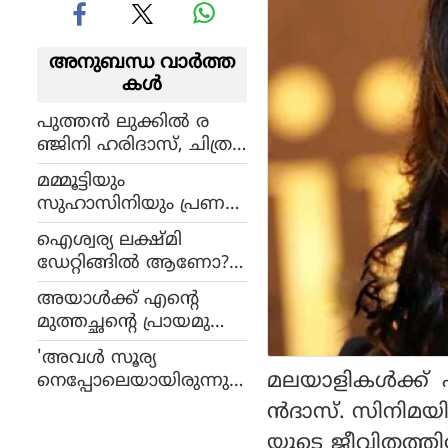
അനുബന്ധ വാര്‍ത്ത
കള്‍
പുത്തന്‍ ലുക്കില്‍ ര
ഞ്ജിനി ഹരിദാസ്, ചിത്ര
ങ്ങള്‍ വൈറല്‍
മമ്മൂട്ടിയും
സുഹാസിനിയും പ്രണയ
ത്തിലായിരുന്നോ? അന്ന്
ഐശ്വര്യ ലക്ഷ്മി
കാട്ടുതീ പോലെ പടര്‍ന്ന
ഡേറ്റിങ്ങില്‍ ആണോ?
ഗോസിപ്പും മമ്മൂട്ടിയുടെ
യുവനടനൊപ്പമുള്ള
പ്രതികരണവും
അയാള്‍ക്ക് എന്റെ
താരത്തിന്റെ ചിത്രം ച
മുത്തച്ഛന്റെ പ്രായമുണ്ട്,
ര്‍ച്ചയാകുന്നു
ഗുരുദക്ഷിണയായി
'അവള്‍ സൂര്യ
ചോദിച്ചത് ശരീരം;
മലയാളികള്‍ക്ക്
നെപ്പോലെയായിരുന്നു';
സിനിമ സെറ്റിലെ മോശം
പുതിയ
ന്‍ദാസ്. സിനിമയി
അനുഭവത്തെ കുറിച്ച്
ഫോട്ടോഷൂട്ടുമായി
കസ്തൂരി
യുടെ ജീവിതത്തിലേ