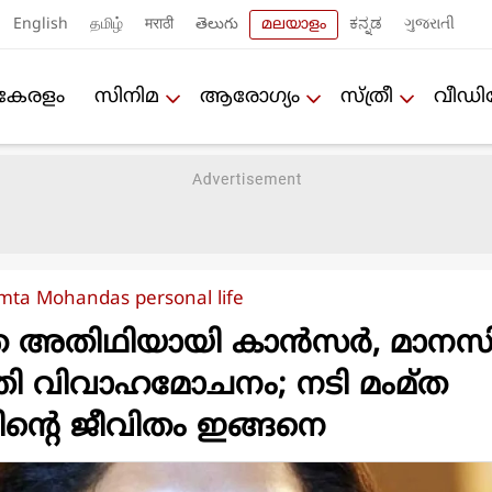
English
தமிழ்
मराठी
తెలుగు
മലയാളം
ಕನ್ನಡ
ગુજરાતી
കേരളം
സിനിമ
ആരോഗ്യം
സ്ത്രീ
വീഡ
mta Mohandas personal life
ത അതിഥിയായി കാന്‍സര്‍, മാന
്തി വിവാഹമോചനം; നടി മംമ്ത
ന്റെ ജീവിതം ഇങ്ങനെ