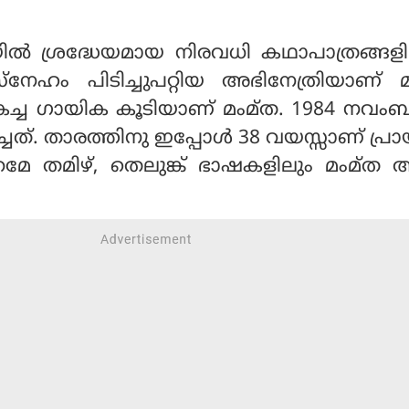
്‍ ശ്രദ്ധേയമായ നിരവധി കഥാപാത്രങ്ങളി
്‌നേഹം പിടിച്ചുപറ്റിയ അഭിനേത്രിയാണ് 
കച്ച ഗായിക കൂടിയാണ് മംമ്ത. 1984 നവംബര
ചത്. താരത്തിനു ഇപ്പോള്‍ 38 വയസ്സാണ് പ്രാ
മേ തമിഴ്, തെലുങ്ക് ഭാഷകളിലും മംമ്ത 