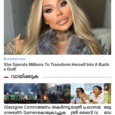
വായിക്കുക
Glassgow Comm
ഭരണം തകര്‍ന്നു,
രാത്രി പ്രധാനമ
ഒടുവ
onwealth Games
കോക്രോച്ചുക
ന്ത്രി ലൈവ് വ
മാധ