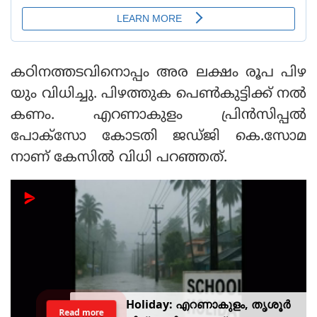
കഠിനത്തടവിനൊപ്പം അര ലക്ഷം രൂപ പിഴ
യും വിധിച്ചു. പിഴത്തുക പെൺകുട്ടിക്ക് നൽ
കണം. എറണാകുളം പ്രിൻസിപ്പൽ
പോക്സോ കോടതി ജഡ്ജി കെ.സോമ
നാണ് കേസിൽ വിധി പറഞ്ഞത്.
Holiday: എറണാകുളം, തൃശൂർ
Read more