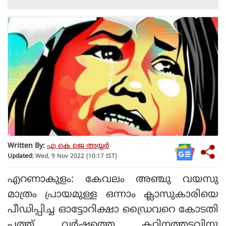
Written By:
എ കെ ജെ അയ്യർ
Updated:
Wed, 9 Nov 2022 (10:17 IST)
എറണാകുളം: കേവലം അഞ്ചു വയസു
മാത്രം പ്രായമുള്ള ഒന്നാം ക്ലാസുകാരിയെ
പീഡിപ്പിച്ച ഓട്ടോറിക്ഷാ ഡ്രൈവറെ കോടതി
പത്ത് വർഷത്തെ കഠിനത്തടവിനു