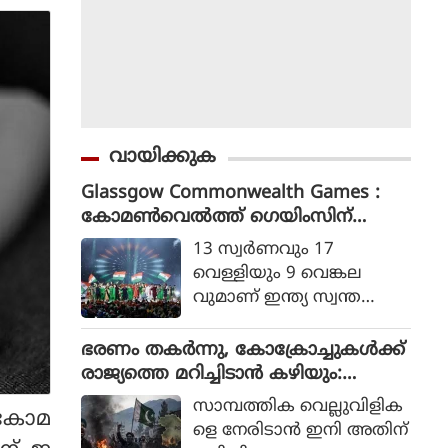
വായിക്കുക
Glassgow Commonwealth Games :
കോമൺവെൽത്ത് ഗെയിംസിന്
ഗ്ലാസ്ഗോയിൽ കൊടിയിറങ്ങി, മെഡ
13 സ്വര്‍ണവും 17
ൽ നേട്ടത്തിൽ ഇന്ത്യ നാലാമത്
വെള്ളിയും 9 വെങ്കല
വുമാണ് ഇന്ത്യ സ്വന്ത
മാക്കിയത്.
ഭരണം തകര്‍ന്നു, കോക്രോച്ചുകള്‍ക്ക്
രാജ്യത്തെ മറിച്ചിടാന്‍ കഴിയും:
പാകിസ്ഥാന്‍ ആഭ്യന്തര മന്ത്രി
സാമ്പത്തിക വെല്ലുവിളിക
 കോമ
മൊഹ്സിന്‍ നഖ്വി
ളെ നേരിടാന്‍ ഇനി അതിന്