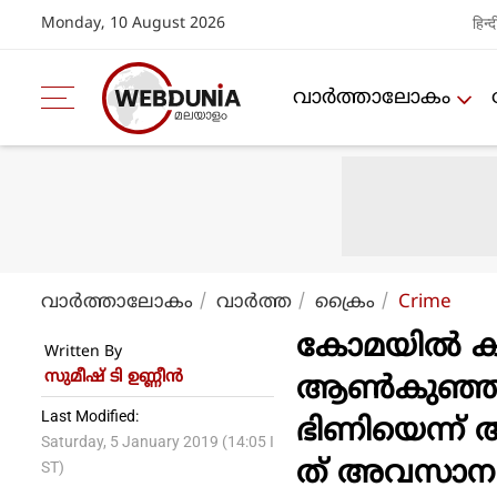
Monday, 10 August 2026
हिन्द
വാര്‍ത്താലോകം
വാര്‍ത്താലോകം
വാര്‍ത്ത
ക്രൈം
Crime
കോമയിൽ കഴ
Written By
സുമീഷ് ടി ഉണ്ണീൻ
ആൺകുഞ്ഞിന
Last Modified:
ഭിണിയെന്ന്
Saturday, 5 January 2019 (14:05 I
ത് അവസാന 
ST)