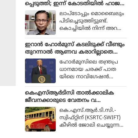
ശ്ചാത്തലത്തില്‍ പ്രധാനമ
പ്പെടുത്തി; ഇന്ന് കോടതിയില്‍ ഹാജ
ന്ത്രി നരേന്ദ്രമോദിയുമായി
രാക്കും
ലാപ്‌ടോപ്പും മൊബൈലും
ഫോണില്‍ ബന്ധപ്പെട്ട്
പിടിച്ചെടുത്തിട്ടുണ്ട്.
യുഎസ് വൈസ് പ്രസിഡ
കൊച്ചിയില്‍ നിന്ന് അറസ്റ്റ്
ന്റ് ജെ ഡി വാന്‍സ്. ശ
ചെയ്ത മോഹന്‍ദാസിനെ
നിയാഴ്ചയാണ് വാന്‍സ്
തിരുവനന്തപുരം സൈബ
ഇറാന്‍ ഹോര്‍മുസ് കടലിടുക്ക് വീണ്ടും
മോദിയെ വിളിച്ചത്.
ര്‍ പോലീസ് സ്റ്റേഷനില്‍ എ
തുറന്നാല്‍ ആണവ കരാറില്ലാതെ
ത്തിച്ചു.
യുദ്ധത്തില്‍ ട്രംപ് വിജയം പ്ര
ഹോര്‍മുസിലെ തന്ത്രപ്ര
ഖ്യാപിച്ചേക്കാമെന്ന് റിപ്പോര്‍ട്ട്
ധാനമായ ചരക്ക് പാത
യിലെ നാവിഗേഷന്‍
പൂര്‍ണ്ണമായും
പുനഃസ്ഥാപിച്ചാല്‍ ഇറാന്‍
കെഎസ്ആര്‍ടിസി താല്‍ക്കാലിക
യുദ്ധത്തില്‍ നിന്ന്
ജീവനക്കാരുടെ വേതനം വ
പിന്മാറാനും വിജയം പ്ര
ര്‍ദ്ധിപ്പിക്കുന്നു; ഡ്യൂട്ടി സംവിധാന
കെ.എസ്.ആര്‍.ടി.സി.-
ഖ്യാപിക്കാനും യുഎസ് പ്ര
ത്തില്‍ മാറ്റം വന്നേക്കും
സ്വിഫ്റ്റിന് (KSRTC-SWIFT)
സിഡന്റ് തയ്യാറെടുക്കുക
കീഴില്‍ ജോലി ചെയ്യുന്നവ
യാണെന്ന് യുഎസ് ഉ
രടക്കം താല്‍ക്കാലിക
ദ്യോഗസ്ഥരെ ഉദ്ധരിച്ച്