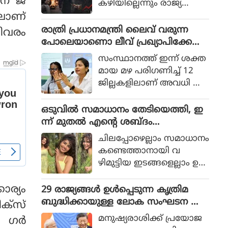
ന് ജ
കഴിയില്ലെന്നും രാജ്യത്തെ
ആഭ്യന്തര മന്ത്രി
ലാണ്
മൊഹ്സിന്‍ നഖ്വി
രാത്രി പ്രധാനമന്ത്രി ലൈവ് വരുന്ന
വിവരം
വ്യാഴാഴ്ച പറഞ്ഞു. കര
പോലെയാണൊ ലീവ് പ്രഖ്യാപിക്കേണ്ട
സേനാ മേധാവി ഫീല്‍ഡ്
ത്, എറണാകുളം ജില്ലാ കളക്ടർ
സംസ്ഥാനത്ത് ഇന്ന് ശക്ത
മാര്‍ഷല്‍ സയ്യിദ് അസിം
ക്കെതിരെ വിമർശനം
മായ മഴ പരിഗണിച്ച് 12
മുനീറിന്റെ അടുത്ത
ജില്ലകളിലാണ് അവധി പ്ര
യാളായി അറിയപ്പെടുന്ന ന
ഖ്യാപിച്ചത്.
ഖ്വി പാകിസ്ഥാന്റെ
ഒടുവില്‍ സമാധാനം തേടിയെത്തി, ഇ
കോക്രോച്ചുകള്‍ ഒ
ന്ന് മുതല്‍ എന്റെ ശബ്ദം
ന്നിച്ചാല്‍ രാജ്യത്തെ മ
തിരെഞ്ഞെടുക്കുന്നു, പോസ്റ്റുമായി
റിച്ചിടാന്‍ കഴിയുമെന്ന് പറ
ചിലപ്പോഴെല്ലാം സമാധാനം
അനുപമ പരമേശ്വരന്‍, ഒരു ബ്രെയ്ക്ക
ഞ്ഞു.
കണ്ടെത്താനായി വ
പ്പ് മണക്കുന്നുവെന്ന് സോഷ്യല്‍
ഴിമുട്ടിയ ഇടങ്ങളെല്ലാം ഉ
മീഡിയ
പേക്ഷിക്കേണ്ടതായി വ
രും.
ാര്യം
29 രാജ്യങ്ങള്‍ ഉള്‍പ്പെടുന്ന കൃത്രിമ
ബുദ്ധിക്കായുള്ള ലോക സംഘടന ആ
ക്സ്
രംഭിച്ച് ചൈന; ഇന്ത്യ ഇല്ല
മനുഷ്യരാശിക്ക് പ്രയോജ
ി ഗർ