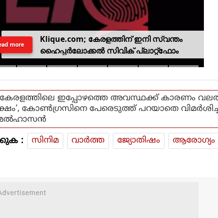
Klique.com; കേരളത്തിന് ഇനി സ്വന്തം
ead more
ഹൈപ്പർലോക്കൽ സിവിക് പ്ലാറ്റ്‌ഫോം
‘കേരളത്തിലെ ഇപ്പോഴത്തെ അവസ്ഥക്ക് കാരണം വല
ക്ഷം‘, കോൺഗ്രസിനെ പേരെടുത്ത് പറയാതെ വിമർശിച്ച
മൽ‌ഹാസൻ
കുക :
സിനിമ
വാര്‍ത്ത
ജ്യോതിഷം
ആരോഗ്യം