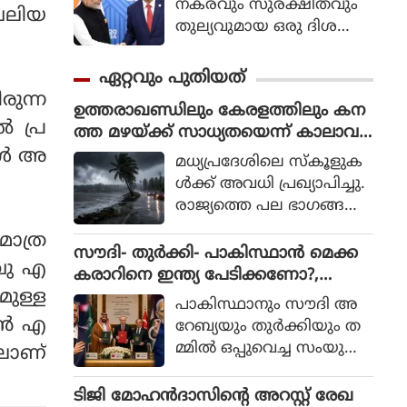
നകരവും സുരക്ഷിതവും
വലിയ
തുല്യവുമായ ഒരു ദിശ
യില്‍ സാങ്കേതികവിദ്യ
വികസിക്കുന്നുവെന്ന് ഉറ
ഏറ്റവും പുതിയത്
പ്പാക്കുക എന്ന പ്രഖ്യാപിത
രുന്ന
ഉത്തരാഖണ്ഡിലും കേരളത്തിലും കന
ലക്ഷ്യത്തോടെയാണ് ഇ
ൽ പ്ര
ത്ത മഴയ്ക്ക് സാധ്യതയെന്ന് കാലാവ
തിന്റെ ആരംഭം. ചടങ്ങില്‍
സ്ഥാ വകുപ്പിന്റെ മുന്നറിയിപ്പ്; മധ്യപ്ര
പോൾ അ
യുഎന്‍ സെക്രട്ടറി ജനറല്‍
മധ്യപ്രദേശിലെ സ്‌കൂളുക
ദേശിലെ സ്‌കൂളുകള്‍ക്ക് അവധി
അന്റോണിയോ ഗുട്ടെറസ്
ള്‍ക്ക് അവധി പ്രഖ്യാപിച്ചു.
പങ്കെടുത്തു.
രാജ്യത്തെ പല ഭാഗങ്ങ
ളിലും കനത്തതോ അതിശ
മാത്ര
ക്തമായതോ ആയ മഴ
സൗദി- തുര്‍ക്കി- പാകിസ്ഥാന്‍ മെക്ക
വു എ
യ്ക്ക് സാധ്യതയുണ്ടെന്ന്
കരാറിനെ ഇന്ത്യ പേടിക്കണോ?,
ഇന്ത്യന്‍ കാലാവസ്ഥാ വ
ുള്ള
മോദിയേ നേരിട്ട് വിളിച്ച് യു എസ്
പാകിസ്ഥാനും സൗദി അ
കുപ്പ് മുന്നറിയിപ്പ് ന
വൈസ് പ്രസിഡന്റ്
 എൻ എ
റേബ്യയും തുര്‍ക്കിയും ത
ല്‍കിയിട്ടുണ്ട്.
മ്മില്‍ ഒപ്പുവെച്ച സംയുക്ത
ിലാണ്
പ്രതിരോധ ക
രാറിന്റെ(മെക്ക കരാര്‍) പ
ടിജി മോഹന്‍ദാസിന്റെ അറസ്റ്റ് രേഖ