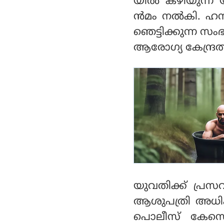
യിൽ കഴിയുന്ന
തും, പോസ്റ്റ് ചെയ്തതും
മലയാളികൾ !
ൻ‌മം നൽകി. ഹസ
ഞെട്ടിക്കുന്ന 
ആരോഗ്യ കേന്ദ്രത
യുവതിക്ക് പ്രസവ
ആശുപത്രി അധിക
പൊലീസ് കേസെട