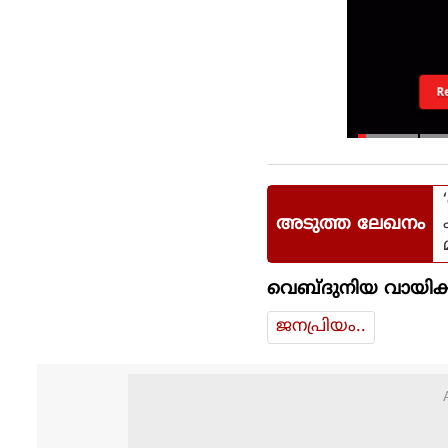
R
അടുത്ത ലേഖനം
വെബ്ദുനിയ വായിക്
ജനപ്രിയം..