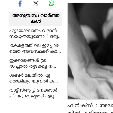
അനുബന്ധ വാര്‍ത്ത
കള്‍
ഹൃദയാഘാതം വരാൻ
സാധ്യതയുണ്ടോ ? ഒരു
ഗ്ലാസ് തണുത്ത വെള്ള
‘കേരളത്തിലെ ഇപ്പോഴ
ത്തിൽ ഇത് തിരിച്ച
ത്തെ അവസ്ഥക്ക് കാര
റിയാം !
ണം വലതുപക്ഷം‘,
ഇക്കാര്യങ്ങൾ ശ്ര
കോൺഗ്രസിനെ
ദ്ധിച്ചാൽ തൃക്കേട്ട നക്ഷ
പേരെടുത്ത് പറയാതെ
ത്രക്കാർക്ക് പുതുവർഷം
വിമർശിച്ച് കമൽ‌ഹാസ
ശബരിമലയിൽ ഏ
ഗുണകരമാക്കാം !
ൻ
തെങ്കിലും യുവതി കയ
റിയാൽ ആത്മാഹൂതി
വാട്ട്‌സ്‌ആപ്പിനേക്കാൾ
ചെയ്യുമെന്ന് പറഞ്ഞവർ
പ്രിയം; രാജ്യത്ത് ഏറ്റ
എവിടെപ്പോയി: മുഖ്യമ
വുമധികം ടിക്ടോക്
ന്ത്രി
ഫീനിക്‌സ് : അ
വീഡിയോകൾ കണ്ട