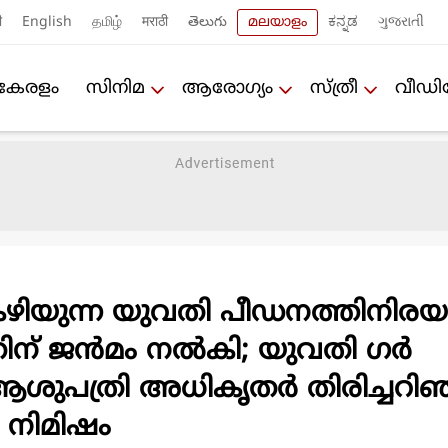
ी
English
தமிழ்
मराठी
తెలుగు
മലയാളം
ಕನ್ನಡ
ગુજરાતી
കേരളം
സിനിമ
ആരോഗ്യം
സ്ത്രീ
വീഡ
ിയുന്ന യുവതി പീഡനത്തിനിരയ
്‌ ജൻ‌മം നൽകി; യുവതി ഗർ
 ആശുപത്രി അധികൃതർ തിരിച്ചറിഞ
നിമിഷം