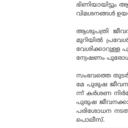
ഭിണിയായിട്ടും
വിമശനങ്ങൾ ഉയർന്ന
ആശുപത്രി ജീവനക
മുറിയിൽ പ്രവേശി
വേശിക്കാറുള്ള പ
ന്വേഷണം പുരോഗമ
സംഭവത്തെ തുടർന
മേ പുരുഷ ജീവന
ന്ന് കർശണ നിർ
പുരുഷ ജീവനക്കാര
പരിശോധന നടത്തി
പൊലീസ്.