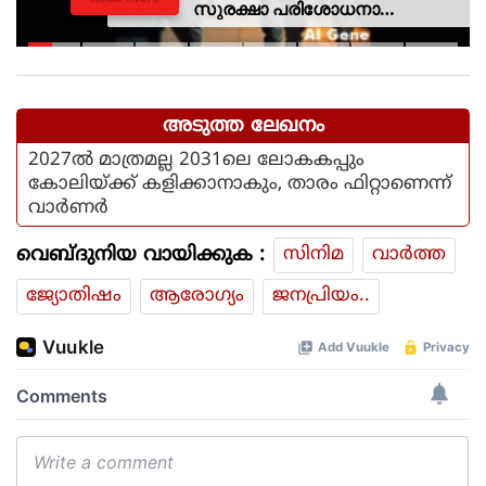
സുരക്ഷാ പരിശോധനാ
ദൗത്യമായ ഓപ്പറേഷന്‍
രക്ഷിതയില്‍ അറസ്റ്റിലായത് 33
പേര്‍
അടുത്ത ലേഖനം
2027ൽ മാത്രമല്ല 2031ലെ ലോകകപ്പും
കോലിയ്ക്ക് കളിക്കാനാകും, താരം ഫിറ്റാണെന്ന്
വാർണർ
വെബ്ദുനിയ വായിക്കുക :
സിനിമ
വാര്‍ത്ത
ജ്യോതിഷം
ആരോഗ്യം
ജനപ്രിയം..