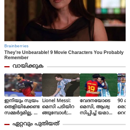
വായിക്കുക
ഇനിയും സ്വയം
Lionel Messi:
വേദനയോടെ
90 മി
തെളിയിക്കേണ്ട
മെസി പടിയിറ
മെസി, ആശ്വ
രൊറ്റ 
സമ്മർദ്ദമില്ല, അ
ങ്ങുമ്പോൾ;
സിപ്പിച്ച് യമാൽ
റെഡ്
വസരങ്ങൾ ല
വീണ്ടും
(ചിത്രങ്ങൾ)
മൈത
ഏറ്റവും പുതിയത്
ഭിച്ചാൽ സ
സാക്ഷിയായി
ളി മ