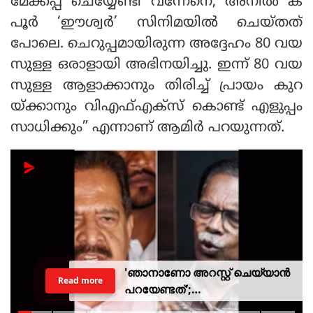
മേക്കപ്പ് ചെയ്യേണ്ടി വന്നേനെ, അനിൽ ക
പൂർ ‘ഈശ്വർ’ സിനിമയിൽ ചെയ്തത്
പോലെ. ചെറുപ്പമായിരുന്ന അദ്ദേഹം 80 വയ
സുള്ള ഒരാളായി അഭിനയിച്ചു. ഇന്ന് 80 വയ
സുള്ള ആളാക്കാനും തിരിച്ച് പ്രായം കുറ
യ്ക്കാനും വിഎഫ്എക്‌സ് കൊണ്ട് എളുപ്പം
സാധിക്കും” എന്നാണ് ആമിർ പറയുന്നത്.
'ഞാനാണോ അറസ്റ്റ് ചെയ്യാൻ
Read more
പറയേണ്ടത്';
ടി.ജി.മോഹൻദാസിനെതിരായ