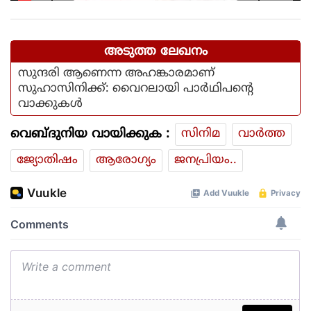
നടപടിയിൽ ആഭ്യന്തര മന്ത്രി
അടുത്ത ലേഖനം
സുന്ദരി ആണെന്ന അഹങ്കാരമാണ്
സുഹാസിനിക്ക്: വൈറലായി പാര്‍ഥിപന്റെ
വാക്കുകൾ
വെബ്ദുനിയ വായിക്കുക :
സിനിമ
വാര്‍ത്ത
ജ്യോതിഷം
ആരോഗ്യം
ജനപ്രിയം..