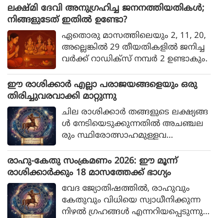
ആരാധിക്കുകയും മതപരമായ സ്ഥല
ലക്ഷ്മി ദേവി അനുഗ്രഹിച്ച ജനനത്തിയതികള്‍;
ങ്ങള്‍ സന്ദര്‍ശിക്കുകയും ചെയ്താല്‍
നിങ്ങളുടേത് ഇതില്‍ ഉണ്ടോ?
അവര്‍ക്ക് പ്രത്യേക നേട്ടങ്ങള്‍ ല
ഏതൊരു മാസത്തിലെയും 2, 11, 20,
ഭിക്കുമെന്ന് വിശ്വസിക്കപ്പെടുന്നു. ഏ
അല്ലെങ്കില്‍ 29 തീയതികളില്‍ ജനിച്ച
ത് രാശിക്കാര്‍ക്ക് ഏത് ക്ഷേത്രമാണ്
വര്‍ക്ക് റാഡിക്‌സ് നമ്പര്‍ 2 ഉണ്ടാകും.
ശുഭകരമെന്ന് നമുക്ക് നോക്കാം
ഈ രാശിക്കാര്‍ എല്ലാ പരാജയങ്ങളെയും ഒരു
തിരിച്ചുവരവാക്കി മാറ്റുന്നു
ചില രാശിക്കാര്‍ തങ്ങളുടെ ലക്ഷ്യങ്ങ
ള്‍ നേടിയെടുക്കുന്നതില്‍ അചഞ്ചല
രും സ്ഥിരോത്സാഹമുള്ളവ
രുമാണെന്ന് പറയപ്പെടുന്നു. എത്ര പ
രാജയങ്ങള്‍ നേരിട്ടാലും അവര്‍ തങ്ങ
രാഹു-കേതു സംക്രമണം 2026: ഈ മൂന്ന്
ളുടെ സ്വപ്നങ്ങള്‍ സാക്ഷാത്ക
രാശിക്കാര്‍ക്കും 18 മാസത്തേക്ക് ഭാഗ്യം
രിക്കാന്‍ ശ്രമിച്ചുകൊണ്ടിരിക്കും.
വേദ ജ്യോതിഷത്തില്‍, രാഹുവും
കേതുവും വിധിയെ സ്വാധീനിക്കുന്ന
നിഴല്‍ ഗ്രഹങ്ങള്‍ എന്നറിയപ്പെടുന്നു.