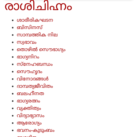
രാശിചിഹ്നം
ശാരീരികഘടന
ബിസിനസ്
സാമ്പത്തിക നില
സ്വഭാവം
തൊഴില്‍ സൌഭാഗ്യം
ഭാഗ്യനിറം
സ്നേഹബന്ധം
സൌഹൃദം
വിനോദങ്ങള്‍
ദാമ്പത്യജീവിതം
ബലഹീനത
ഭാഗ്യരത്നം
വ്യക്തിത്വം
വിദ്യാഭ്യാസം
ആരോഗ്യം
ഭവനം-കുടുംബം