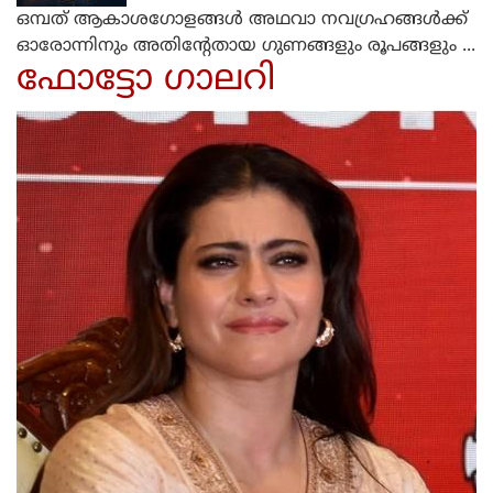
ഒമ്പത് ആകാശഗോളങ്ങള്‍ അഥവാ നവഗ്രഹങ്ങള്‍ക്ക്
ഓരോന്നിനും അതിന്റേതായ ഗുണങ്ങളും രൂപങ്ങളും ...
ഫോട്ടോ ഗാലറി