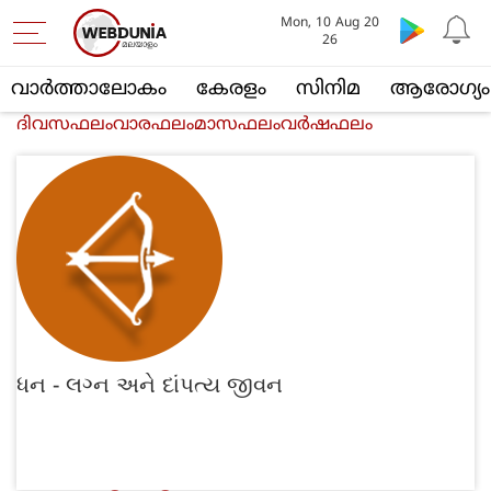
Mon, 10 Aug 20
26
വാര്‍ത്താലോകം
കേരളം
സിനിമ
ആരോഗ്യം
ദിവസഫലം
വാരഫലം
മാസഫലം
വര്‍ഷഫലം
ધન - લગ્‍ન અને દાંપત્ય જીવન