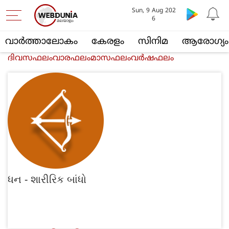
Sun, 9 Aug 202
6
വാര്‍ത്താലോകം
കേരളം
സിനിമ
ആരോഗ്യം
ദിവസഫലം
വാരഫലം
മാസഫലം
വര്‍ഷഫലം
ધન - શારીરિક બાંધો