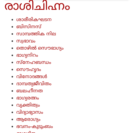
രാശിചിഹ്നം
ശാരീരികഘടന
ബിസിനസ്
സാമ്പത്തിക നില
സ്വഭാവം
തൊഴില്‍ സൌഭാഗ്യം
ഭാഗ്യനിറം
സ്നേഹബന്ധം
സൌഹൃദം
വിനോദങ്ങള്‍
ദാമ്പത്യജീവിതം
ബലഹീനത
ഭാഗ്യരത്നം
വ്യക്തിത്വം
വിദ്യാഭ്യാസം
ആരോഗ്യം
ഭവനം-കുടുംബം