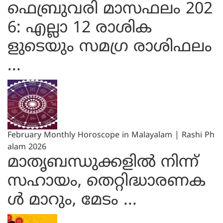
ഫെബ്രുവരി മാസഫലം 202
6: എല്ലാ 12 രാശിക
ളുടെയും സമഗ്ര രാശിഫലം
...
February Monthly Horoscope in Malayalam | Rashi Ph
alam 2026
മാതൃബന്ധുക്കളിൽ നിന്ന്
സഹായം, തെറ്റിദ്ധാരണക
ൾ മാറും, മേടം ...