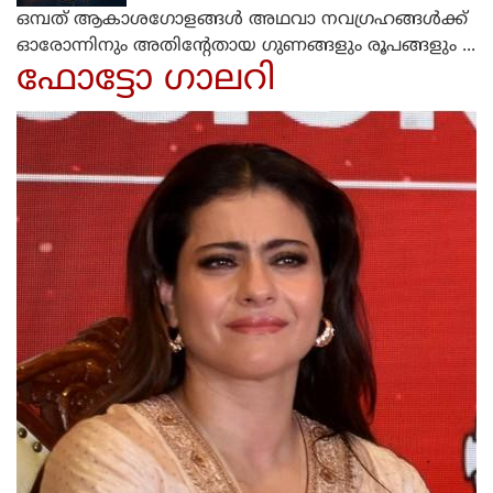
ഒമ്പത് ആകാശഗോളങ്ങള്‍ അഥവാ നവഗ്രഹങ്ങള്‍ക്ക്
ഓരോന്നിനും അതിന്റേതായ ഗുണങ്ങളും രൂപങ്ങളും ...
ഫോട്ടോ ഗാലറി