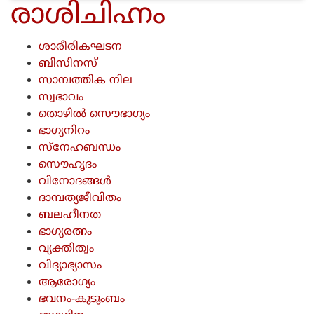
രാശിചിഹ്നം
ശാരീരികഘടന
ബിസിനസ്
സാമ്പത്തിക നില
സ്വഭാവം
തൊഴില്‍ സൌഭാഗ്യം
ഭാഗ്യനിറം
സ്നേഹബന്ധം
സൌഹൃദം
വിനോദങ്ങള്‍
ദാമ്പത്യജീവിതം
ബലഹീനത
ഭാഗ്യരത്നം
വ്യക്തിത്വം
വിദ്യാഭ്യാസം
ആരോഗ്യം
ഭവനം-കുടുംബം