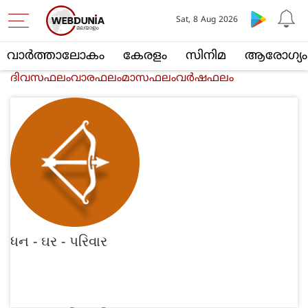
Sat, 8 Aug 2026
വാര്‍ത്താലോകം
കേരളം
സിനിമ
ആരോഗ്യം
ദിവസഫലം
വാരഫലം
മാസഫലം
വര്‍ഷഫലം
ધન - ઘર - પરિવાર