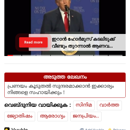
ഇറാന്‍ ഹോര്‍മുസ് കടലിടുക്ക്
Read more
വീണ്ടും തുറന്നാല്‍ ആണവ
കരാറില്ലാതെ യുദ്ധത്തില്‍
ട്രംപ് വിജയം
പ്രഖ്യാപിച്ചേക്കാമെന്ന് റിപ്പോര്‍ട്ട്
അടുത്ത ലേഖനം
പ്രണയം കൂടുതൽ സുന്ദരമാക്കാൻ ഇക്കാര്യം
നിങ്ങളെ സഹായിക്കും !
വെബ്ദുനിയ വായിക്കുക :
സിനിമ
വാര്‍ത്ത
ജ്യോതിഷം
ആരോഗ്യം
ജനപ്രിയം..