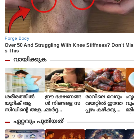
വായിക്കുക
ശരീരത്തില്‍
ഈ ഭക്ഷണങ്ങ
രാവിലെ വെറും
ഹൃദയ
യൂറിക് ആ
ള്‍ നിങ്ങളെ സ
വയറ്റില്‍ ഈന്ത
വും മ
സിഡിന്റെ അള
മ്മര്‍ദ്ദ
പ്പഴം കഴിക്കു,
മ്മി
വ് കൂടുത
ത്തിലാക്കും!
ഗുണങ്ങള്‍ നിര
തിശ
ഏറ്റവും പുതിയത്
ലാണോ, ഈ ഭ
വധി
ബന്
ക്ഷണങ്ങള്‍ ക
ഴിക്കരുത്