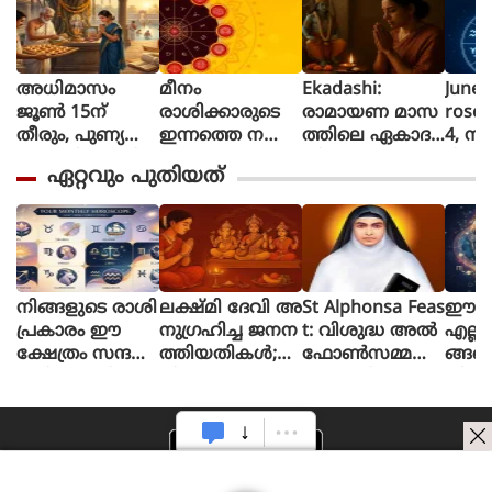
അധിമാസം
മീനം
Ekadashi:
June 
ജൂൺ 15ന്
രാശിക്കാരുടെ
രാമായണ മാസ
rosc
തീരും, പുണ്യ
ഇന്നത്തെ നക്ഷ
ത്തിലെ ഏകാദ
4, നി
പ്രാപ്തിക്കായി
ത്രഫലം
ശി ഉപവാസ
ദിവസ
ഏറ്റവും പുതിയത്
ഈ 5 കാര്യങ്ങൾ
ത്തിന്റെ ആ
നെ? 
ചെയ്യാൻ ഇ
ത്മീയ പ്രാധാന്യ
അറി
നിയും വൈക
വുമെന്ത്?
രുത്
നിങ്ങളുടെ രാശി
ലക്ഷ്മി ദേവി അ
St Alphonsa Feas
ഈ രാ
പ്രകാരം ഈ
നുഗ്രഹിച്ച ജനന
t: വിശുദ്ധ അൽ
എല്ല
ക്ഷേത്രം സന്ദ
ത്തിയതികള്‍;
ഫോൺസമ്മ
ങ്ങള
ര്‍ശിക്കൂ, നിങ്ങ
നിങ്ങളുടേത് ഇ
യുടെ തിരുന്നാൾ
തിരിച
ളുടെ ആഗ്രഹ
തില്‍ ഉണ്ടോ?
വാക്കി
ങ്ങള്‍ ഉടന്‍ സഫ
ലമാകും