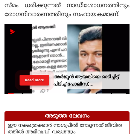
സ്മം ധരിക്കുന്നത് നാഡീശോധനത്തിനും
രോഗനിവാരണത്തിനും സഹായകമാണ്.
അർജുൻ ആയങ്കിയെ ഓടിച്ചിട്ട്
Read more
പിടിച്ച് പോലീസ്,
സ്റ്റേഷനിലെത്തി പത്രവായന,
കടലിൽ കാണാതായവരെ
കിട്ടിയോ എന്ന് പരിഹാസം
അടുത്ത ലേഖനം
ഈ നക്ഷത്രക്കാര്‍ നാഗപ്രീതി നേടുന്നത് ജീവിത
ത്തില്‍ അഭിവൃദ്ധി വരുത്തും