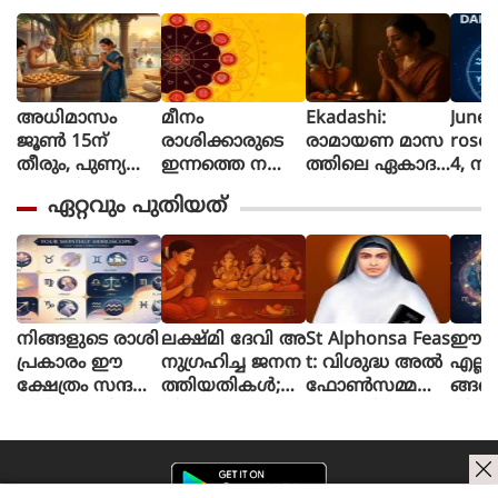
അധിമാസം
മീനം
Ekadashi:
June 
ജൂൺ 15ന്
രാശിക്കാരുടെ
രാമായണ മാസ
rosc
തീരും, പുണ്യ
ഇന്നത്തെ നക്ഷ
ത്തിലെ ഏകാദ
4, നി
പ്രാപ്തിക്കായി
ത്രഫലം
ശി ഉപവാസ
ദിവസ
ഏറ്റവും പുതിയത്
ഈ 5 കാര്യങ്ങൾ
ത്തിന്റെ ആ
നെ? 
ചെയ്യാൻ ഇ
ത്മീയ പ്രാധാന്യ
അറി
നിയും വൈക
വുമെന്ത്?
രുത്
നിങ്ങളുടെ രാശി
ലക്ഷ്മി ദേവി അ
St Alphonsa Feas
ഈ രാ
പ്രകാരം ഈ
നുഗ്രഹിച്ച ജനന
t: വിശുദ്ധ അൽ
എല്ല
ക്ഷേത്രം സന്ദ
ത്തിയതികള്‍;
ഫോൺസമ്മ
ങ്ങള
ര്‍ശിക്കൂ, നിങ്ങ
നിങ്ങളുടേത് ഇ
യുടെ തിരുന്നാൾ
തിരിച
ളുടെ ആഗ്രഹ
തില്‍ ഉണ്ടോ?
വാക്കി
ങ്ങള്‍ ഉടന്‍ സഫ
ലമാകും